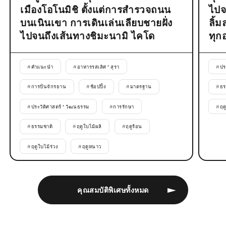
เมืองโอโนมิชิ ตั้งแต่การสำรวจถนน
ไปจ
บนเนินเขา การเดินเล่นเลียบชายฝั่ง
ลิ้
ไปจนถึงเส้นทางชิมะนามิ ไคโด
ทุก
#
คำแนะนำ
#
อาหารรสเลิศ * สุรา
#
ปร
#
การปั่นจักรยาน
#
ช้อปปิ้ง
#
มาตรฐาน
#
ธร
#
ประวัติศาสตร์ * วัฒนธรรม
#
การรักษา
#
ฤด
#
ธรรมชาติ
#
ฤดูใบไม้ผลิ
#
ฤดูร้อน
#
ฤดูใบไม้ร่วง
#
ฤดูหนาว
คุณสมบัติพิเศษทั้งหมด