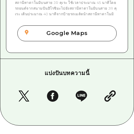
สถานีทาดาโนมิบนสาย JR คุเระ ใช้เวลาประมาณ 45 นาทีโดย
รถยนต์จากสนามบินฮิโรชิมะไปยังสถานีทาดาโนมิบนสาย JR คุ
เระ เดินประมาณ 40 นาทีจากป้ายรถเมล์หน้าสถานีทาดาโนมิ
Google Maps
แบ่งปันบทความนี้