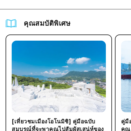
คุณสมบัติพิเศษ
[เที่ยวชมเมืองโอโนมิชิ] คู่มือฉบับ
คู่
สมบูรณ์ที่จะพาคุณไปสัมผัสเสน่ห์ของ
คุณ