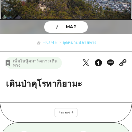
ข้อมูลตามฤดูกาล
บริเวณรอบเมืองฮิโรชิม่า
อากิ
การปั่นจักรยาน
อากิ
บิงโก
ข้อมูลที่เป็นประโยชน์
ช้อปปิ้ง
บิงโก
MAP
บิโฮคุ
กีฬา
รายการ
HOME
บิโฮค
เกโฮคุ
HOME
จุดหมายปลายทาง
สถานบันเทิงยามค่ำคืน
เข้าถึงเข้าถึง
เกโฮค
บริเวณรอบๆ มิยาจิมะ
มรดกโลก
สรุปการจราจรรอง
ข่าว
เพิ่มในบุ๊คมาร์คการเดิน
บริเวณรอบๆ มิยาจิมะ
ทาง
ยามากุจิตะวันออก
ประสบการณ์ / ในการเรียนรู้
ความแออัดของสิ่งอำนวยความสะดวก
ยามากุจิตะวันออก
อีเว้นท์
จังหวัดเอฮิเมะ
มาตรฐาน
เดินป่าคุโรทากิยามะ
ตั๋วเที่ยวคุ้มค่าตั๋วเที่ยวคุ้มค่า
ชิมาเนะ
ประวัติศาสตร์ / วัฒนธรรม
บริการรับฝากและจัดส่งสัมภาระ
การรักษา
ฮิโรชิมะโอโมะเตะนะชิ
#
ธรรมชาติ
ธรรมชาติ
ฮิโรชิม่า ฟรี Wi-Fi
TRAVELPAL International