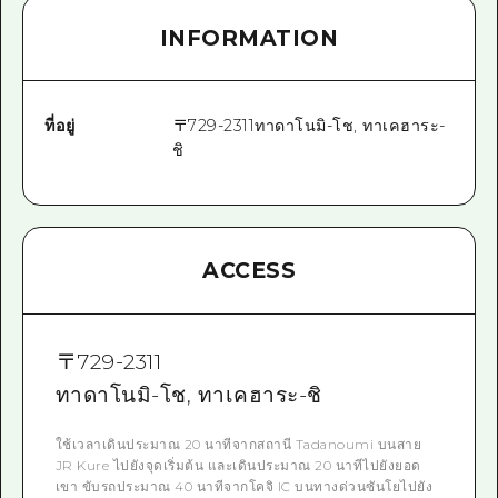
INFORMATION
ที่อยู่
〒
729-2311
ทาดาโนมิ-โช, ทาเคฮาระ-
ชิ
ACCESS
〒
729-2311
ทาดาโนมิ-โช, ทาเคฮาระ-ชิ
ใช้เวลาเดินประมาณ 20 นาทีจากสถานี Tadanoumi บนสาย
JR Kure ไปยังจุดเริ่มต้น และเดินประมาณ 20 นาทีไปยังยอด
เขา ขับรถประมาณ 40 นาทีจากโคจิ IC บนทางด่วนซันโยไปยัง