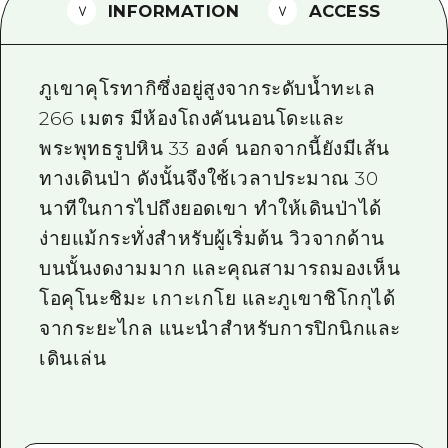
INFORMATION
ACCESS
ไกด์อาสาสมัครไ
วิดีโอฮิโรชิม่า
ภูเขาคุโรทากิซึ่งอยู่สูงจากระดับน้ำทะเล
คำถามที่พบบ่อย
266 เมตร มีห้องโถงคันนอนโดะและ
พระพุทธรูปหิน 33 องค์ นอกจากนี้ยังมีเส้น
ดาวน์โหลดรูปภาพ
ทางเดินป่า ดังนั้นจึงใช้เวลาประมาณ 30
ข้อมูลการขนส่งระหว่างเกิดภัยพิบัติ
นาทีในการไปถึงยอดเขา ทำให้เดินป่าได้
ง่ายแม้กระทั่งสำหรับผู้เริ่มต้น วิวจากด้าน
บนนั้นงดงามมาก และคุณสามารถมองเห็น
โอคุโนะชิมะ เกาะเกโย และภูเขาชิโกกุได้
จากระยะไกล แนะนำสำหรับการปิกนิกและ
เดินเล่น