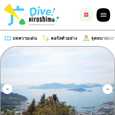
บทความเด่น
คอร์สตัวอย่าง
จุดหมายปล
บทความเด่น
รายการ
คอร์สตัวอย่าง
คำแนะนำ
รายการ
จุดหมายปลายทาง
ศิลปะ
คู่มือ Dive! Hiroshima
รายการ
งานอีเว้นท์ / เทศกาล
อีเว้นท์
ฮิโรชิม่า โมชิ โมชิ ทราเวล
บริเวณรอบเมืองฮิโรชิม่า
อาหารรสเลิศ / สุรา