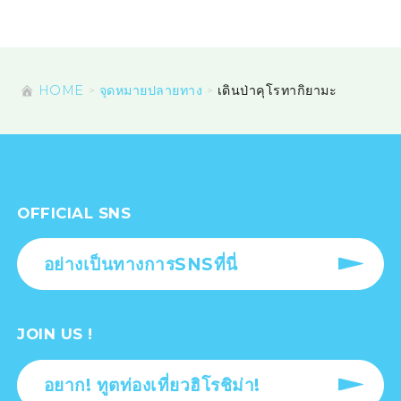
HOME
จุดหมายปลายทาง
เดินป่าคุโรทากิยามะ
OFFICIAL SNS
อย่างเป็นทางการSNSที่นี่
JOIN US !
อยาก! ทูตท่องเที่ยวฮิโรชิม่า!