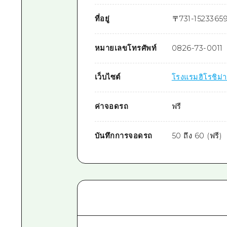
ที่อยู่
〒
731-1523
3659
หมายเลขโทรศัพท์
0826-73-0011
เว็บไซต์
โรงแรมฮิโรชิม่า
ค่าจอดรถ
ฟรี
บันทึกการจอดรถ
50 ถึง 60 (ฟรี)