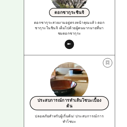
ดอกซากุระชินจิ
ดอกซากุระสวยงามอยู่ตรงหน้าคุณแล้ว ดอก
ซากุระในชินจิ เต็มไปด้วยผู้คนมากมายที่มา
ชมดอกซากุระ
ประสบการณ์การทำเส้นโซบะเบื้อง
ต้น
ปลอดภัยสำหรับผู้เริ่มต้น! ประสบการณ์การ
ทำโซบะ