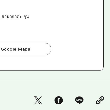
ช, ยามากาตะ-กุน
Google Maps