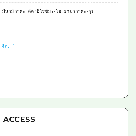
 มินามิกาตะ, คิตาฮิโรชิมะ-โช, ยามากาตะ-กุน
 คิตะ
ACCESS