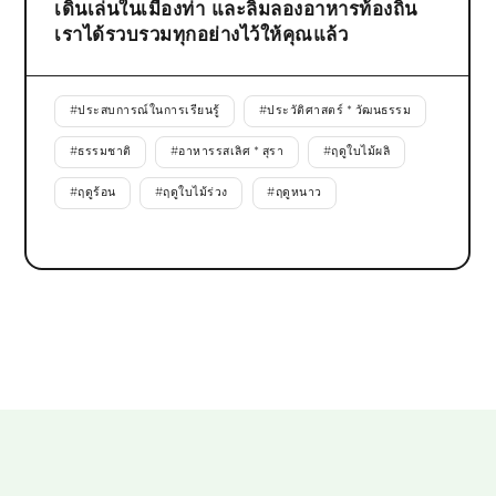
เดินเล่นในเมืองท่า และลิ้มลองอาหารท้องถิ่น
เราได้รวบรวมทุกอย่างไว้ให้คุณแล้ว
#
ประสบการณ์ในการเรียนรู้
#
ประวัติศาสตร์ * วัฒนธรรม
#
ธรรมชาติ
#
อาหารรสเลิศ * สุรา
#
ฤดูใบไม้ผลิ
#
ฤดูร้อน
#
ฤดูใบไม้ร่วง
#
ฤดูหนาว