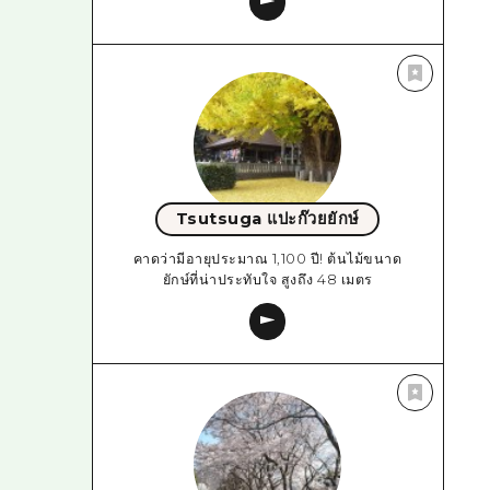
Tsutsuga แปะก๊วยยักษ์
คาดว่ามีอายุประมาณ 1,100 ปี! ต้นไม้ขนาด
ยักษ์ที่น่าประทับใจ สูงถึง 48 เมตร