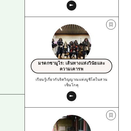
มรดกซามูไร: เส้นทางแห่งวินัยและ
ความเคารพ
เรียนรู้เกี่ยวกับจิตวิญญาณแห่งบูชิโดในสวน
เซ็นโกคุ