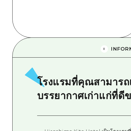
INFOR
โรงแรมที่คุณสามารถเ
บรรยากาศเก่าแก่ที่ด