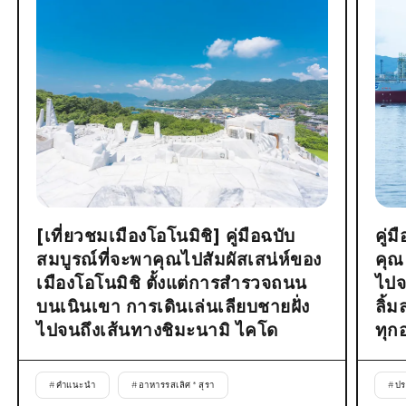
[เที่ยวชมเมืองโอโนมิชิ] คู่มือฉบับ
คู่
สมบูรณ์ที่จะพาคุณไปสัมผัสเสน่ห์ของ
คุณ
เมืองโอโนมิชิ ตั้งแต่การสำรวจถนน
ไปจ
บนเนินเขา การเดินเล่นเลียบชายฝั่ง
ลิ้
ไปจนถึงเส้นทางชิมะนามิ ไคโด
ทุก
#
คำแนะนำ
#
อาหารรสเลิศ * สุรา
#
ปร