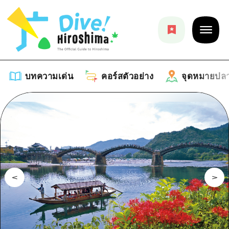
บทความเด่น
คอร์สตัวอย่าง
จุดหมายปล
บทความเด่น
รายการ
คอร์สตัวอย่าง
คำแนะนำ
รายการ
จุดหมายปลายทาง
ศิลปะ
คู่มือ Dive! Hiroshima
รายการ
งานอีเว้นท์ / เทศกาล
อีเว้นท์
ฮิโรชิม่า โมชิ โมชิ ทราเวล
บริเวณรอบเมืองฮิโรชิม่า
อาหารรสเลิศ / สุรา