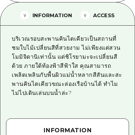
ไกด์อาสาสมัครไ
INFORMATION
ACCESS
วิดีโอฮิโรชิม่า
คำถามที่พบบ่อย
บริเวณรอบสะพานคินไตเคียวเป็นสถานที่
ดาวน์โหลดรูปภาพ
ชมใบไม้เปลี่ยนสีที่สวยงาม ไม่เพียงแต่สวน
โมมิจิดานิเท่านั้น แต่ชิโรยามะจะเปลี่ยนสี
ข้อมูลการขนส่งระหว่างเกิดภัยพิบัติ
ด้วย ภายใต้ท้องฟ้าสีฟ้าใส คุณสามารถ
เพลิดเพลินกับพื้นผิวแม่น้ำหลากสีสันและสะ
พานคินไตเคียวขณะล่องเรือบ้านได้ ทำไม
ไม่ไปเดินเล่นบนน้ำล่ะ?
INFORMATION