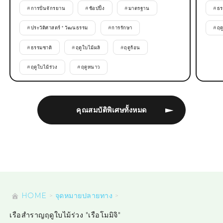
#
การปั่นจักรยาน
#
ช้อปปิ้ง
#
มาตรฐาน
#
ธร
#
ประวัติศาสตร์ * วัฒนธรรม
#
การรักษา
#
ฤด
#
ธรรมชาติ
#
ฤดูใบไม้ผลิ
#
ฤดูร้อน
#
ฤดูใบไม้ร่วง
#
ฤดูหนาว
คุณสมบัติพิเศษทั้งหมด
HOME
จุดหมายปลายทาง
เรือสำราญฤดูใบไม้ร่วง "เรือโมมิจิ"