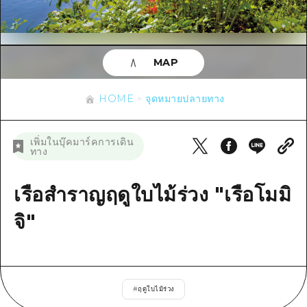
ข้อมูลตามฤดูกาล
บริเวณรอบเมืองฮิโรชิม่า
อากิ
การปั่นจักรยาน
อากิ
บิงโก
ข้อมูลที่เป็นประโยชน์
ช้อปปิ้ง
บิงโก
MAP
บิโฮคุ
กีฬา
รายการ
HOME
บิโฮค
เกโฮคุ
HOME
จุดหมายปลายทาง
สถานบันเทิงยามค่ำคืน
เข้าถึงเข้าถึง
เกโฮค
บริเวณรอบๆ มิยาจิมะ
มรดกโลก
สรุปการจราจรรอง
ข่าว
เพิ่มในบุ๊คมาร์คการเดิน
บริเวณรอบๆ มิยาจิมะ
ทาง
ยามากุจิตะวันออก
ประสบการณ์ / ในการเรียนรู้
ความแออัดของสิ่งอำนวยความสะดวก
ยามากุจิตะวันออก
อีเว้นท์
จังหวัดเอฮิเมะ
มาตรฐาน
เรือสำราญฤดูใบไม้ร่วง "เรือโมมิ
ตั๋วเที่ยวคุ้มค่าตั๋วเที่ยวคุ้มค่า
ชิมาเนะ
ประวัติศาสตร์ / วัฒนธรรม
จิ"
บริการรับฝากและจัดส่งสัมภาระ
การรักษา
ฮิโรชิมะโอโมะเตะนะชิ
ธรรมชาติ
ฮิโรชิม่า ฟรี Wi-Fi
#
ฤดูใบไม้ร่วง
TRAVELPAL International