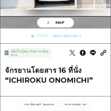
ข้อมูลตามฤดูกาล
บริเวณรอบเมืองฮิโรชิม่า
อากิ
การปั่นจักรยาน
อากิ
บิงโก
ข้อมูลที่เป็นประโยชน์
ช้อปปิ้ง
บิงโก
MAP
บิโฮคุ
กีฬา
รายการ
HOME
บิโฮค
เกโฮคุ
HOME
จุดหมายปลายทาง
สถานบันเทิงยามค่ำคืน
เข้าถึงเข้าถึง
เกโฮค
บริเวณรอบๆ มิยาจิมะ
มรดกโลก
สรุปการจราจรรอง
ข่าว
เพิ่มในบุ๊คมาร์คการเดิน
บริเวณรอบๆ มิยาจิมะ
ทาง
ยามากุจิตะวันออก
ประสบการณ์ / ในการเรียนรู้
ความแออัดของสิ่งอำนวยความสะดวก
ยามากุจิตะวันออก
อีเว้นท์
จังหวัดเอฮิเมะ
มาตรฐาน
จักรยานโดยสาร 16 ที่นั่ง
ตั๋วเที่ยวคุ้มค่าตั๋วเที่ยวคุ้มค่า
ชิมาเนะ
ประวัติศาสตร์ / วัฒนธรรม
“ICHIROKU ONOMICHI”
บริการรับฝากและจัดส่งสัมภาระ
การรักษา
ฮิโรชิมะโอโมะเตะนะชิ
ธรรมชาติ
ฮิโรชิม่า ฟรี Wi-Fi
#
ประวัติศาสตร์ / วัฒนธรรม
#
อาหารรสเลิศ / สุรา
TRAVELPAL International