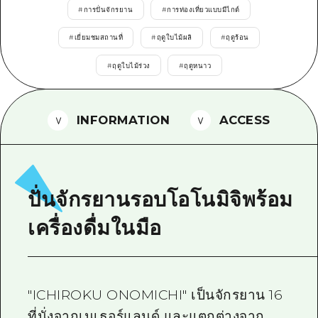
#
การปั่นจักรยาน
#
การท่องเที่ยวแบบมีไกด์
ไกด์อาสาสมัครไ
#
เยี่ยมชมสถานที่
#
ฤดูใบไม้ผลิ
#
ฤดูร้อน
วิดีโอฮิโรชิม่า
#
ฤดูใบไม้ร่วง
#
ฤดูหนาว
คำถามที่พบบ่อย
ดาวน์โหลดรูปภาพ
INFORMATION
ACCESS
ข้อมูลการขนส่งระหว่างเกิดภัยพิบัติ
ปั่นจักรยานรอบโอโนมิจิพร้อม
เครื่องดื่มในมือ
"ICHIROKU ONOMICHI" เป็นจักรยาน 16
ที่นั่งจากเนเธอร์แลนด์ และแตกต่างจาก