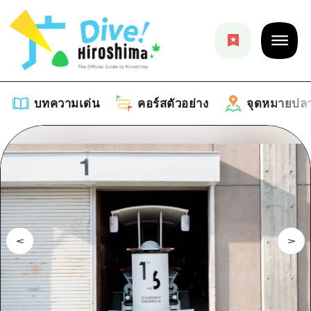
บทความเด่น
คอร์สตัวอย่าง
จุดหมายปล
บทความเด่น
รายการ
คอร์สตัวอย่าง
คำแนะนำ
รายการ
จุดหมายปลายทาง
ศิลปะ
คู่มือ Dive! Hiroshima
รายการ
งานอีเว้นท์ / เทศกาล
อีเว้นท์
ฮิโรชิม่า โมชิ โมชิ ทราเวล
บริเวณรอบเมืองฮิโรชิม่า
อาหารรสเลิศ / สุรา