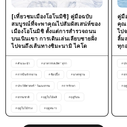
[เที่ยวชมเมืองโอโนมิชิ] คู่มือฉบับ
คู่
สมบูรณ์ที่จะพาคุณไปสัมผัสเสน่ห์ของ
คุณ
เมืองโอโนมิชิ ตั้งแต่การสำรวจถนน
ไปจ
บนเนินเขา การเดินเล่นเลียบชายฝั่ง
ลิ้
ไปจนถึงเส้นทางชิมะนามิ ไคโด
ทุก
#
คำแนะนำ
#
อาหารรสเลิศ * สุรา
#
ปร
#
การปั่นจักรยาน
#
ช้อปปิ้ง
#
มาตรฐาน
#
ธร
#
ประวัติศาสตร์ * วัฒนธรรม
#
การรักษา
#
ฤด
#
ธรรมชาติ
#
ฤดูใบไม้ผลิ
#
ฤดูร้อน
#
ฤดูใบไม้ร่วง
#
ฤดูหนาว