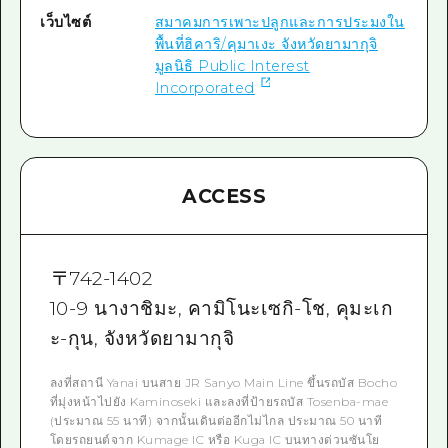
เว็บไซต์
สมาคมการเพาะปลูกและการประมงใน
พื้นที่ฮิคาริ/คุมาเงะ จังหวัดยามากุจิ
มูลนิธิ Public Interest
Incorporated
ACCESS
〒
742-1402
10-9 นางาชิมะ, คามิโนะเซกิ-โช, คุมะเก
ะ-กุน, จังหวัดยามากุจิ
ลงที่สถานี Yanai บนสาย JR Sanyo Main Line ขึ้นรถบัส Bocho
ที่มุ่งหน้าไปยัง Kaminoseki และลงที่ป้ายรถบัส Tosenba-mae
(ประมาณ 55 นาที) จากนั้นเดินต่ออีกไม่ไกล ประมาณ 50 นาที
โดยรถยนต์จาก Kumage IC หรือ Kuga IC บนทางด่วนซันโย