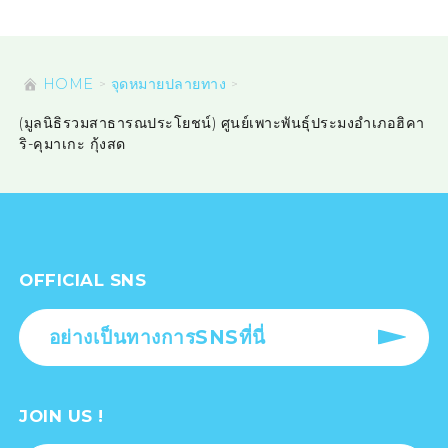
HOME
จุดหมายปลายทาง
(มูลนิธิรวมสาธารณประโยชน์) ศูนย์เพาะพันธุ์ประมงอำเภอฮิคา
ริ-คุมาเกะ กุ้งสด
OFFICIAL SNS
อย่างเป็นทางการSNSที่นี่
JOIN US !