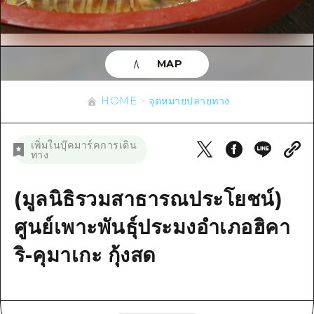
ข้อมูลตามฤดูกาล
บริเวณรอบเมืองฮิโรชิม่า
อากิ
การปั่นจักรยาน
อากิ
บิงโก
ข้อมูลที่เป็นประโยชน์
ช้อปปิ้ง
บิงโก
MAP
บิโฮคุ
กีฬา
รายการ
HOME
บิโฮค
เกโฮคุ
HOME
จุดหมายปลายทาง
สถานบันเทิงยามค่ำคืน
เข้าถึงเข้าถึง
เกโฮค
บริเวณรอบๆ มิยาจิมะ
มรดกโลก
สรุปการจราจรรอง
ข่าว
เพิ่มในบุ๊คมาร์คการเดิน
บริเวณรอบๆ มิยาจิมะ
ทาง
ยามากุจิตะวันออก
ประสบการณ์ / ในการเรียนรู้
ความแออัดของสิ่งอำนวยความสะดวก
ยามากุจิตะวันออก
อีเว้นท์
จังหวัดเอฮิเมะ
มาตรฐาน
(มูลนิธิรวมสาธารณประโยชน์)
ตั๋วเที่ยวคุ้มค่าตั๋วเที่ยวคุ้มค่า
ชิมาเนะ
ประวัติศาสตร์ / วัฒนธรรม
ศูนย์เพาะพันธุ์ประมงอำเภอฮิคา
บริการรับฝากและจัดส่งสัมภาระ
การรักษา
ริ-คุมาเกะ กุ้งสด
ฮิโรชิมะโอโมะเตะนะชิ
ธรรมชาติ
ฮิโรชิม่า ฟรี Wi-Fi
TRAVELPAL International