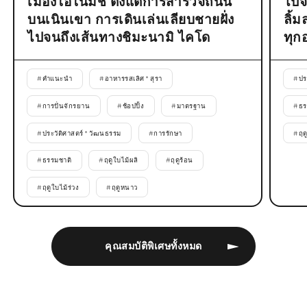
เมืองโอโนมิชิ ตั้งแต่การสำรวจถนน
ไปจ
บนเนินเขา การเดินเล่นเลียบชายฝั่ง
ลิ้
ไปจนถึงเส้นทางชิมะนามิ ไคโด
ทุก
#
คำแนะนำ
#
อาหารรสเลิศ * สุรา
#
ปร
#
การปั่นจักรยาน
#
ช้อปปิ้ง
#
มาตรฐาน
#
ธร
#
ประวัติศาสตร์ * วัฒนธรรม
#
การรักษา
#
ฤด
#
ธรรมชาติ
#
ฤดูใบไม้ผลิ
#
ฤดูร้อน
#
ฤดูใบไม้ร่วง
#
ฤดูหนาว
คุณสมบัติพิเศษทั้งหมด