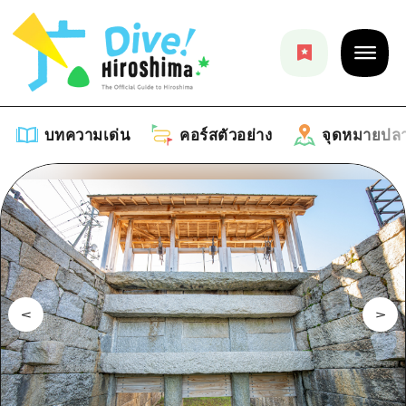
บทความเด่น
คอร์สตัวอย่าง
จุดหมายปล
บทความเด่น
รายการ
คอร์สตัวอย่าง
คำแนะนำ
รายการ
จุดหมายปลายทาง
ศิลปะ
คู่มือ Dive! Hiroshima
รายการ
งานอีเว้นท์ / เทศกาล
อีเว้นท์
ฮิโรชิม่า โมชิ โมชิ ทราเวล
บริเวณรอบเมืองฮิโรชิม่า
อาหารรสเลิศ / สุรา