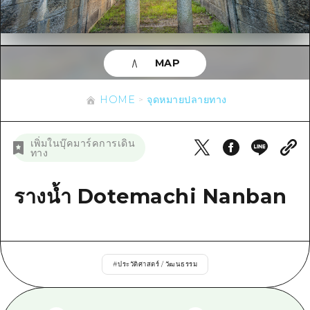
ข้อมูลตามฤดูกาล
บริเวณรอบเมืองฮิโรชิม่า
อากิ
การปั่นจักรยาน
อากิ
บิงโก
ข้อมูลที่เป็นประโยชน์
ช้อปปิ้ง
บิงโก
MAP
บิโฮคุ
กีฬา
รายการ
HOME
บิโฮค
เกโฮคุ
HOME
จุดหมายปลายทาง
สถานบันเทิงยามค่ำคืน
เข้าถึงเข้าถึง
เกโฮค
บริเวณรอบๆ มิยาจิมะ
มรดกโลก
สรุปการจราจรรอง
ข่าว
เพิ่มในบุ๊คมาร์คการเดิน
บริเวณรอบๆ มิยาจิมะ
ทาง
ยามากุจิตะวันออก
ประสบการณ์ / ในการเรียนรู้
ความแออัดของสิ่งอำนวยความสะดวก
ยามากุจิตะวันออก
อีเว้นท์
จังหวัดเอฮิเมะ
มาตรฐาน
รางน้ำ Dotemachi Nanban
ตั๋วเที่ยวคุ้มค่าตั๋วเที่ยวคุ้มค่า
ชิมาเนะ
ประวัติศาสตร์ / วัฒนธรรม
บริการรับฝากและจัดส่งสัมภาระ
การรักษา
ฮิโรชิมะโอโมะเตะนะชิ
#
ประวัติศาสตร์ / วัฒนธรรม
ธรรมชาติ
ฮิโรชิม่า ฟรี Wi-Fi
TRAVELPAL International