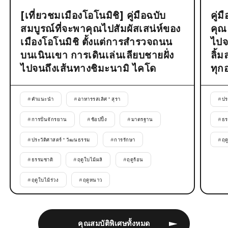
[เที่ยวชมเมืองโอโนมิชิ] คู่มือฉบับ
คู่
สมบูรณ์ที่จะพาคุณไปสัมผัสเสน่ห์ของ
คุณ
เมืองโอโนมิชิ ตั้งแต่การสำรวจถนน
ไปจ
บนเนินเขา การเดินเล่นเลียบชายฝั่ง
ลิ้
ไปจนถึงเส้นทางชิมะนามิ ไคโด
ทุก
#
คำแนะนำ
#
อาหารรสเลิศ * สุรา
#
ปร
#
การปั่นจักรยาน
#
ช้อปปิ้ง
#
มาตรฐาน
#
ธร
#
ประวัติศาสตร์ * วัฒนธรรม
#
การรักษา
#
ฤด
#
ธรรมชาติ
#
ฤดูใบไม้ผลิ
#
ฤดูร้อน
#
ฤดูใบไม้ร่วง
#
ฤดูหนาว
คุณสมบัติพิเศษทั้งหมด