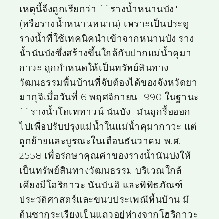
เหตุนี้จึงถูกเรียกว่า ``รางน้ำหนานบัง''
(หรือรางน้ำหนานหนาน) เพราะเป็นประตู
รางน้ำที่ใช้เทคนิคนำเข้าจากหนานบัง ราง
น้ำนันบังซึ่งสร้างขึ้นใกล้กับปากแม่น้ำคุมา
กาวะ ถูกกำหนดให้เป็นทรัพย์สินทาง
วัฒนธรรมพื้นบ้านที่จับต้องได้ของจังหวัดยา
มากุจิเมื่อวันที่ 6 พฤศจิกายน 1990 ในฐานะ
``รางน้ำโดเททาวน์ นันบัง'' มันถูกรื้อออก
ไปเพื่อปรับปรุงแม่น้ำในแม่น้ำคุมากาวะ แต่
ถูกย้ายและบูรณะในเดือนธันวาคม พ.ศ.
2558 เพื่อรักษาคุณค่าของรางน้ำนันบังให้
เป็นทรัพย์สินทางวัฒนธรรม บริเวณใกล้
เคียงมีโฮริกาวะ นันบันฮิ และพิพิธภัณฑ์
ประวัติศาสตร์และขนบประเพณีพื้นบ้าน มี
ต้นซากุระเรียงเป็นแถวอยู่ห่างจากโฮริกาวะ