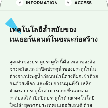
INFORMATION
ACCESS
ไกด์อาสาสมัครไ
วิดีโอฮิโรชิม่า
คำถามที่พบบ่อย
เทคโนโลยีล้ำสมัยของ
ดาวน์โหลดรูปภาพ
เนเธอร์แลนด์ในขณะก่อสร้าง
ข้อมูลการขนส่งระหว่างเกิดภัยพิบัติ
จุดเด่นของประตูประตูน้ำนี้คือ เพลาของล้อ
ช่างหม้อและฝาปิดประตูน้ำของประตูน้ำนั้น
ต่างจากประตูน้ำก่อนหน้านี้ตรงที่ผูกเข้าด้วย
กันด้วยเชือก และด้วยการหมุนที่จับเหล็ก
ฝาครอบประตูน้ำสามารถยกขึ้นและลด
ระดับลงได้ เปิดปิดประตูน้ำด้วยเทคโนโลยี
ใหม่ล่าสุดจากประเทศเนเธอร์แลนด์ ด้วย