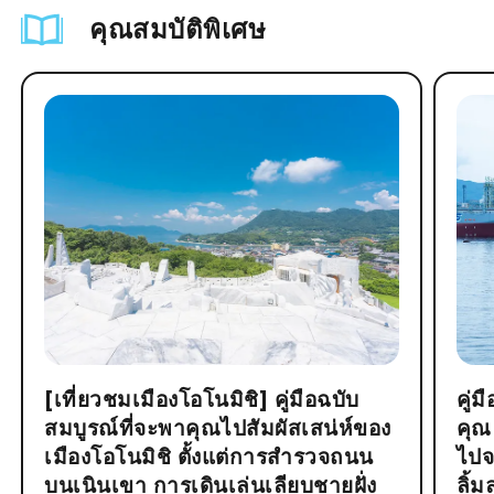
คุณสมบัติพิเศษ
[เที่ยวชมเมืองโอโนมิชิ] คู่มือฉบับ
คู่
สมบูรณ์ที่จะพาคุณไปสัมผัสเสน่ห์ของ
คุณ
เมืองโอโนมิชิ ตั้งแต่การสำรวจถนน
ไปจ
บนเนินเขา การเดินเล่นเลียบชายฝั่ง
ลิ้