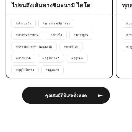
ไปจนถึงเส้นทางชิมะนามิ ไคโด
ทุก
#
คำแนะนำ
#
อาหารรสเลิศ * สุรา
#
ปร
#
การปั่นจักรยาน
#
ช้อปปิ้ง
#
มาตรฐาน
#
ธร
#
ประวัติศาสตร์ * วัฒนธรรม
#
การรักษา
#
ฤด
#
ธรรมชาติ
#
ฤดูใบไม้ผลิ
#
ฤดูร้อน
#
ฤดูใบไม้ร่วง
#
ฤดูหนาว
คุณสมบัติพิเศษทั้งหมด