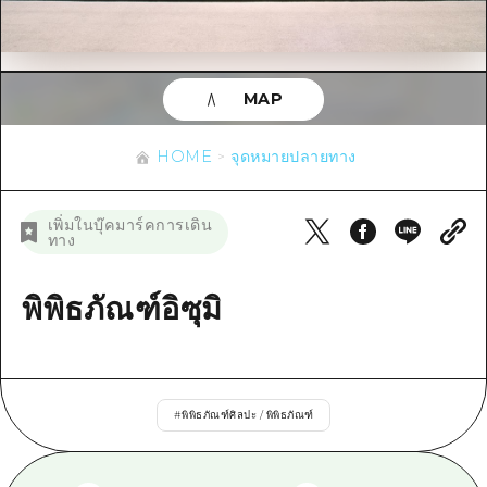
ข้อมูลตามฤดูกาล
บริเวณรอบเมืองฮิโรชิม่า
อากิ
การปั่นจักรยาน
อากิ
บิงโก
ข้อมูลที่เป็นประโยชน์
ช้อปปิ้ง
บิงโก
MAP
บิโฮคุ
กีฬา
รายการ
HOME
บิโฮค
เกโฮคุ
HOME
จุดหมายปลายทาง
สถานบันเทิงยามค่ำคืน
เข้าถึงเข้าถึง
เกโฮค
บริเวณรอบๆ มิยาจิมะ
มรดกโลก
สรุปการจราจรรอง
ข่าว
เพิ่มในบุ๊คมาร์คการเดิน
บริเวณรอบๆ มิยาจิมะ
ทาง
ยามากุจิตะวันออก
ประสบการณ์ / ในการเรียนรู้
ความแออัดของสิ่งอำนวยความสะดวก
ยามากุจิตะวันออก
อีเว้นท์
จังหวัดเอฮิเมะ
มาตรฐาน
พิพิธภัณฑ์อิซุมิ
ตั๋วเที่ยวคุ้มค่าตั๋วเที่ยวคุ้มค่า
ชิมาเนะ
ประวัติศาสตร์ / วัฒนธรรม
บริการรับฝากและจัดส่งสัมภาระ
การรักษา
ฮิโรชิมะโอโมะเตะนะชิ
#
พิพิธภัณฑ์ศิลปะ / พิพิธภัณฑ์
ธรรมชาติ
ฮิโรชิม่า ฟรี Wi-Fi
TRAVELPAL International