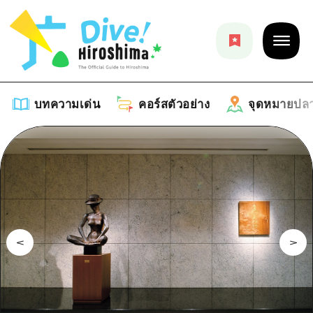
บทความเด่น
คอร์สตัวอย่าง
จุดหมายปล
บทความเด่น
รายการ
คอร์สตัวอย่าง
คำแนะนำ
รายการ
จุดหมายปลายทาง
ศิลปะ
คู่มือ Dive! Hiroshima
รายการ
งานอีเว้นท์ / เทศกาล
อีเว้นท์
ฮิโรชิม่า โมชิ โมชิ ทราเวล
บริเวณรอบเมืองฮิโรชิม่า
อาหารรสเลิศ / สุรา