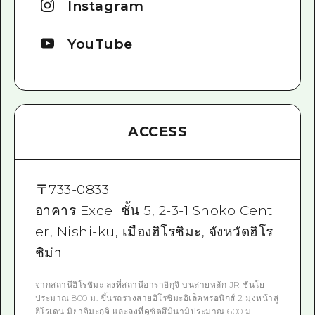
Instagram
YouTube
ACCESS
〒
733-0833
อาคาร Excel ชั้น 5, 2-3-1 Shoko Cent
er, Nishi-ku, เมืองฮิโรชิมะ, จังหวัดฮิโร
ชิม่า
จากสถานีฮิโรชิมะ ลงที่สถานีอาราอิกุจิ บนสายหลัก JR ซันโย
ประมาณ 800 ม. ขึ้นรถรางสายฮิโรชิมะอิเล็คทรอนิกส์ 2 มุ่งหน้าสู่
ฮิโรเดน มิยาจิมะกุจิ และลงที่คูซัตสึมินามิประมาณ 600 ม.