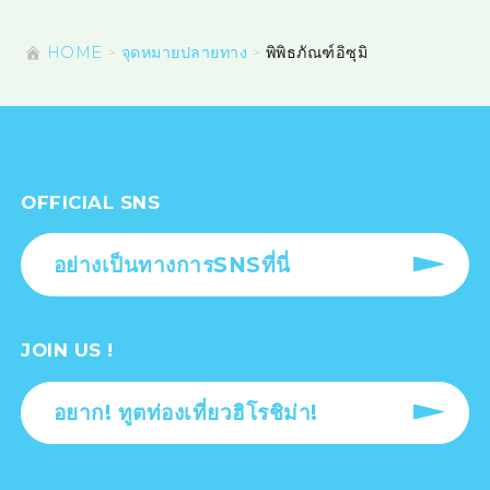
HOME
จุดหมายปลายทาง
พิพิธภัณฑ์อิซุมิ
OFFICIAL SNS
อย่างเป็นทางการSNSที่นี่
JOIN US !
อยาก! ทูตท่องเที่ยวฮิโรชิม่า!