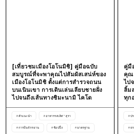
[เที่ยวชมเมืองโอโนมิชิ] คู่มือฉบับ
คู่
สมบูรณ์ที่จะพาคุณไปสัมผัสเสน่ห์ของ
คุณ
เมืองโอโนมิชิ ตั้งแต่การสำรวจถนน
ไปจ
บนเนินเขา การเดินเล่นเลียบชายฝั่ง
ลิ้
ไปจนถึงเส้นทางชิมะนามิ ไคโด
ทุก
#
คำแนะนำ
#
อาหารรสเลิศ * สุรา
#
ปร
#
การปั่นจักรยาน
#
ช้อปปิ้ง
#
มาตรฐาน
#
ธร