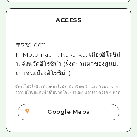
ACCESS
〒
730-0011
14 Motomachi, Naka-ku, เมืองฮิโรชิม่
า, จังหวัดฮิโรชิม่า (ฝั่งตะวันตกของศูนย์เ
ยาวชนเมืองฮิโรชิม่า)
ขึ้นรถไฟฮิโรชิมะที่มุ่งหน้าไปยัง "มิยาจิมะกุจิ" และ "เอบะ" จาก
สถานีฮิโรชิมะ ลงที่ "เก็นบาคุโดม-มาเอะ" แล้วเดินต่ออีก 4 นาที
Google Maps