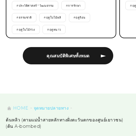
#
ประวัติศาสตร์ * วัฒนธรรม
#
การรักษา
#
ฤด
#
ธรรมชาติ
#
ฤดูใบไม้ผลิ
#
ฤดูร้อน
#
ฤดูใบไม้ร่วง
#
ฤดูหนาว
คุณสมบัติพิเศษทั้งหมด
HOME
จุดหมายปลายทาง
ต้นหลิว (ตามแม่น้ำสายหลักทางฝั่งตะวันตกของศูนย์เยาวชน)
(ต้น A-bombed)