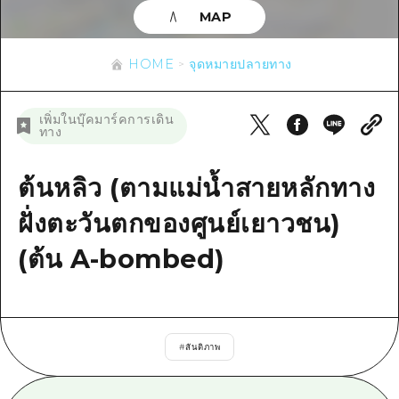
ข้อมูลตามฤดูกาล
บริเวณรอบเมืองฮิโรชิม่า
MAP
อากิ
การปั่นจักรยาน
อากิ
บิงโก
ข้อมูลที่เป็นประโยชน์
ช้อปปิ้ง
HOME
จุดหมายปลายทาง
บิงโก
บิโฮคุ
กีฬา
รายการ
HOME
บิโฮค
เพิ่มในบุ๊คมาร์คการเดิน
เกโฮคุ
ทาง
สถานบันเทิงยามค่ำคืน
เข้าถึงเข้าถึง
เกโฮค
บริเวณรอบๆ มิยาจิมะ
มรดกโลก
สรุปการจราจรรอง
ต้นหลิว (ตามแม่น้ำสายหลักทาง
ข่าว
บริเวณรอบๆ มิยาจิมะ
ยามากุจิตะวันออก
ประสบการณ์ / ในการเรียนรู้
ความแออัดของสิ่งอำนวยความสะดวก
ฝั่งตะวันตกของศูนย์เยาวชน)
ยามากุจิตะวันออก
อีเว้นท์
จังหวัดเอฮิเมะ
มาตรฐาน
ตั๋วเที่ยวคุ้มค่าตั๋วเที่ยวคุ้มค่า
(ต้น A-bombed)
ชิมาเนะ
ประวัติศาสตร์ / วัฒนธรรม
บริการรับฝากและจัดส่งสัมภาระ
การรักษา
ฮิโรชิมะโอโมะเตะนะชิ
ธรรมชาติ
#
สันติภาพ
ฮิโรชิม่า ฟรี Wi-Fi
TRAVELPAL International