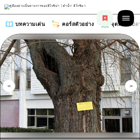
บทความเด่น
คอร์สตัวอย่าง
จุดหมายปล
บทความเด่น
รายการ
คอร์สตัวอย่าง
คำแนะนำ
รายการ
จุดหมายปลายทาง
ศิลปะ
คู่มือ Dive! Hiroshima
รายการ
งานอีเว้นท์ / เทศกาล
อีเว้นท์
ฮิโรชิม่า โมชิ โมชิ ทราเวล
บริเวณรอบเมืองฮิโรชิม่า
อาหารรสเลิศ / สุรา