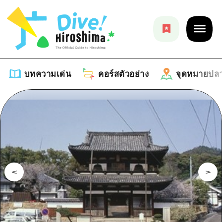
บทความเด่น
คอร์สตัวอย่าง
จุดหมายปล
บทความเด่น
รายการ
คอร์สตัวอย่าง
คำแนะนำ
รายการ
จุดหมายปลายทาง
ศิลปะ
คู่มือ Dive! Hiroshima
รายการ
งานอีเว้นท์ / เทศกาล
อีเว้นท์
ฮิโรชิม่า โมชิ โมชิ ทราเวล
บริเวณรอบเมืองฮิโรชิม่า
อาหารรสเลิศ / สุรา