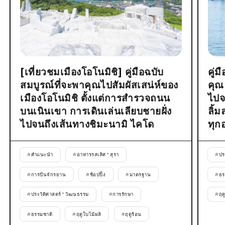
[เที่ยวชมเมืองโอโนมิชิ] คู่มือฉบับ
คู่
สมบูรณ์ที่จะพาคุณไปสัมผัสเสน่ห์ของ
คุณ
เมืองโอโนมิชิ ตั้งแต่การสำรวจถนน
ไปจ
บนเนินเขา การเดินเล่นเลียบชายฝั่ง
ลิ้
ไปจนถึงเส้นทางชิมะนามิ ไคโด
ทุก
#
คำแนะนำ
#
อาหารรสเลิศ * สุรา
#
ปร
#
การปั่นจักรยาน
#
ช้อปปิ้ง
#
มาตรฐาน
#
ธร
#
ประวัติศาสตร์ * วัฒนธรรม
#
การรักษา
#
ฤด
#
ธรรมชาติ
#
ฤดูใบไม้ผลิ
#
ฤดูร้อน