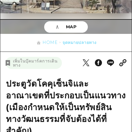
ข้อมูลตามฤดูกาล
บริเวณรอบเมืองฮิโรชิม่า
อากิ
การปั่นจักรยาน
อากิ
บิงโก
ข้อมูลที่เป็นประโยชน์
ช้อปปิ้ง
บิงโก
MAP
บิโฮคุ
กีฬา
รายการ
HOME
บิโฮค
เกโฮคุ
HOME
จุดหมายปลายทาง
สถานบันเทิงยามค่ำคืน
เข้าถึงเข้าถึง
เกโฮค
บริเวณรอบๆ มิยาจิมะ
มรดกโลก
สรุปการจราจรรอง
ข่าว
เพิ่มในบุ๊คมาร์คการเดิน
บริเวณรอบๆ มิยาจิมะ
ทาง
ยามากุจิตะวันออก
ประสบการณ์ / ในการเรียนรู้
ความแออัดของสิ่งอำนวยความสะดวก
ยามากุจิตะวันออก
อีเว้นท์
จังหวัดเอฮิเมะ
มาตรฐาน
ประตูวัดโคคุเซ็นจิและ
ตั๋วเที่ยวคุ้มค่าตั๋วเที่ยวคุ้มค่า
ชิมาเนะ
ประวัติศาสตร์ / วัฒนธรรม
อาณาเขตที่ประกอบเป็นแนวทาง
บริการรับฝากและจัดส่งสัมภาระ
การรักษา
(เมืองกำหนดให้เป็นทรัพย์สิน
ฮิโรชิมะโอโมะเตะนะชิ
ธรรมชาติ
ทางวัฒนธรรมที่จับต้องได้ที่
ฮิโรชิม่า ฟรี Wi-Fi
สำคัญ)
TRAVELPAL International