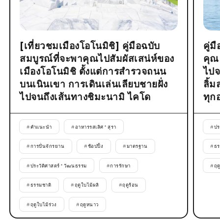
[เที่ยวชมเมืองโอโนมิชิ] คู่มือฉบับ
คู่
สมบูรณ์ที่จะพาคุณไปสัมผัสเสน่ห์ของ
คุณ
เมืองโอโนมิชิ ตั้งแต่การสำรวจถนน
ไปจ
บนเนินเขา การเดินเล่นเลียบชายฝั่ง
ลิ้
ไปจนถึงเส้นทางชิมะนามิ ไคโด
ทุก
#
คำแนะนำ
#
อาหารรสเลิศ * สุรา
#
ปร
#
การปั่นจักรยาน
#
ช้อปปิ้ง
#
มาตรฐาน
#
ธร
#
ประวัติศาสตร์ * วัฒนธรรม
#
การรักษา
#
ฤด
#
ธรรมชาติ
#
ฤดูใบไม้ผลิ
#
ฤดูร้อน
#
ฤดูใบไม้ร่วง
#
ฤดูหนาว