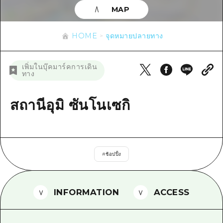
ข้อมูลตามฤดูกาล
บริเวณรอบเมืองฮิโรชิม่า
MAP
อากิ
การปั่นจักรยาน
อากิ
บิงโก
ข้อมูลที่เป็นประโยชน์
ช้อปปิ้ง
HOME
จุดหมายปลายทาง
บิงโก
บิโฮคุ
กีฬา
รายการ
HOME
บิโฮค
เพิ่มในบุ๊คมาร์คการเดิน
เกโฮคุ
ทาง
สถานบันเทิงยามค่ำคืน
เข้าถึงเข้าถึง
เกโฮค
บริเวณรอบๆ มิยาจิมะ
มรดกโลก
สรุปการจราจรรอง
สถานีอุมิ ซันโนเซกิ
ข่าว
บริเวณรอบๆ มิยาจิมะ
ยามากุจิตะวันออก
ประสบการณ์ / ในการเรียนรู้
ความแออัดของสิ่งอำนวยความสะดวก
ยามากุจิตะวันออก
อีเว้นท์
จังหวัดเอฮิเมะ
มาตรฐาน
ตั๋วเที่ยวคุ้มค่าตั๋วเที่ยวคุ้มค่า
ชิมาเนะ
#
ช้อปปิ้ง
ประวัติศาสตร์ / วัฒนธรรม
บริการรับฝากและจัดส่งสัมภาระ
การรักษา
ฮิโรชิมะโอโมะเตะนะชิ
INFORMATION
ACCESS
ธรรมชาติ
ฮิโรชิม่า ฟรี Wi-Fi
TRAVELPAL International