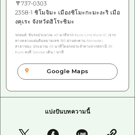
〒
737-0303
2358-1 ชิโมจิมะ เมืองชิโมะกะมะงะริ เมือ
งคุเระ จังหวัดฮิโระชิมะ
รถยนต์: ขับรถประมาณ 40 นาทีจาก Kure Line Kure IC (จาก
ทางหลวงแผ่นดินหมายเลข 185 ผ่านสะพาน Akinada)
สาธารณะ: ประมาณ 45 นาทีโดยรถประจำทางจากสถานี JR
Kure ลงที่ Sanose เดิน 1 นาที
Google Maps
แบ่งปันบทความนี้