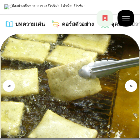
บทความเด่น
คอร์สตัวอย่าง
จุดหมายปล
บทความเด่น
รายการ
คอร์สตัวอย่าง
คำแนะนำ
รายการ
จุดหมายปลายทาง
ศิลปะ
คู่มือ Dive! Hiroshima
รายการ
งานอีเว้นท์ / เทศกาล
อีเว้นท์
ฮิโรชิม่า โมชิ โมชิ ทราเวล
บริเวณรอบเมืองฮิโรชิม่า
อาหารรสเลิศ / สุรา