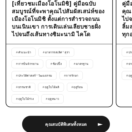
[เที่ยวชมเมืองโอโนมิชิ] คู่มือฉบับ
คู่
สมบูรณ์ที่จะพาคุณไปสัมผัสเสน่ห์ของ
คุณ
เมืองโอโนมิชิ ตั้งแต่การสำรวจถนน
ไปจ
บนเนินเขา การเดินเล่นเลียบชายฝั่ง
ลิ้
ไปจนถึงเส้นทางชิมะนามิ ไคโด
ทุก
#
คำแนะนำ
#
อาหารรสเลิศ * สุรา
#
ปร
#
การปั่นจักรยาน
#
ช้อปปิ้ง
#
มาตรฐาน
#
ธร
#
ประวัติศาสตร์ * วัฒนธรรม
#
การรักษา
#
ฤด
#
ธรรมชาติ
#
ฤดูใบไม้ผลิ
#
ฤดูร้อน
#
ฤดูใบไม้ร่วง
#
ฤดูหนาว
คุณสมบัติพิเศษทั้งหมด