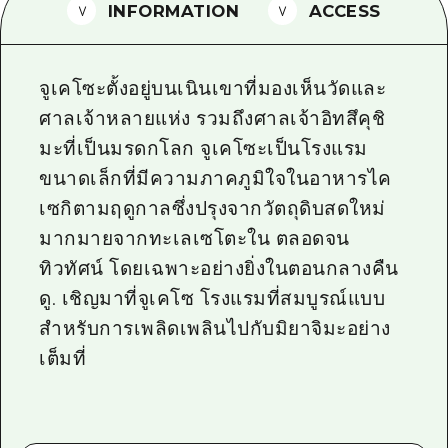
INFORMATION
ACCESS
ไกด์อาสาสมัครไ
วิดีโอฮิโรชิม่า
จูเคโซะตั้งอยู่บนเนินเขาที่มองเห็นวัดและ
คำถามที่พบบ่อย
ศาลเจ้าหลายแห่ง รวมถึงศาลเจ้าอิทสึคุชิ
มะที่เป็นมรดกโลก จูเคโซะเป็นโรงแรม
ดาวน์โหลดรูปภาพ
ขนาดเล็กที่มีความภาคภูมิใจในอาหารไค
ข้อมูลการขนส่งระหว่างเกิดภัยพิบัติ
เซกิตามฤดูกาลซึ่งปรุงจากวัตถุดิบสดใหม่
มากมายจากทะเลเซโตะใน ตลอดจน
ทิวทัศน์ โดยเฉพาะอย่างยิ่งในตอนกลางคืน
ดู. เชิญมาที่จูเคโซ โรงแรมที่สมบูรณ์แบบ
สำหรับการเพลิดเพลินไปกับมิยาจิมะอย่าง
เต็มที่