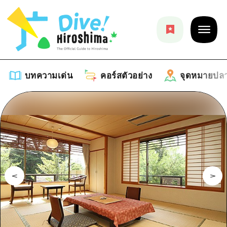
บทความเด่น
คอร์สตัวอย่าง
จุดหมายปล
บทความเด่น
รายการ
คอร์สตัวอย่าง
คำแนะนำ
รายการ
จุดหมายปลายทาง
ศิลปะ
คู่มือ Dive! Hiroshima
รายการ
งานอีเว้นท์ / เทศกาล
อีเว้นท์
ฮิโรชิม่า โมชิ โมชิ ทราเวล
บริเวณรอบเมืองฮิโรชิม่า
อาหารรสเลิศ / สุรา