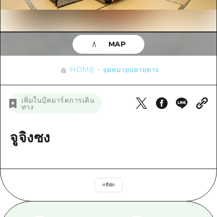
ข้อมูลตามฤดูกาล
บริเวณรอบเมืองฮิโรชิม่า
อากิ
การปั่นจักรยาน
อากิ
บิงโก
ข้อมูลที่เป็นประโยชน์
ช้อปปิ้ง
บิงโก
MAP
บิโฮคุ
กีฬา
รายการ
HOME
บิโฮค
เกโฮคุ
HOME
จุดหมายปลายทาง
สถานบันเทิงยามค่ำคืน
เข้าถึงเข้าถึง
เกโฮค
บริเวณรอบๆ มิยาจิมะ
มรดกโลก
สรุปการจราจรรอง
ข่าว
เพิ่มในบุ๊คมาร์คการเดิน
บริเวณรอบๆ มิยาจิมะ
ทาง
ยามากุจิตะวันออก
ประสบการณ์ / ในการเรียนรู้
ความแออัดของสิ่งอำนวยความสะดวก
ยามากุจิตะวันออก
อีเว้นท์
จังหวัดเอฮิเมะ
มาตรฐาน
จูจิงซง
ตั๋วเที่ยวคุ้มค่าตั๋วเที่ยวคุ้มค่า
ชิมาเนะ
ประวัติศาสตร์ / วัฒนธรรม
บริการรับฝากและจัดส่งสัมภาระ
การรักษา
ฮิโรชิมะโอโมะเตะนะชิ
#
ที่พัก
ธรรมชาติ
ฮิโรชิม่า ฟรี Wi-Fi
TRAVELPAL International