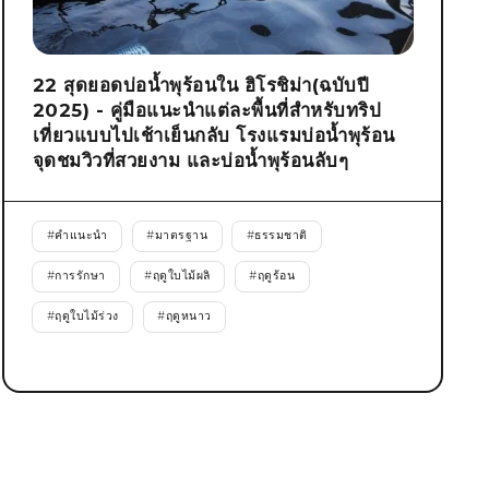
22 สุดยอดบ่อน้ำพุร้อนใน ฮิโรชิม่า(ฉบับปี
2025) - คู่มือแนะนำแต่ละพื้นที่สำหรับทริป
เที่ยวแบบไปเช้าเย็นกลับ โรงแรมบ่อน้ำพุร้อน
จุดชมวิวที่สวยงาม และบ่อน้ำพุร้อนลับๆ
#
คำแนะนำ
#
มาตรฐาน
#
ธรรมชาติ
#
การรักษา
#
ฤดูใบไม้ผลิ
#
ฤดูร้อน
#
ฤดูใบไม้ร่วง
#
ฤดูหนาว