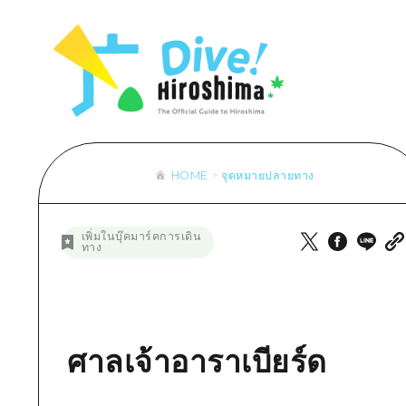
รายการ
การปั่นจักรยาน
รายการ
ประสบ
รายการ
คำแนะนำ
ช้อปปิ้ง
คู่มือ Dive! Hiroshima
มาตร
เข้าถึงเข้าถึง
ศิลปะ
กีฬา
ฮิโรชิม่า โมชิ โมชิ ทราเวล
ประวั
สรุปการจราจรรอง
งานอีเว้นท์ / เทศกาล
สถานบันเทิงยามค่ำคืน
การร
ความแออัดของสิ่งอำนวยความสะดวก
อาหารรสเลิศ / สุรา
มรดกโลก
ธรรม
ตั๋วเที่ยวคุ้มค่าตั๋วเที่ยวคุ้มค่า
HOME
จุดหมายปลายทาง
บริการรับฝากและจัดส่งสัมภาระ
รายการ
คำแนะนำ
เพิ่มในบุ๊คมาร์คการเดิน
ทาง
ศิลปะ
งานอีเว้นท์ / เทศกาล
อาหารรสเลิศ / สุรา
ศาลเจ้าอาราเบียร์ด