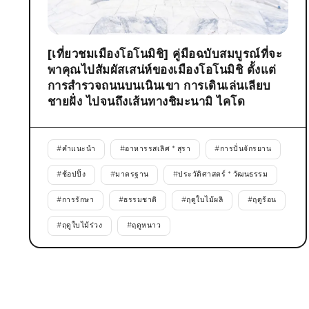
[เที่ยวชมเมืองโอโนมิชิ] คู่มือฉบับสมบูรณ์ที่จะ
พาคุณไปสัมผัสเสน่ห์ของเมืองโอโนมิชิ ตั้งแต่
การสำรวจถนนบนเนินเขา การเดินเล่นเลียบ
ชายฝั่ง ไปจนถึงเส้นทางชิมะนามิ ไคโด
#
คำแนะนำ
#
อาหารรสเลิศ * สุรา
#
การปั่นจักรยาน
#
ช้อปปิ้ง
#
มาตรฐาน
#
ประวัติศาสตร์ * วัฒนธรรม
#
การรักษา
#
ธรรมชาติ
#
ฤดูใบไม้ผลิ
#
ฤดูร้อน
#
ฤดูใบไม้ร่วง
#
ฤดูหนาว