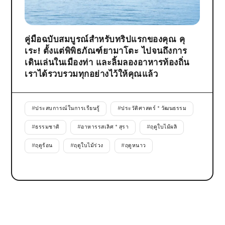
คู่มือฉบับสมบูรณ์สำหรับทริปแรกของคุณ คุ
เระ! ตั้งแต่พิพิธภัณฑ์ยามาโตะ ไปจนถึงการ
เดินเล่นในเมืองท่า และลิ้มลองอาหารท้องถิ่น
เราได้รวบรวมทุกอย่างไว้ให้คุณแล้ว
#
ประสบการณ์ในการเรียนรู้
#
ประวัติศาสตร์ * วัฒนธรรม
#
ธรรมชาติ
#
อาหารรสเลิศ * สุรา
#
ฤดูใบไม้ผลิ
#
ฤดูร้อน
#
ฤดูใบไม้ร่วง
#
ฤดูหนาว