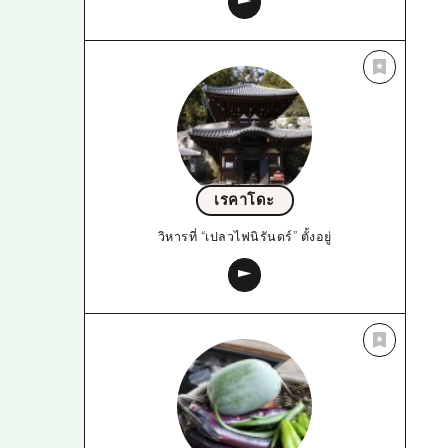
เรคาโดะ
วิหารที่ “เปลวไฟนิรันดร์” ตั้งอยู่