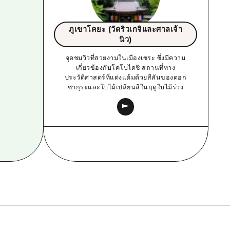
ภูเขาโคยะ (วัดริวเกจิและศาลเจ้า
นิว)
จุดชมวิวที่สวยงามในเมืองเซระ ซึ่งมีความ
เกี่ยวข้องกับโคโบไดชิ สถานที่ทาง
ประวัติศาสตร์ที่แต่งแต้มด้วยสีสันของดอก
ซากุระและใบไม้เปลี่ยนสีในฤดูใบไม้ร่วง