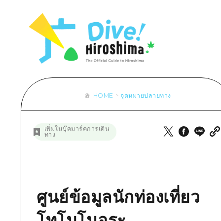
รายการ
การปั่นจักรยาน
รายการ
ประสบ
รายการ
คำแนะนำ
ช้อปปิ้ง
คู่มือ Dive! Hiroshima
มาตร
เข้าถึงเข้าถึง
ศิลปะ
กีฬา
ฮิโรชิม่า โมชิ โมชิ ทราเวล
ประวั
สรุปการจราจรรอง
งานอีเว้นท์ / เทศกาล
สถานบันเทิงยามค่ำคืน
การร
ความแออัดของสิ่งอำนวยความสะดวก
อาหารรสเลิศ / สุรา
มรดกโลก
ธรรม
ตั๋วเที่ยวคุ้มค่าตั๋วเที่ยวคุ้มค่า
HOME
จุดหมายปลายทาง
บริการรับฝากและจัดส่งสัมภาระ
รายการ
คำแนะนำ
เพิ่มในบุ๊คมาร์คการเดิน
ทาง
ศิลปะ
งานอีเว้นท์ / เทศกาล
อาหารรสเลิศ / สุรา
ศูนย์ข้อมูลนักท่องเที่ยว
โทโมโนอุระ