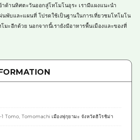
เข้าด้านทิศตะวันออกสู่โทโมโนอุระ เรามีแผงแนะนำ
ผ่นพับและแผนที่ โปรดใช้เป็นฐานในการเที่ยวชมโทโมโน
โทโมะอีกด้วย นอกจากนี้เรายังมีอาหารพื้นเมืองและของที่
NFORMATION
-1 Tomo, Tomomachi เมืองฟุกุยามะ จังหวัดฮิโรชิม่า
0