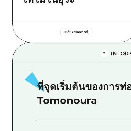
#
เยี่ยมชมสถานที่
INFOR
ที่จุดเริ่มต้นของการท่
Tomonoura