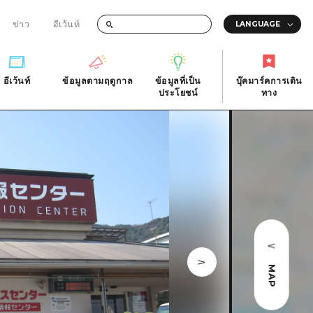
ข่าว
อีเว้นท์
อีเว้นท์
ข้อมูลตามฤดูกาล
ข้อมูลที่เป็น
บุ๊คมาร์คการเดิน
ัติ
อีเว้นท์
ข้อมูลตามฤดูกาล
ประโยชน์
ทาง
ข้อมูลที่เป็น
บุ๊คมาร์คการเดิน
ประโยชน์
ทาง
ิ
คำถามที่พบบ่อย
ดาวน์โหลดรูปภาพ
national
ข้อมูลการขนส่งระหว่างเกิดภัยพิบัติ
MAP