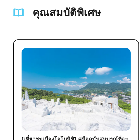
คุณสมบัติพิเศษ
[เที่ยวชมเมืองโอโนมิชิ] คู่มือฉบับสมบูรณ์ที่จะ