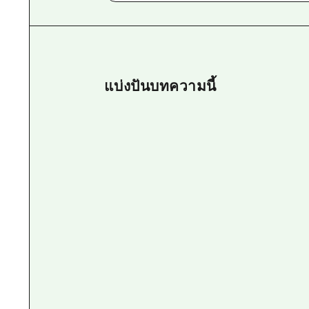
แบ่งปันบทความนี้