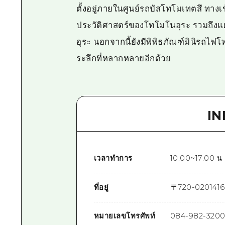
ตั้งอยู่ภายในศูนย์รถบัสโทโมเทตสึ ทาง
ประวัติศาสตร์ของโทโมโนอุระ รวมถึงแ
อุระ นอกจากนี้ยังมีพิพิธภัณฑ์มินิรถไฟ
ระลึกที่หลากหลายอีกด้วย
I
เวลาทำการ
10:00~17:00 น
ที่อยู่
〒
720-0201
416
หมายเลขโทรศัพท์
084-982-320