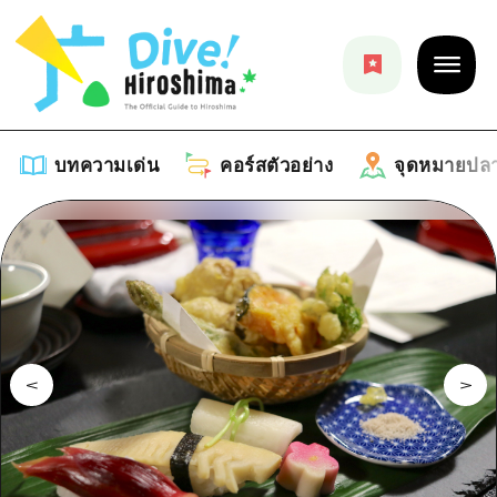
บทความเด่น
คอร์สตัวอย่าง
จุดหมายปล
บทความเด่น
รายการ
คอร์สตัวอย่าง
คำแนะนำ
รายการ
จุดหมายปลายทาง
ศิลปะ
คู่มือ Dive! Hiroshima
รายการ
งานอีเว้นท์ / เทศกาล
อีเว้นท์
ฮิโรชิม่า โมชิ โมชิ ทราเวล
บริเวณรอบเมืองฮิโรชิม่า
อาหารรสเลิศ / สุรา