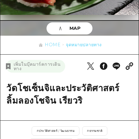
ข้อมูลตามฤดูกาล
บริเวณรอบเมืองฮิโรชิม่า
อากิ
การปั่นจักรยาน
อากิ
บิงโก
ข้อมูลที่เป็นประโยชน์
ช้อปปิ้ง
บิงโก
MAP
บิโฮคุ
กีฬา
รายการ
HOME
บิโฮค
เกโฮคุ
HOME
จุดหมายปลายทาง
สถานบันเทิงยามค่ำคืน
เข้าถึงเข้าถึง
เกโฮค
บริเวณรอบๆ มิยาจิมะ
มรดกโลก
สรุปการจราจรรอง
ข่าว
เพิ่มในบุ๊คมาร์คการเดิน
บริเวณรอบๆ มิยาจิมะ
ทาง
ยามากุจิตะวันออก
ประสบการณ์ / ในการเรียนรู้
ความแออัดของสิ่งอำนวยความสะดวก
ยามากุจิตะวันออก
อีเว้นท์
จังหวัดเอฮิเมะ
มาตรฐาน
วัดโชเซ็นจิและประวัติศาสตร์
ตั๋วเที่ยวคุ้มค่าตั๋วเที่ยวคุ้มค่า
ชิมาเนะ
ประวัติศาสตร์ / วัฒนธรรม
ลิ้มลองโชจิน เรียวริ
บริการรับฝากและจัดส่งสัมภาระ
การรักษา
ฮิโรชิมะโอโมะเตะนะชิ
ธรรมชาติ
ฮิโรชิม่า ฟรี Wi-Fi
#
ประวัติศาสตร์ / วัฒนธรรม
#
ธรรมชาติ
TRAVELPAL International