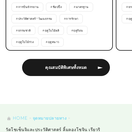
#
การปั่นจักรยาน
#
ช้อปปิ้ง
#
มาตรฐาน
#
ธร
#
ประวัติศาสตร์ * วัฒนธรรม
#
การรักษา
#
ฤด
#
ธรรมชาติ
#
ฤดูใบไม้ผลิ
#
ฤดูร้อน
#
ฤดูใบไม้ร่วง
#
ฤดูหนาว
คุณสมบัติพิเศษทั้งหมด
HOME
จุดหมายปลายทาง
วัดโชเซ็นจิและประวัติศาสตร์ ลิ้มลองโชจิน เรียวริ