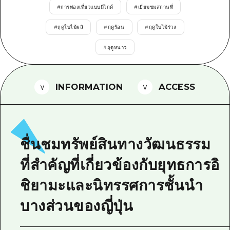
#
การท่องเที่ยวแบบมีไกด์
#
เยี่ยมชมสถานที่
ไกด์อาสาสมัครไ
#
ฤดูใบไม้ผลิ
#
ฤดูร้อน
#
ฤดูใบไม้ร่วง
วิดีโอฮิโรชิม่า
#
ฤดูหนาว
คำถามที่พบบ่อย
ดาวน์โหลดรูปภาพ
INFORMATION
ACCESS
ข้อมูลการขนส่งระหว่างเกิดภัยพิบัติ
ชื่นชมทรัพย์สินทางวัฒนธรรม
ที่สำคัญที่เกี่ยวข้องกับยุทธการอิ
ชิยามะและนิทรรศการชั้นนำ
บางส่วนของญี่ปุ่น