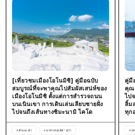
[เที่ยวชมเมืองโอโนมิชิ] คู่มือฉบับ
คู่
สมบูรณ์ที่จะพาคุณไปสัมผัสเสน่ห์ของ
คุณ
เมืองโอโนมิชิ ตั้งแต่การสำรวจถนน
ไปจ
บนเนินเขา การเดินเล่นเลียบชายฝั่ง
ลิ้
ไปจนถึงเส้นทางชิมะนามิ ไคโด
ทุก
#
คำแนะนำ
#
อาหารรสเลิศ * สุรา
#
ปร