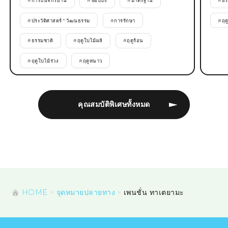
#
การปั่นจักรยาน
#
ช้อปปิ้ง
#
มาตรฐาน
#
ธร
#
ประวัติศาสตร์ * วัฒนธรรม
#
การรักษา
#
ฤด
#
ธรรมชาติ
#
ฤดูใบไม้ผลิ
#
ฤดูร้อน
#
ฤดูใบไม้ร่วง
#
ฤดูหนาว
คุณสมบัติพิเศษทั้งหมด
HOME
จุดหมายปลายทาง
เพนชั่น ทาเตยามะ