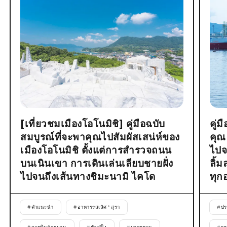
[เที่ยวชมเมืองโอโนมิชิ] คู่มือฉบับ
คู่
สมบูรณ์ที่จะพาคุณไปสัมผัสเสน่ห์ของ
คุณ
เมืองโอโนมิชิ ตั้งแต่การสำรวจถนน
ไปจ
บนเนินเขา การเดินเล่นเลียบชายฝั่ง
ลิ้
ไปจนถึงเส้นทางชิมะนามิ ไคโด
ทุก
#
คำแนะนำ
#
อาหารรสเลิศ * สุรา
#
ปร