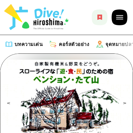
บทความเด่น
คอร์สตัวอย่าง
จุดหมายปล
บทความเด่น
รายการ
คอร์สตัวอย่าง
คำแนะนำ
รายการ
จุดหมายปลายทาง
ศิลปะ
คู่มือ Dive! Hiroshima
รายการ
งานอีเว้นท์ / เทศกาล
อีเว้นท์
ฮิโรชิม่า โมชิ โมชิ ทราเวล
บริเวณรอบเมืองฮิโรชิม่า
อาหารรสเลิศ / สุรา