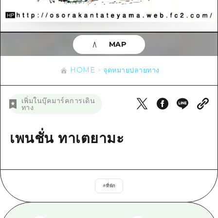
ข้อมูลตามฤดูกาล
บริเวณรอบเมืองฮิโรชิม่า
อากิ
การปั่นจักรยาน
อากิ
บิงโก
ข้อมูลที่เป็นประโยชน์
ช้อปปิ้ง
บิงโก
MAP
บิโฮคุ
กีฬา
รายการ
HOME
บิโฮค
เกโฮคุ
HOME
จุดหมายปลายทาง
สถานบันเทิงยามค่ำคืน
เข้าถึงเข้าถึง
เกโฮค
บริเวณรอบๆ มิยาจิมะ
มรดกโลก
สรุปการจราจรรอง
ข่าว
เพิ่มในบุ๊คมาร์คการเดิน
บริเวณรอบๆ มิยาจิมะ
ทาง
ยามากุจิตะวันออก
ประสบการณ์ / ในการเรียนรู้
ความแออัดของสิ่งอำนวยความสะดวก
ยามากุจิตะวันออก
อีเว้นท์
จังหวัดเอฮิเมะ
มาตรฐาน
เพนชั่น ทาเตยามะ
ตั๋วเที่ยวคุ้มค่าตั๋วเที่ยวคุ้มค่า
ชิมาเนะ
ประวัติศาสตร์ / วัฒนธรรม
บริการรับฝากและจัดส่งสัมภาระ
การรักษา
ฮิโรชิมะโอโมะเตะนะชิ
#
ที่พัก
ธรรมชาติ
ฮิโรชิม่า ฟรี Wi-Fi
TRAVELPAL International