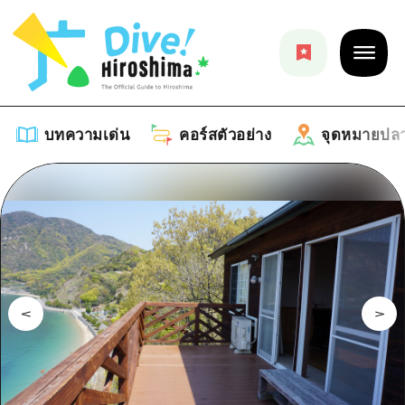
บทความเด่น
คอร์สตัวอย่าง
จุดหมายปล
บทความเด่น
รายการ
คอร์สตัวอย่าง
คำแนะนำ
รายการ
จุดหมายปลายทาง
ศิลปะ
คู่มือ Dive! Hiroshima
รายการ
งานอีเว้นท์ / เทศกาล
อีเว้นท์
ฮิโรชิม่า โมชิ โมชิ ทราเวล
บริเวณรอบเมืองฮิโรชิม่า
อาหารรสเลิศ / สุรา