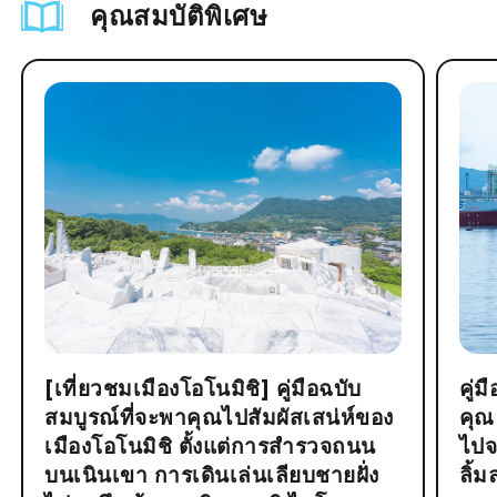
คุณสมบัติพิเศษ
[เที่ยวชมเมืองโอโนมิชิ] คู่มือฉบับ
คู่
สมบูรณ์ที่จะพาคุณไปสัมผัสเสน่ห์ของ
คุณ
เมืองโอโนมิชิ ตั้งแต่การสำรวจถนน
ไปจ
บนเนินเขา การเดินเล่นเลียบชายฝั่ง
ลิ้