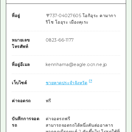
ที่อยู่
〒
737-0402
7605 โอกิอุระ คามากา
ริโช โออุระ เมืองคุเระ
หมายเลข
0823-66-1177
โทรศัพท์
ที่อยู่อีเมล
kennhama@eagle.ocn.ne.jp
เว็บไซต์
ชายหาดประจำจังหวัด
ค่าจอดรถ
ฟรี
บันทึกการจอด
ค่าจอดรถฟรี
รถ
สามารถจอดรถได้หนึ่งคันต่ออาคาร
หากคุณมีรถยนต์ 2 คันขึ้นไป โปรดใช้ที่