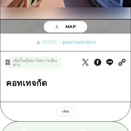
ข้อมูลตามฤดูกาล
บริเวณรอบเมืองฮิโรชิม่า
อากิ
การปั่นจักรยาน
อากิ
บิงโก
ข้อมูลที่เป็นประโยชน์
ช้อปปิ้ง
บิงโก
MAP
บิโฮคุ
กีฬา
รายการ
HOME
บิโฮค
เกโฮคุ
HOME
จุดหมายปลายทาง
สถานบันเทิงยามค่ำคืน
เข้าถึงเข้าถึง
เกโฮค
บริเวณรอบๆ มิยาจิมะ
มรดกโลก
สรุปการจราจรรอง
ข่าว
เพิ่มในบุ๊คมาร์คการเดิน
บริเวณรอบๆ มิยาจิมะ
ทาง
ยามากุจิตะวันออก
ประสบการณ์ / ในการเรียนรู้
ความแออัดของสิ่งอำนวยความสะดวก
ยามากุจิตะวันออก
อีเว้นท์
จังหวัดเอฮิเมะ
มาตรฐาน
คอทเทจกัด
ตั๋วเที่ยวคุ้มค่าตั๋วเที่ยวคุ้มค่า
ชิมาเนะ
ประวัติศาสตร์ / วัฒนธรรม
บริการรับฝากและจัดส่งสัมภาระ
การรักษา
ฮิโรชิมะโอโมะเตะนะชิ
#
ที่พัก
ธรรมชาติ
ฮิโรชิม่า ฟรี Wi-Fi
TRAVELPAL International