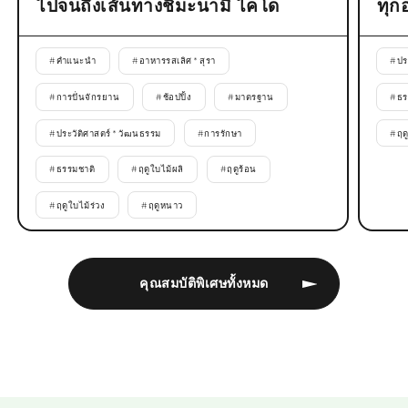
ไปจนถึงเส้นทางชิมะนามิ ไคโด
ทุก
#
คำแนะนำ
#
อาหารรสเลิศ * สุรา
#
ปร
#
การปั่นจักรยาน
#
ช้อปปิ้ง
#
มาตรฐาน
#
ธร
#
ประวัติศาสตร์ * วัฒนธรรม
#
การรักษา
#
ฤด
#
ธรรมชาติ
#
ฤดูใบไม้ผลิ
#
ฤดูร้อน
#
ฤดูใบไม้ร่วง
#
ฤดูหนาว
คุณสมบัติพิเศษทั้งหมด