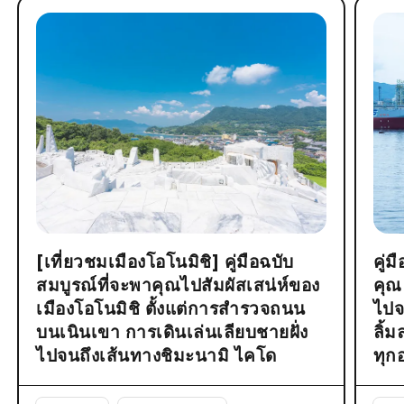
[เที่ยวชมเมืองโอโนมิชิ] คู่มือฉบับ
คู่
สมบูรณ์ที่จะพาคุณไปสัมผัสเสน่ห์ของ
คุณ
เมืองโอโนมิชิ ตั้งแต่การสำรวจถนน
ไปจ
บนเนินเขา การเดินเล่นเลียบชายฝั่ง
ลิ้
ไปจนถึงเส้นทางชิมะนามิ ไคโด
ทุก