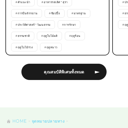
#
คำแนะนำ
#
อาหารรสเลิศ * สุรา
#
ปร
#
การปั่นจักรยาน
#
ช้อปปิ้ง
#
มาตรฐาน
#
ธร
#
ประวัติศาสตร์ * วัฒนธรรม
#
การรักษา
#
ฤด
#
ธรรมชาติ
#
ฤดูใบไม้ผลิ
#
ฤดูร้อน
#
ฤดูใบไม้ร่วง
#
ฤดูหนาว
คุณสมบัติพิเศษทั้งหมด
HOME
จุดหมายปลายทาง