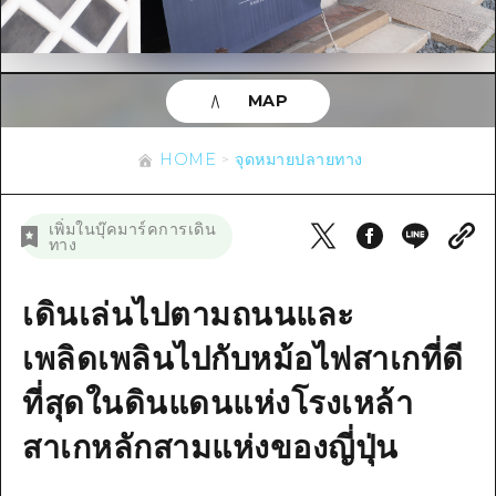
ข้อมูลตามฤดูกาล
บริเวณรอบเมืองฮิโรชิม่า
อากิ
การปั่นจักรยาน
อากิ
บิงโก
ข้อมูลที่เป็นประโยชน์
ช้อปปิ้ง
บิงโก
MAP
บิโฮคุ
กีฬา
รายการ
HOME
บิโฮค
เกโฮคุ
HOME
จุดหมายปลายทาง
สถานบันเทิงยามค่ำคืน
เข้าถึงเข้าถึง
เกโฮค
บริเวณรอบๆ มิยาจิมะ
มรดกโลก
สรุปการจราจรรอง
ข่าว
เพิ่มในบุ๊คมาร์คการเดิน
บริเวณรอบๆ มิยาจิมะ
ทาง
ยามากุจิตะวันออก
ประสบการณ์ / ในการเรียนรู้
ความแออัดของสิ่งอำนวยความสะดวก
ยามากุจิตะวันออก
อีเว้นท์
จังหวัดเอฮิเมะ
มาตรฐาน
เดินเล่นไปตามถนนและ
ตั๋วเที่ยวคุ้มค่าตั๋วเที่ยวคุ้มค่า
ชิมาเนะ
ประวัติศาสตร์ / วัฒนธรรม
เพลิดเพลินไปกับหม้อไฟสาเกที่ดี
บริการรับฝากและจัดส่งสัมภาระ
การรักษา
ที่สุดในดินแดนแห่งโรงเหล้า
ฮิโรชิมะโอโมะเตะนะชิ
ธรรมชาติ
สาเกหลักสามแห่งของญี่ปุ่น
ฮิโรชิม่า ฟรี Wi-Fi
TRAVELPAL International