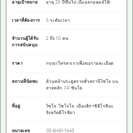
อายุเป้าหมาย
อายุ 20 ปีขึ้นไป (มีแอลกอฮอล์ให้)
เวลาที่ต้องการ
5 ระดับเวลา
จำนวนผู้ได้รับ
2 ถึง 10 คน
การสนับสนุน
ราคา
กรุณาโทรหาเราเพื่อขอรายละเอียด
สถานที่นัดพบ
ด้านหน้าประตูตรวจตั๋วสถานีไซโจ บน
สายหลัก JR ซันโย
ที่อยู่
ไซโจ, ไซโจโจ, เมืองฮิกาชิฮิโรชิมะ,
จังหวัดฮิโรชิม่า
หมายเลข
03-6451-1443