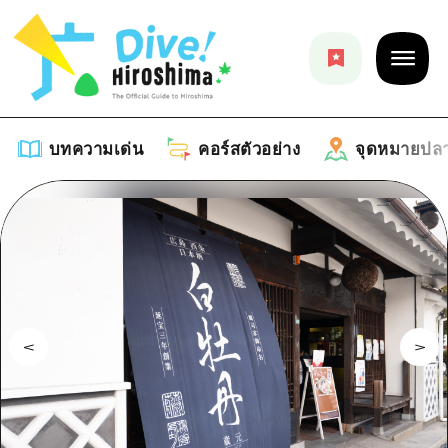
บทความเด่น
คอร์สตัวอย่าง
จุดหมายปล
บทความเด่น
รายการ
คอร์สตัวอย่าง
คำแนะนำ
รายการ
จุดหมายปลายทาง
ศิลปะ
คู่มือ Dive! Hiroshima
รายการ
งานอีเว้นท์ / เทศกาล
อีเว้นท์
ฮิโรชิม่า โมชิ โมชิ ทราเวล
บริเวณรอบเมืองฮิโรชิม่า
อาหารรสเลิศ / สุรา