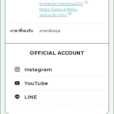
entrance.com/tour/101/
https://www.infinity-
setouchi.com/
ภาษาที่รองรับ
ภาษาอังกฤษ
OFFICIAL ACCOUNT
Instagram
YouTube
LINE