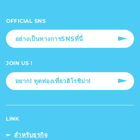
OFFICIAL SNS
อย่างเป็นทางการSNSที่นี่
JOIN US !
อยาก! ทูตท่องเที่ยวฮิโรชิม่า!
LINK
สำหรับธุรกิจ