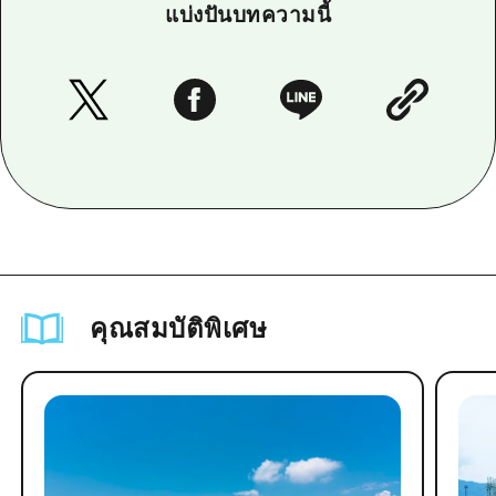
แบ่งปันบทความนี้
คุณสมบัติพิเศษ