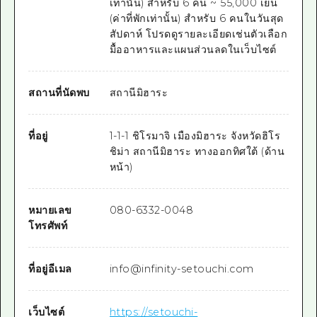
เท่านั้น) สำหรับ 6 คน ~ 55,000 เยน
(ค่าที่พักเท่านั้น) สำหรับ 6 คนในวันสุด
สัปดาห์ โปรดดูรายละเอียดเช่นตัวเลือก
มื้ออาหารและแผนส่วนลดในเว็บไซต์
สถานที่นัดพบ
สถานีมิฮาระ
ที่อยู่
1-1-1 ชิโรมาจิ เมืองมิฮาระ จังหวัดฮิโร
ชิม่า สถานีมิฮาระ ทางออกทิศใต้ (ด้าน
หน้า)
หมายเลข
080-6332-0048
โทรศัพท์
ที่อยู่อีเมล
info@infinity-setouchi.com
เว็บไซต์
https://setouchi-