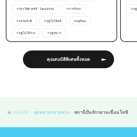
#
ประวัติศาสตร์ * วัฒนธรรม
#
การรักษา
#
ฤด
#
ธรรมชาติ
#
ฤดูใบไม้ผลิ
#
ฤดูร้อน
#
ฤดูใบไม้ร่วง
#
ฤดูหนาว
คุณสมบัติพิเศษทั้งหมด
HOME
จุดหมายปลายทาง
สถานีปั่นจักรยานเขื่อนโทชิ