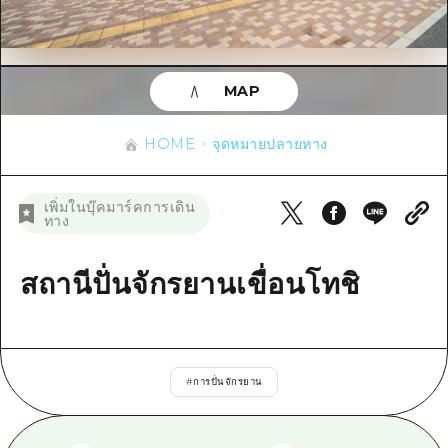
ข้อมูลตามฤดูกาล
บริเวณรอบเมืองฮิโรชิม่า
อากิ
การปั่นจักรยาน
อากิ
บิงโก
ข้อมูลที่เป็นประโยชน์
ช้อปปิ้ง
บิงโก
MAP
บิโฮคุ
กีฬา
รายการ
HOME
บิโฮค
เกโฮคุ
HOME
จุดหมายปลายทาง
สถานบันเทิงยามค่ำคืน
เข้าถึงเข้าถึง
เกโฮค
บริเวณรอบๆ มิยาจิมะ
มรดกโลก
สรุปการจราจรรอง
ข่าว
เพิ่มในบุ๊คมาร์คการเดิน
บริเวณรอบๆ มิยาจิมะ
ทาง
ยามากุจิตะวันออก
ประสบการณ์ / ในการเรียนรู้
ความแออัดของสิ่งอำนวยความสะดวก
ยามากุจิตะวันออก
อีเว้นท์
จังหวัดเอฮิเมะ
มาตรฐาน
สถานีปั่นจักรยานเขื่อนโทชิ
ตั๋วเที่ยวคุ้มค่าตั๋วเที่ยวคุ้มค่า
ชิมาเนะ
ประวัติศาสตร์ / วัฒนธรรม
บริการรับฝากและจัดส่งสัมภาระ
การรักษา
ฮิโรชิมะโอโมะเตะนะชิ
#
การปั่นจักรยาน
ธรรมชาติ
ฮิโรชิม่า ฟรี Wi-Fi
TRAVELPAL International