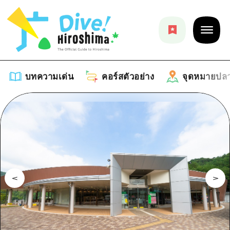
บทความเด่น
คอร์สตัวอย่าง
จุดหมายปล
บทความเด่น
รายการ
คอร์สตัวอย่าง
คำแนะนำ
รายการ
จุดหมายปลายทาง
ศิลปะ
คู่มือ Dive! Hiroshima
รายการ
งานอีเว้นท์ / เทศกาล
อีเว้นท์
ฮิโรชิม่า โมชิ โมชิ ทราเวล
บริเวณรอบเมืองฮิโรชิม่า
อาหารรสเลิศ / สุรา