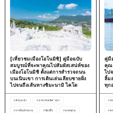
[เที่ยวชมเมืองโอโนมิชิ] คู่มือฉบับ
คู่
สมบูรณ์ที่จะพาคุณไปสัมผัสเสน่ห์ของ
คุณ
เมืองโอโนมิชิ ตั้งแต่การสำรวจถนน
ไปจ
บนเนินเขา การเดินเล่นเลียบชายฝั่ง
ลิ้
ไปจนถึงเส้นทางชิมะนามิ ไคโด
ทุก
#
คำแนะนำ
#
อาหารรสเลิศ * สุรา
#
ปร
#
การปั่นจักรยาน
#
ช้อปปิ้ง
#
มาตรฐาน
#
ธร