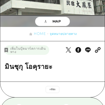
ข้อมูลตามฤดูกาล
บริเวณรอบเมืองฮิโรชิม่า
อากิ
การปั่นจักรยาน
อากิ
บิงโก
ข้อมูลที่เป็นประโยชน์
ช้อปปิ้ง
บิงโก
MAP
บิโฮคุ
กีฬา
รายการ
HOME
บิโฮค
เกโฮคุ
HOME
จุดหมายปลายทาง
สถานบันเทิงยามค่ำคืน
เข้าถึงเข้าถึง
เกโฮค
บริเวณรอบๆ มิยาจิมะ
มรดกโลก
สรุปการจราจรรอง
ข่าว
เพิ่มในบุ๊คมาร์คการเดิน
บริเวณรอบๆ มิยาจิมะ
ทาง
ยามากุจิตะวันออก
ประสบการณ์ / ในการเรียนรู้
ความแออัดของสิ่งอำนวยความสะดวก
ยามากุจิตะวันออก
อีเว้นท์
จังหวัดเอฮิเมะ
มาตรฐาน
มินชุกุ โอคุรายะ
ตั๋วเที่ยวคุ้มค่าตั๋วเที่ยวคุ้มค่า
ชิมาเนะ
ประวัติศาสตร์ / วัฒนธรรม
บริการรับฝากและจัดส่งสัมภาระ
การรักษา
ฮิโรชิมะโอโมะเตะนะชิ
#
ที่พัก
ธรรมชาติ
ฮิโรชิม่า ฟรี Wi-Fi
TRAVELPAL International