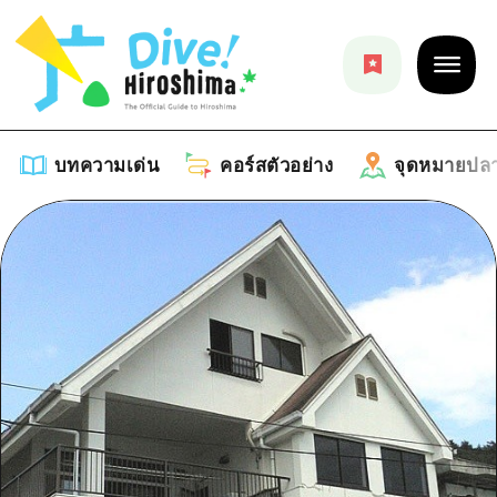
บทความเด่น
คอร์สตัวอย่าง
จุดหมายปล
บทความเด่น
รายการ
คอร์สตัวอย่าง
คำแนะนำ
รายการ
จุดหมายปลายทาง
ศิลปะ
คู่มือ Dive! Hiroshima
รายการ
งานอีเว้นท์ / เทศกาล
อีเว้นท์
ฮิโรชิม่า โมชิ โมชิ ทราเวล
บริเวณรอบเมืองฮิโรชิม่า
อาหารรสเลิศ / สุรา