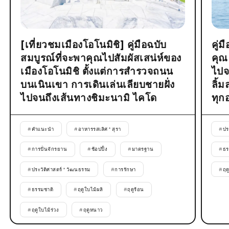
[เที่ยวชมเมืองโอโนมิชิ] คู่มือฉบับ
คู่
สมบูรณ์ที่จะพาคุณไปสัมผัสเสน่ห์ของ
คุณ
เมืองโอโนมิชิ ตั้งแต่การสำรวจถนน
ไปจ
บนเนินเขา การเดินเล่นเลียบชายฝั่ง
ลิ้
ไปจนถึงเส้นทางชิมะนามิ ไคโด
ทุก
#
คำแนะนำ
#
อาหารรสเลิศ * สุรา
#
ปร
#
การปั่นจักรยาน
#
ช้อปปิ้ง
#
มาตรฐาน
#
ธร
#
ประวัติศาสตร์ * วัฒนธรรม
#
การรักษา
#
ฤด
#
ธรรมชาติ
#
ฤดูใบไม้ผลิ
#
ฤดูร้อน
#
ฤดูใบไม้ร่วง
#
ฤดูหนาว