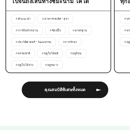
ไปจนถึงเส้นทางชิมะนามิ ไคโด
ทุก
#
คำแนะนำ
#
อาหารรสเลิศ * สุรา
#
ปร
#
การปั่นจักรยาน
#
ช้อปปิ้ง
#
มาตรฐาน
#
ธร
#
ประวัติศาสตร์ * วัฒนธรรม
#
การรักษา
#
ฤด
#
ธรรมชาติ
#
ฤดูใบไม้ผลิ
#
ฤดูร้อน
#
ฤดูใบไม้ร่วง
#
ฤดูหนาว
คุณสมบัติพิเศษทั้งหมด