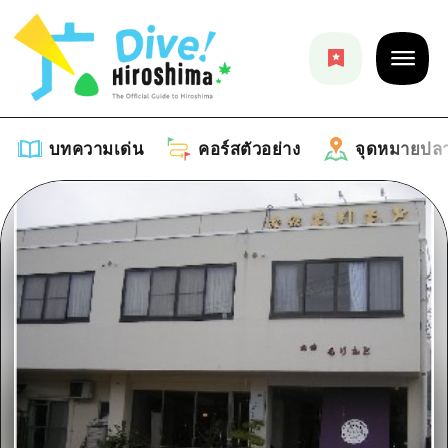
บทความเด่น
คอร์สตัวอย่าง
จุดหมายปล
บทความเด่น
รายการ
คอร์สตัวอย่าง
คำแนะนำ
รายการ
จุดหมายปลายทาง
ศิลปะ
คู่มือ Dive! Hiroshima
รายการ
งานอีเว้นท์ / เทศกาล
อีเว้นท์
ฮิโรชิม่า โมชิ โมชิ ทราเวล
บริเวณรอบเมืองฮิโรชิม่า
อาหารรสเลิศ / สุรา