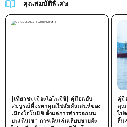
คุณสมบัติพิเศษ
[เที่ยวชมเมืองโอโนมิชิ] คู่มือฉบับ
คู่
สมบูรณ์ที่จะพาคุณไปสัมผัสเสน่ห์ของ
คุณ
เมืองโอโนมิชิ ตั้งแต่การสำรวจถนน
ไปจ
บนเนินเขา การเดินเล่นเลียบชายฝั่ง
ลิ้