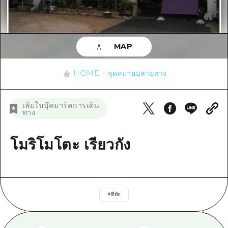
ข้อมูลตามฤดูกาล
บริเวณรอบเมืองฮิโรชิม่า
อากิ
การปั่นจักรยาน
อากิ
บิงโก
ข้อมูลที่เป็นประโยชน์
ช้อปปิ้ง
บิงโก
MAP
บิโฮคุ
กีฬา
รายการ
HOME
บิโฮค
เกโฮคุ
HOME
จุดหมายปลายทาง
สถานบันเทิงยามค่ำคืน
เข้าถึงเข้าถึง
เกโฮค
บริเวณรอบๆ มิยาจิมะ
มรดกโลก
สรุปการจราจรรอง
ข่าว
เพิ่มในบุ๊คมาร์คการเดิน
บริเวณรอบๆ มิยาจิมะ
ทาง
ยามากุจิตะวันออก
ประสบการณ์ / ในการเรียนรู้
ความแออัดของสิ่งอำนวยความสะดวก
ยามากุจิตะวันออก
อีเว้นท์
จังหวัดเอฮิเมะ
มาตรฐาน
โมริโมโตะ เรียวกัง
ตั๋วเที่ยวคุ้มค่าตั๋วเที่ยวคุ้มค่า
ชิมาเนะ
ประวัติศาสตร์ / วัฒนธรรม
บริการรับฝากและจัดส่งสัมภาระ
การรักษา
ฮิโรชิมะโอโมะเตะนะชิ
#
ที่พัก
ธรรมชาติ
ฮิโรชิม่า ฟรี Wi-Fi
TRAVELPAL International