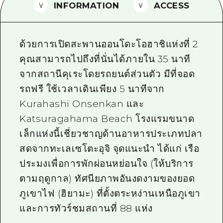
INFORMATION
ACCESS
ไกด์อาสาสมัครไ
วิดีโอฮิโรชิม่า
ด้วยการเปิดสะพานออนโดะโอฮาชิแห่งที่ 2
คำถามที่พบบ่อย
คุณสามารถไปถึงที่นั่นได้ภายใน 35 นาที
จากสถานีคุเระโดยรถยนต์ส่วนตัว มีที่จอด
ดาวน์โหลดรูปภาพ
รถฟรี ใช้เวลาเดินเพียง 5 นาทีจาก
ข้อมูลการขนส่งระหว่างเกิดภัยพิบัติ
Kurahashi Onsenkan และ
Katsuragahama Beach โรงแรมขนาด
เล็กแห่งนี้เชี่ยวชาญด้านอาหารประเภทปลา
สดจากทะเลเซโตะอุจิ จุดแนะนำ ได้แก่ เรือ
ประมงเพื่อการพักผ่อนหย่อนใจ (ให้บริการ
ตามฤดูกาล) ทัศนียภาพอันงดงามของยอด
ภูเขาไฟ (ฮิยามะ) ที่ตั้งตระหง่านเหนือภูเขา
และการทัวร์ชมสถานที่ 88 แห่ง