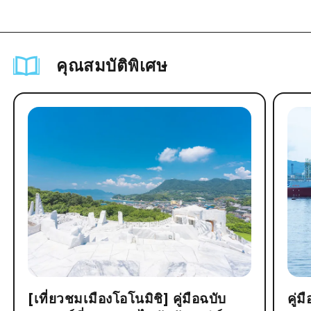
คุณสมบัติพิเศษ
[เที่ยวชมเมืองโอโนมิชิ] คู่มือฉบับ
คู่