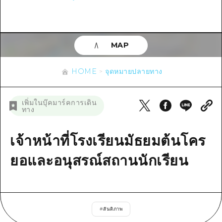
ข้อมูลตามฤดูกาล
บริเวณรอบเมืองฮิโรชิม่า
อากิ
การปั่นจักรยาน
อากิ
บิงโก
ข้อมูลที่เป็นประโยชน์
ช้อปปิ้ง
บิงโก
MAP
บิโฮคุ
กีฬา
รายการ
HOME
บิโฮค
เกโฮคุ
HOME
จุดหมายปลายทาง
สถานบันเทิงยามค่ำคืน
เข้าถึงเข้าถึง
เกโฮค
บริเวณรอบๆ มิยาจิมะ
มรดกโลก
สรุปการจราจรรอง
ข่าว
เพิ่มในบุ๊คมาร์คการเดิน
บริเวณรอบๆ มิยาจิมะ
ทาง
ยามากุจิตะวันออก
ประสบการณ์ / ในการเรียนรู้
ความแออัดของสิ่งอำนวยความสะดวก
ยามากุจิตะวันออก
อีเว้นท์
จังหวัดเอฮิเมะ
มาตรฐาน
เจ้าหน้าที่โรงเรียนมัธยมต้นโคร
ตั๋วเที่ยวคุ้มค่าตั๋วเที่ยวคุ้มค่า
ชิมาเนะ
ประวัติศาสตร์ / วัฒนธรรม
ยอและอนุสรณ์สถานนักเรียน
บริการรับฝากและจัดส่งสัมภาระ
การรักษา
ฮิโรชิมะโอโมะเตะนะชิ
ธรรมชาติ
ฮิโรชิม่า ฟรี Wi-Fi
#
สันติภาพ
TRAVELPAL International