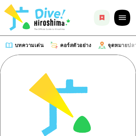
บทความเด่น
คอร์สตัวอย่าง
จุดหมายปล
บทความเด่น
รายการ
คอร์สตัวอย่าง
คำแนะนำ
รายการ
จุดหมายปลายทาง
ศิลปะ
คู่มือ Dive! Hiroshima
รายการ
งานอีเว้นท์ / เทศกาล
อีเว้นท์
ฮิโรชิม่า โมชิ โมชิ ทราเวล
บริเวณรอบเมืองฮิโรชิม่า
อาหารรสเลิศ / สุรา