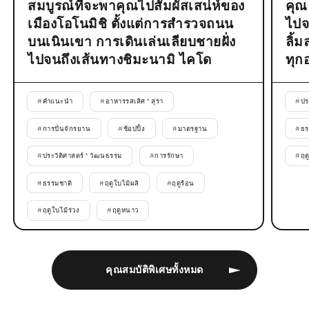
สมบูรณ์ที่จะพาคุณไปสัมผัสเสน่ห์ของ
คุณ
เมืองโอโนมิชิ ตั้งแต่การสำรวจถนน
ไปจ
บนเนินเขา การเดินเล่นเลียบชายฝั่ง
ลิ้
ไปจนถึงเส้นทางชิมะนามิ ไคโด
ทุก
#
คำแนะนำ
#
อาหารรสเลิศ * สุรา
#
ปร
#
การปั่นจักรยาน
#
ช้อปปิ้ง
#
มาตรฐาน
#
ธร
#
ประวัติศาสตร์ * วัฒนธรรม
#
การรักษา
#
ฤด
#
ธรรมชาติ
#
ฤดูใบไม้ผลิ
#
ฤดูร้อน
#
ฤดูใบไม้ร่วง
#
ฤดูหนาว
คุณสมบัติพิเศษทั้งหมด