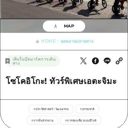
ข้อมูลตามฤดูกาล
บริเวณรอบเมืองฮิโรชิม่า
อากิ
การปั่นจักรยาน
อากิ
บิงโก
ข้อมูลที่เป็นประโยชน์
ช้อปปิ้ง
บิงโก
MAP
บิโฮคุ
กีฬา
รายการ
HOME
บิโฮค
เกโฮคุ
HOME
จุดหมายปลายทาง
สถานบันเทิงยามค่ำคืน
เข้าถึงเข้าถึง
เกโฮค
บริเวณรอบๆ มิยาจิมะ
มรดกโลก
สรุปการจราจรรอง
ข่าว
เพิ่มในบุ๊คมาร์คการเดิน
บริเวณรอบๆ มิยาจิมะ
ทาง
ยามากุจิตะวันออก
ประสบการณ์ / ในการเรียนรู้
ความแออัดของสิ่งอำนวยความสะดวก
ยามากุจิตะวันออก
อีเว้นท์
จังหวัดเอฮิเมะ
มาตรฐาน
โซโคอิโกะ! ทัวร์พิเศษเอตะจิมะ
ตั๋วเที่ยวคุ้มค่าตั๋วเที่ยวคุ้มค่า
ชิมาเนะ
ประวัติศาสตร์ / วัฒนธรรม
บริการรับฝากและจัดส่งสัมภาระ
การรักษา
ฮิโรชิมะโอโมะเตะนะชิ
#
ประวัติศาสตร์ / วัฒนธรรม
#
ธรรมชาติ
ธรรมชาติ
ฮิโรชิม่า ฟรี Wi-Fi
#
การปั่นจักรยาน
#
การท่องเที่ยวแบบมีไกด์
TRAVELPAL International