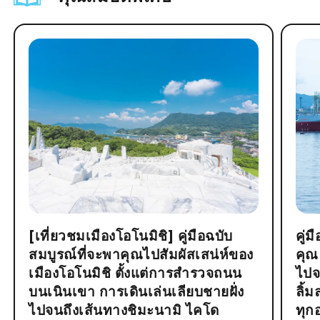
[เที่ยวชมเมืองโอโนมิชิ] คู่มือฉบับ
คู่
สมบูรณ์ที่จะพาคุณไปสัมผัสเสน่ห์ของ
คุณ
เมืองโอโนมิชิ ตั้งแต่การสำรวจถนน
ไปจ
บนเนินเขา การเดินเล่นเลียบชายฝั่ง
ลิ้
ไปจนถึงเส้นทางชิมะนามิ ไคโด
ทุก