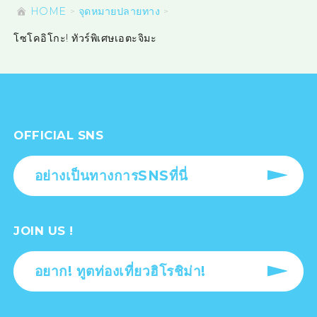
HOME
จุดหมายปลายทาง
โซโคอิโกะ! ทัวร์พิเศษเอตะจิมะ
OFFICIAL SNS
อย่างเป็นทางการSNSที่นี่
JOIN US !
อยาก! ทูตท่องเที่ยวฮิโรชิม่า!