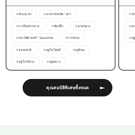
#
คำแนะนำ
#
อาหารรสเลิศ * สุรา
#
ปร
#
การปั่นจักรยาน
#
ช้อปปิ้ง
#
มาตรฐาน
#
ธร
#
ประวัติศาสตร์ * วัฒนธรรม
#
การรักษา
#
ฤด
#
ธรรมชาติ
#
ฤดูใบไม้ผลิ
#
ฤดูร้อน
#
ฤดูใบไม้ร่วง
#
ฤดูหนาว
คุณสมบัติพิเศษทั้งหมด