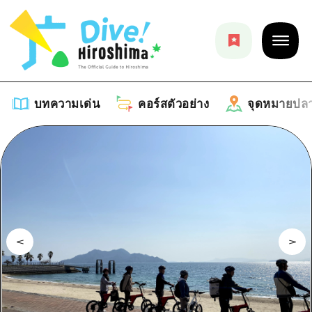
บทความเด่น
คอร์สตัวอย่าง
จุดหมายปล
บทความเด่น
รายการ
คอร์สตัวอย่าง
คำแนะนำ
รายการ
จุดหมายปลายทาง
ศิลปะ
คู่มือ Dive! Hiroshima
รายการ
งานอีเว้นท์ / เทศกาล
อีเว้นท์
ฮิโรชิม่า โมชิ โมชิ ทราเวล
บริเวณรอบเมืองฮิโรชิม่า
อาหารรสเลิศ / สุรา