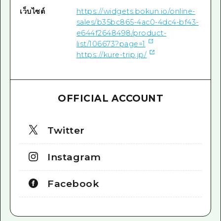
เว็บไซต์
https://widgets.bokun.io/online-
sales/b35bc865-4ac0-4dc4-bf43-
e644f2648498/product-
list/106673?page=1
https://kure-trip.jp/
OFFICIAL ACCOUNT
Twitter
Instagram
Facebook