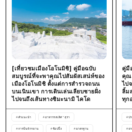
[เที่ยวชมเมืองโอโนมิชิ] คู่มือฉบับ
คู่
สมบูรณ์ที่จะพาคุณไปสัมผัสเสน่ห์ของ
คุณ
เมืองโอโนมิชิ ตั้งแต่การสำรวจถนน
ไปจ
บนเนินเขา การเดินเล่นเลียบชายฝั่ง
ลิ้
ไปจนถึงเส้นทางชิมะนามิ ไคโด
ทุก
#
คำแนะนำ
#
อาหารรสเลิศ * สุรา
#
ปร
#
การปั่นจักรยาน
#
ช้อปปิ้ง
#
มาตรฐาน
#
ธร