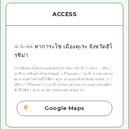
ACCESS
4-4-44 ทาการะโช เมืองคุเระ จังหวัดฮิโ
รชิม่า
การเดินทางโดยระบบขนส่งสาธารณะ: สถานี JR คุเระ → เดิน 5
นาที การเดินทางโดยรถยนต์: 2 กิโลเมตร (7 นาที) จากทางด่วน
คุเระ บนทางด่วนฮิโรชิม่า-คุเระ ผ่านถนนจังหวัดหมายเลข 242
หรือ 6.7 กิโลเมตร (15 นาที) จากทางด่วนอากะ บนทางด่วนฮิกา
ชิ-ฮิโรชิม่า-คุเระ ผ่านทางหลวงหมายเลข 185
Google Maps