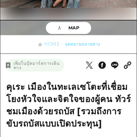
ข้อมูลตามฤดูกาล
บริเวณรอบเมืองฮิโรชิม่า
อากิ
การปั่นจักรยาน
อากิ
บิงโก
ข้อมูลที่เป็นประโยชน์
ช้อปปิ้ง
บิงโก
MAP
บิโฮคุ
กีฬา
รายการ
HOME
บิโฮค
เกโฮคุ
HOME
จุดหมายปลายทาง
สถานบันเทิงยามค่ำคืน
เข้าถึงเข้าถึง
เกโฮค
บริเวณรอบๆ มิยาจิมะ
มรดกโลก
สรุปการจราจรรอง
ข่าว
เพิ่มในบุ๊คมาร์คการเดิน
บริเวณรอบๆ มิยาจิมะ
ทาง
ยามากุจิตะวันออก
ประสบการณ์ / ในการเรียนรู้
ความแออัดของสิ่งอำนวยความสะดวก
ยามากุจิตะวันออก
อีเว้นท์
จังหวัดเอฮิเมะ
มาตรฐาน
คุเระ เมืองในทะเลเซโตะที่เชื่อม
ตั๋วเที่ยวคุ้มค่าตั๋วเที่ยวคุ้มค่า
ชิมาเนะ
ประวัติศาสตร์ / วัฒนธรรม
โยงหัวใจและจิตใจของผู้คน ทัวร์
บริการรับฝากและจัดส่งสัมภาระ
การรักษา
ชมเมืองด้วยรถบัส [รวมถึงการ
ฮิโรชิมะโอโมะเตะนะชิ
ธรรมชาติ
ขับรถบัสแบบเปิดประทุน]
ฮิโรชิม่า ฟรี Wi-Fi
TRAVELPAL International