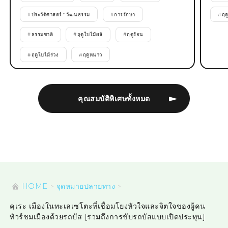
#
ประวัติศาสตร์ * วัฒนธรรม
#
การรักษา
#
ฤด
#
ธรรมชาติ
#
ฤดูใบไม้ผลิ
#
ฤดูร้อน
#
ฤดูใบไม้ร่วง
#
ฤดูหนาว
คุณสมบัติพิเศษทั้งหมด
HOME
จุดหมายปลายทาง
คุเระ เมืองในทะเลเซโตะที่เชื่อมโยงหัวใจและจิตใจของผู้คน
ทัวร์ชมเมืองด้วยรถบัส [รวมถึงการขับรถบัสแบบเปิดประทุน]