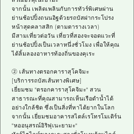
จากนั้น เพลิดเพลินกับการทัวร์พิเศษผ่าน
ย่านช้อปปิ้งถนนอิฐด้วยรถบัสฝากระโปรง
หน้าสุดคลาสสิก (ตามตารางเวลา)
มีสามเที่ยวต่อวัน เที่ยวที่สองจะจอดแวะที่
ย่านช้อปปิ้งเป็นเวลาหนึ่งชั่วโมง เพื่อให้คุณ
ได้ลิ้มลองอาหารท้องถิ่นของคุเระ
② เส้นทางตรอกคาราสุโคจิมะ
[บริการรถบัสเส้นทางพิเศษ]
เยี่ยมชม "ตรอกคาราสุโคจิมะ" สวน
สาธารณะที่คุณสามารถเห็นเรือดำน้ำได้
อย่างใกล้ชิด ซึ่งเป็นสิ่งที่หาได้ยากในโลก
จากนั้น เยี่ยมชมอาคารสไตล์เรโทรโมเดิร์น
"หออนุสรณ์อิริฟุเนะยามะ"