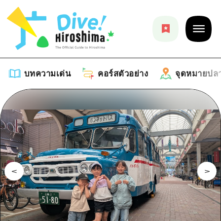
บทความเด่น
คอร์สตัวอย่าง
จุดหมายปล
บทความเด่น
รายการ
คอร์สตัวอย่าง
คำแนะนำ
รายการ
จุดหมายปลายทาง
ศิลปะ
คู่มือ Dive! Hiroshima
รายการ
งานอีเว้นท์ / เทศกาล
อีเว้นท์
ฮิโรชิม่า โมชิ โมชิ ทราเวล
บริเวณรอบเมืองฮิโรชิม่า
อาหารรสเลิศ / สุรา