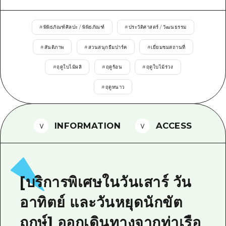
ไกด์อาสาสมัครไ
#
พิพิธภัณฑ์ศิลปะ / พิพิธภัณฑ์
#
ประวัติศาสตร์ / วัฒนธรรม
วิดีโอฮิโรชิม่า
#
สันติภาพ
#
สวนสนุกธีมปาร์ค
#
เยี่ยมชมสถานที่
คำถามที่พบบ่อย
#
ฤดูใบไม้ผลิ
#
ฤดูร้อน
#
ฤดูใบไม้ร่วง
ดาวน์โหลดรูปภาพ
#
ฤดูหนาว
ข้อมูลการขนส่งระหว่างเกิดภัยพิบัติ
INFORMATION
ACCESS
[บริการพิเศษในวันเสาร์ วัน
อาทิตย์ และวันหยุดนักขัต
ฤกษ์] ออกเดินทางจากท่าเรือ