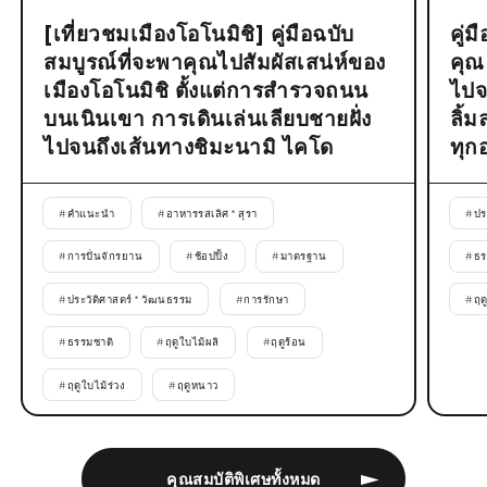
[เที่ยวชมเมืองโอโนมิชิ] คู่มือฉบับ
คู่
สมบูรณ์ที่จะพาคุณไปสัมผัสเสน่ห์ของ
คุณ
เมืองโอโนมิชิ ตั้งแต่การสำรวจถนน
ไปจ
บนเนินเขา การเดินเล่นเลียบชายฝั่ง
ลิ้
ไปจนถึงเส้นทางชิมะนามิ ไคโด
ทุก
#
คำแนะนำ
#
อาหารรสเลิศ * สุรา
#
ปร
#
การปั่นจักรยาน
#
ช้อปปิ้ง
#
มาตรฐาน
#
ธร
#
ประวัติศาสตร์ * วัฒนธรรม
#
การรักษา
#
ฤด
#
ธรรมชาติ
#
ฤดูใบไม้ผลิ
#
ฤดูร้อน
#
ฤดูใบไม้ร่วง
#
ฤดูหนาว
คุณสมบัติพิเศษทั้งหมด