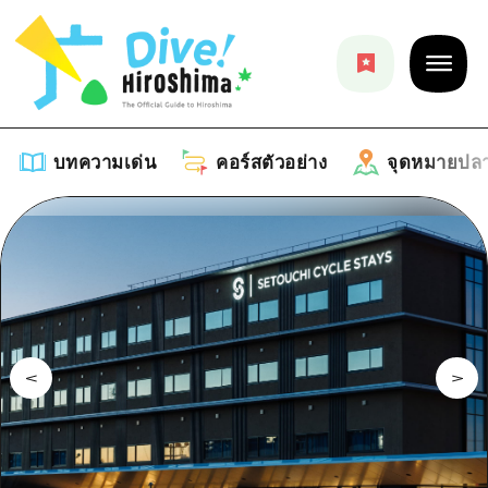
บทความเด่น
คอร์สตัวอย่าง
จุดหมายปล
บทความเด่น
รายการ
คอร์สตัวอย่าง
คำแนะนำ
รายการ
จุดหมายปลายทาง
ศิลปะ
คู่มือ Dive! Hiroshima
รายการ
งานอีเว้นท์ / เทศกาล
อีเว้นท์
ฮิโรชิม่า โมชิ โมชิ ทราเวล
บริเวณรอบเมืองฮิโรชิม่า
อาหารรสเลิศ / สุรา