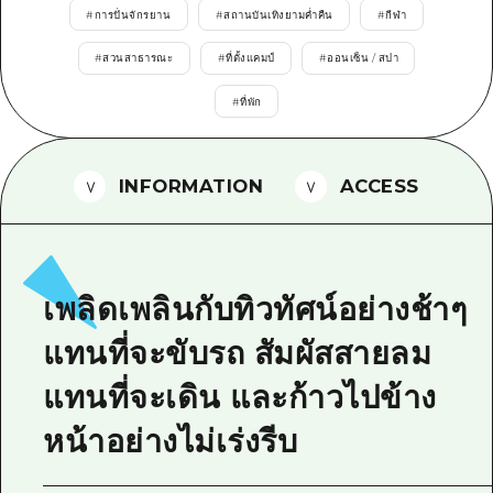
#
การปั่นจักรยาน
#
สถานบันเทิงยามค่ำคืน
#
กีฬา
ไกด์อาสาสมัครไ
#
สวนสาธารณะ
#
ที่ตั้งแคมป์
#
ออนเซ็น / สปา
วิดีโอฮิโรชิม่า
#
ที่พัก
คำถามที่พบบ่อย
ดาวน์โหลดรูปภาพ
INFORMATION
ACCESS
ข้อมูลการขนส่งระหว่างเกิดภัยพิบัติ
เพลิดเพลินกับทิวทัศน์อย่างช้าๆ
แทนที่จะขับรถ สัมผัสสายลม
แทนที่จะเดิน และก้าวไปข้าง
หน้าอย่างไม่เร่งรีบ