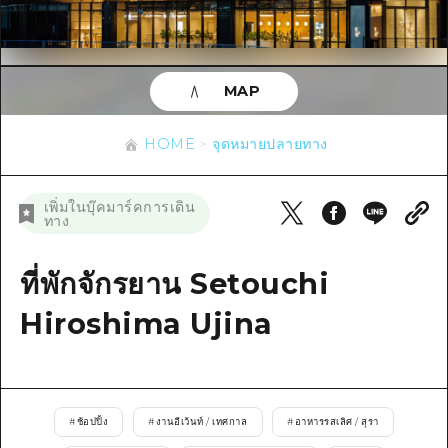
ข้อมูลตามฤดูกาล
บริเวณรอบเมืองฮิโรชิม่า
อากิ
การปั่นจักรยาน
อากิ
บิงโก
ข้อมูลที่เป็นประโยชน์
ช้อปปิ้ง
บิงโก
MAP
บิโฮคุ
กีฬา
รายการ
HOME
บิโฮค
เกโฮคุ
HOME
จุดหมายปลายทาง
สถานบันเทิงยามค่ำคืน
เข้าถึงเข้าถึง
เกโฮค
บริเวณรอบๆ มิยาจิมะ
มรดกโลก
สรุปการจราจรรอง
ข่าว
เพิ่มในบุ๊คมาร์คการเดิน
บริเวณรอบๆ มิยาจิมะ
ทาง
ยามากุจิตะวันออก
ประสบการณ์ / ในการเรียนรู้
ความแออัดของสิ่งอำนวยความสะดวก
ยามากุจิตะวันออก
อีเว้นท์
จังหวัดเอฮิเมะ
มาตรฐาน
ที่พักจักรยาน Setouchi
ตั๋วเที่ยวคุ้มค่าตั๋วเที่ยวคุ้มค่า
ชิมาเนะ
ประวัติศาสตร์ / วัฒนธรรม
Hiroshima Ujina
บริการรับฝากและจัดส่งสัมภาระ
การรักษา
ฮิโรชิมะโอโมะเตะนะชิ
ธรรมชาติ
ฮิโรชิม่า ฟรี Wi-Fi
#
ช้อปปิ้ง
#
งานอีเว้นท์ / เทศกาล
#
อาหารรสเลิศ / สุรา
TRAVELPAL International