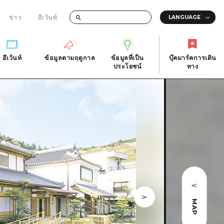
ข่าว
อีเว้นท์
อีเว้นท์
ข้อมูลตามฤดูกาล
ข้อมูลที่เป็น
บุ๊คมาร์คการเดิน
ัติ
อีเว้นท์
ข้อมูลตามฤดูกาล
ประโยชน์
ทาง
ข้อมูลที่เป็น
บุ๊คมาร์คการเดิน
ประโยชน์
ทาง
ิ
คำถามที่พบบ่อย
ดาวน์โหลดรูปภาพ
national
ข้อมูลการขนส่งระหว่างเกิดภัยพิบัติ
MAP