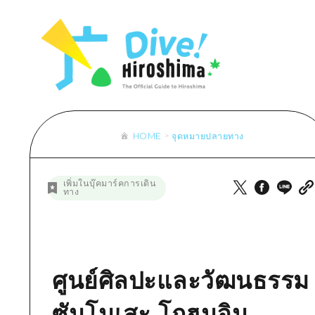
รายการ
การปั่นจักรยาน
รายการ
ประสบ
รายการ
คำแนะนำ
ช้อปปิ้ง
คู่มือ Dive! Hiroshima
มาตร
เข้าถึงเข้าถึง
ศิลปะ
กีฬา
ฮิโรชิม่า โมชิ โมชิ ทราเวล
ประวั
สรุปการจราจรรอง
งานอีเว้นท์ / เทศกาล
สถานบันเทิงยามค่ำคืน
การร
ความแออัดของสิ่งอำนวยความสะดวก
อาหารรสเลิศ / สุรา
มรดกโลก
ธรรม
ตั๋วเที่ยวคุ้มค่าตั๋วเที่ยวคุ้มค่า
HOME
จุดหมายปลายทาง
บริการรับฝากและจัดส่งสัมภาระ
รายการ
คำแนะนำ
เพิ่มในบุ๊คมาร์คการเดิน
ทาง
ศิลปะ
งานอีเว้นท์ / เทศกาล
อาหารรสเลิศ / สุรา
ศูนย์ศิลปะและวัฒนธรรม
ซันโนเสะ โกฮนจิน