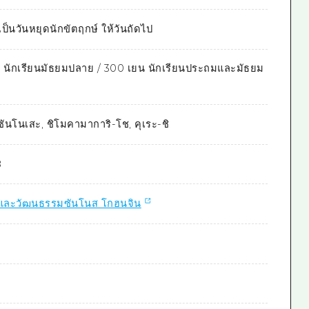
เป็นวันหยุดนักขัตฤกษ์ ให้วันถัดไป
ยน นักเรียนมัธยมปลาย / 300 เยน นักเรียนประถมและมัธยม
 ซันโนเสะ, ชิโมคามาการิ-โช, คุเระ-ชิ
8
ปะและวัฒนธรรมซันโนส โกฮนจิน