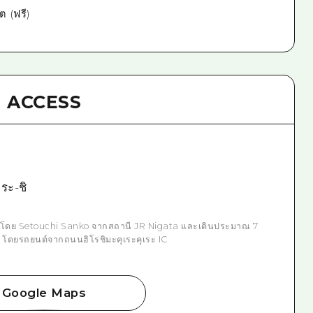
ต (ฟรี)
ACCESS
เระ-ชิ
การโดย Setouchi Sanko จากสถานี JR Nigata และเดินประมาณ 7
โดยรถยนต์จากถนนฮิโรชิมะคุเระคุเระ IC
Google Maps