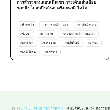
การสำรวจถนนบนเนินเขา การเดินเล่นเลียบ
ชายฝั่ง ไปจนถึงเส้นทางชิมะนามิ ไคโด
#
คำแนะนำ
#
อาหารรสเลิศ * สุรา
#
การปั่นจักรยาน
#
ช้อปปิ้ง
#
มาตรฐาน
#
ประวัติศาสตร์ * วัฒนธรรม
#
การรักษา
#
ธรรมชาติ
#
ฤดูใบไม้ผลิ
#
ฤดูร้อน
#
ฤดูใบไม้ร่วง
#
ฤดูหนาว
HOME
จุดหมายปลายทาง
ศูนย์ศิลปะและวัฒนธรรมซ