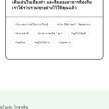
เดินเล่นในเมืองท่า และลิ้มลองอาหารท้องถิ่น
เราได้รวบรวมทุกอย่างไว้ให้คุณแล้ว
#
ประสบการณ์ในการเรียนรู้
#
ประวัติศาสตร์ * วัฒนธรรม
#
ธรรมชาติ
#
อาหารรสเลิศ * สุรา
#
ฤดูใบไม้ผลิ
#
ฤดูร้อน
#
ฤดูใบไม้ร่วง
#
ฤดูหนาว
ันโนเสะ โกฮนจิน