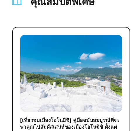
คุณสมบัติพิเศษ
[เที่ยวชมเมืองโอโนมิชิ] คู่มือฉบับสมบูรณ์ที่จะ
พาคุณไปสัมผัสเสน่ห์ของเมืองโอโนมิชิ ตั้งแต่