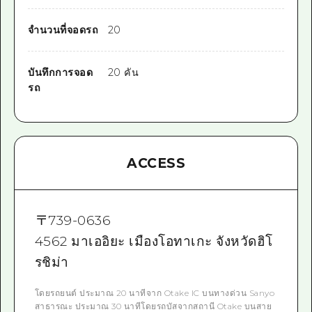
จำนวนที่จอดรถ
20
บันทึกการจอด
20 คัน
รถ
ACCESS
〒
739-0636
4562 มาเออิยะ เมืองโอทาเกะ จังหวัดฮิโ
รชิม่า
โดยรถยนต์ ประมาณ 20 นาทีจาก Otake IC บนทางด่วน Sanyo
สาธารณะ ประมาณ 30 นาทีโดยรถบัสจากสถานี Otake บนสาย