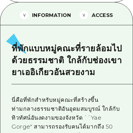
ไกด์อาสาสมัครไ
INFORMATION
ACCESS
วิดีโอฮิโรชิม่า
คำถามที่พบบ่อย
ดาวน์โหลดรูปภาพ
ที่พักแบบหมู่คณะที่รายล้อมไป
ข้อมูลการขนส่งระหว่างเกิดภัยพิบัติ
ด้วยธรรมชาติ ใกล้กับช่องเขา
ยาเออิเกียวอันสวยงาม
นี่คือที่พักสำหรับหมู่คณะที่สร้างขึ้น
ท่ามกลางธรรมชาติอันอุดมสมบูรณ์ ใกล้กับ
ทิวทัศน์อันงดงามของจังหวัด ``Yae
Gorge'' สามารถรองรับคนได้มากถึง 50