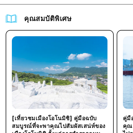
คุณสมบัติพิเศษ
[เที่ยวชมเมืองโอโนมิชิ] คู่มือฉบับ
คู่
สมบูรณ์ที่จะพาคุณไปสัมผัสเสน่ห์ของ
คุณ