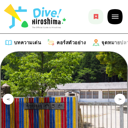
บทความเด่น
คอร์สตัวอย่าง
จุดหมายปล
บทความเด่น
รายการ
คอร์สตัวอย่าง
คำแนะนำ
รายการ
จุดหมายปลายทาง
ศิลปะ
คู่มือ Dive! Hiroshima
รายการ
งานอีเว้นท์ / เทศกาล
อีเว้นท์
ฮิโรชิม่า โมชิ โมชิ ทราเวล
บริเวณรอบเมืองฮิโรชิม่า
อาหารรสเลิศ / สุรา