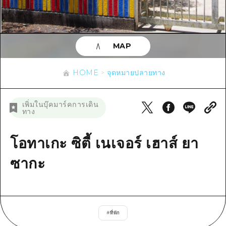
ข้อมูลตามฤดูกาล
บริเวณรอบเมืองฮิโรชิม่า
อากิ
การปั่นจักรยาน
อากิ
บิงโก
ข้อมูลที่เป็นประโยชน์
ช้อปปิ้ง
บิงโก
MAP
บิโฮคุ
กีฬา
รายการ
HOME
บิโฮค
เกโฮคุ
HOME
จุดหมายปลายทาง
สถานบันเทิงยามค่ำคืน
เข้าถึงเข้าถึง
เกโฮค
บริเวณรอบๆ มิยาจิมะ
มรดกโลก
สรุปการจราจรรอง
ข่าว
เพิ่มในบุ๊คมาร์คการเดิน
บริเวณรอบๆ มิยาจิมะ
ทาง
ยามากุจิตะวันออก
ประสบการณ์ / ในการเรียนรู้
ความแออัดของสิ่งอำนวยความสะดวก
ยามากุจิตะวันออก
อีเว้นท์
จังหวัดเอฮิเมะ
มาตรฐาน
โอทาเกะ ซิตี้ เนเจอร์ เฮาส์ ยา
ตั๋วเที่ยวคุ้มค่าตั๋วเที่ยวคุ้มค่า
ชิมาเนะ
ประวัติศาสตร์ / วัฒนธรรม
ซากะ
บริการรับฝากและจัดส่งสัมภาระ
การรักษา
ฮิโรชิมะโอโมะเตะนะชิ
ธรรมชาติ
ฮิโรชิม่า ฟรี Wi-Fi
#
ที่พัก
TRAVELPAL International