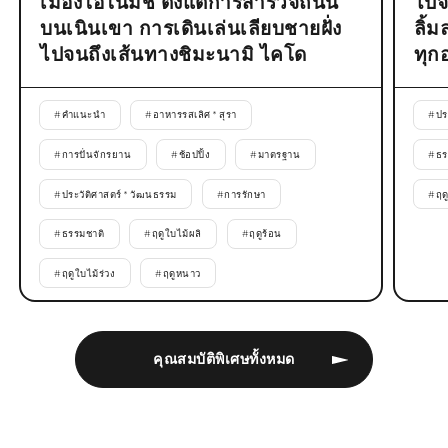
เมืองโอโนมิชิ ตั้งแต่การสำรวจถนน
ไปจ
บนเนินเขา การเดินเล่นเลียบชายฝั่ง
ลิ้
ไปจนถึงเส้นทางชิมะนามิ ไคโด
ทุก
#
คำแนะนำ
#
อาหารรสเลิศ * สุรา
#
ปร
#
การปั่นจักรยาน
#
ช้อปปิ้ง
#
มาตรฐาน
#
ธร
#
ประวัติศาสตร์ * วัฒนธรรม
#
การรักษา
#
ฤด
#
ธรรมชาติ
#
ฤดูใบไม้ผลิ
#
ฤดูร้อน
#
ฤดูใบไม้ร่วง
#
ฤดูหนาว
คุณสมบัติพิเศษทั้งหมด