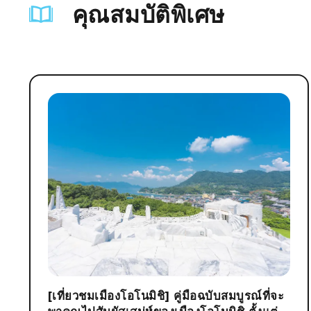
คุณสมบัติพิเศษ
[เที่ยวชมเมืองโอโนมิชิ] คู่มือฉบับสมบูรณ์ที่จะ