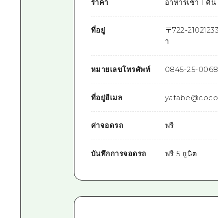
ราคา
อาหารเช้า 1 คืน
ที่อยู่
〒
722-2102
123
า
หมายเลขโทรศัพท์
0845-25-006
ที่อยู่อีเมล
yatabe@cocoa.
ค่าจอดรถ
ฟรี
บันทึกการจอดรถ
ฟรี 5 ยูนิต