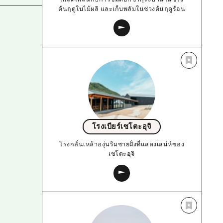
ต้นฤดูใบไม้ผลิ และเก็บพลัมในช่วงต้นฤดูร้อน
โรงเบียร์เซโตะอุจิ
โรงกลั่นเหล้าองุ่นริมชายฝั่งที่แสดงเสน่ห์ของ
เซโตะอุจิ