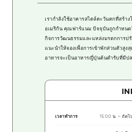
เรากำลังใช้อาคารสไตล์ตะวันตกที่สร้างโ
อเมริกัน คุณฟาร์แนม ปัจจุบันถูกกำหนด
กิจการวัฒนธรรมและแหล่งมรดกการปรับปร
แนะนำให้จองเพื่อการเข้าพักส่วนตัวสูงส
อาหารจะเป็นอาหารญี่ปุ่นต้นตำรับที่ม
I
เวลาทำการ
15:00 น. ~ ถัดไ