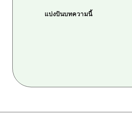
แบ่งปันบทความนี้