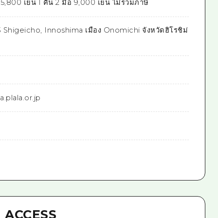
 5,800 เยน 1 คืน 2 มื้อ 9,000 เยน ไม่รวมภาษี
3 Shigeicho, Innoshima เมือง Onomichi จังหวัดฮิโรชิม่
8
plala.or.jp
ACCESS