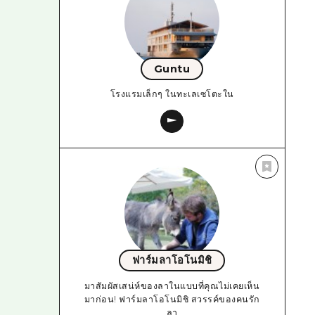
Guntu
โรงแรมเล็กๆ ในทะเลเซโตะใน
ฟาร์มลาโอโนมิชิ
มาสัมผัสเสน่ห์ของลาในแบบที่คุณไม่เคยเห็น
มาก่อน! ฟาร์มลาโอโนมิชิ สวรรค์ของคนรัก
ลา