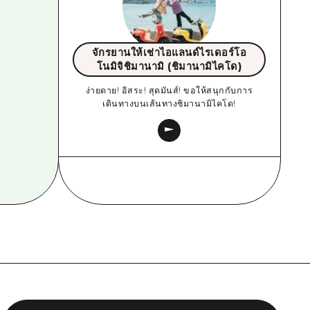
จักรยานให้เช่าไอแลนด์ไรเดอร์โอ
โนมิจิชิมานามิ (ชิมานามิไคโด)
ง่ายดาย! อิสระ! สุดมันส์! ขอให้สนุกกับการ
เดินทางบนเส้นทางชิมานามิไคโด!