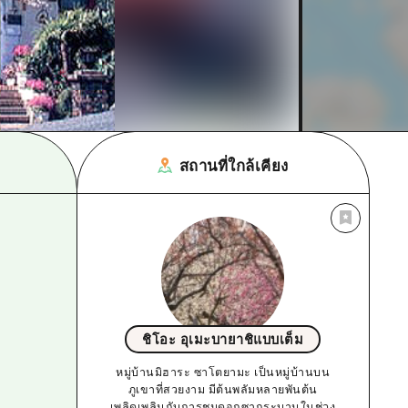
สถานที่ใกล้เคียง
ชิโอะ อุเมะบายาชิแบบเต็ม
หมู่บ้านมิฮาระ ซาโตยามะ เป็นหมู่บ้านบน
ภูเขาที่สวยงาม มีต้นพลัมหลายพันต้น
เพลิดเพลินกับการชมดอกซากุระบานในช่วง