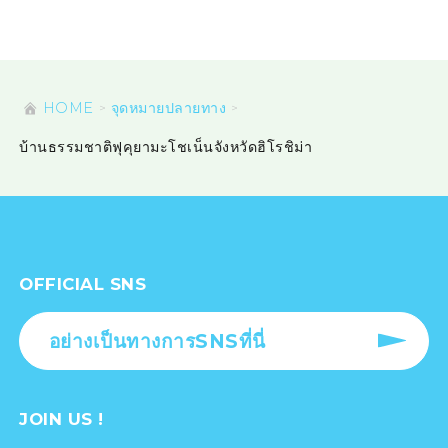
HOME
จุดหมายปลายทาง
บ้านธรรมชาติฟุคุยามะโชเน็นจังหวัดฮิโรชิม่า
OFFICIAL SNS
อย่างเป็นทางการSNSที่นี่
JOIN US !