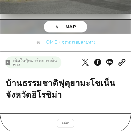
ข้อมูลตามฤดูกาล
บริเวณรอบเมืองฮิโรชิม่า
อากิ
การปั่นจักรยาน
อากิ
บิงโก
ข้อมูลที่เป็นประโยชน์
ช้อปปิ้ง
บิงโก
MAP
บิโฮคุ
กีฬา
รายการ
HOME
บิโฮค
เกโฮคุ
HOME
จุดหมายปลายทาง
สถานบันเทิงยามค่ำคืน
เข้าถึงเข้าถึง
เกโฮค
บริเวณรอบๆ มิยาจิมะ
มรดกโลก
สรุปการจราจรรอง
ข่าว
เพิ่มในบุ๊คมาร์คการเดิน
บริเวณรอบๆ มิยาจิมะ
ทาง
ยามากุจิตะวันออก
ประสบการณ์ / ในการเรียนรู้
ความแออัดของสิ่งอำนวยความสะดวก
ยามากุจิตะวันออก
อีเว้นท์
จังหวัดเอฮิเมะ
มาตรฐาน
บ้านธรรมชาติฟุคุยามะโชเน็น
ตั๋วเที่ยวคุ้มค่าตั๋วเที่ยวคุ้มค่า
ชิมาเนะ
ประวัติศาสตร์ / วัฒนธรรม
จังหวัดฮิโรชิม่า
บริการรับฝากและจัดส่งสัมภาระ
การรักษา
ฮิโรชิมะโอโมะเตะนะชิ
ธรรมชาติ
ฮิโรชิม่า ฟรี Wi-Fi
#
ที่พัก
TRAVELPAL International