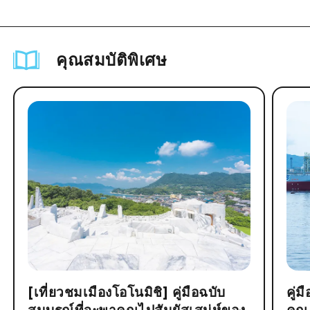
คุณสมบัติพิเศษ
[เที่ยวชมเมืองโอโนมิชิ] คู่มือฉบับ
คู่