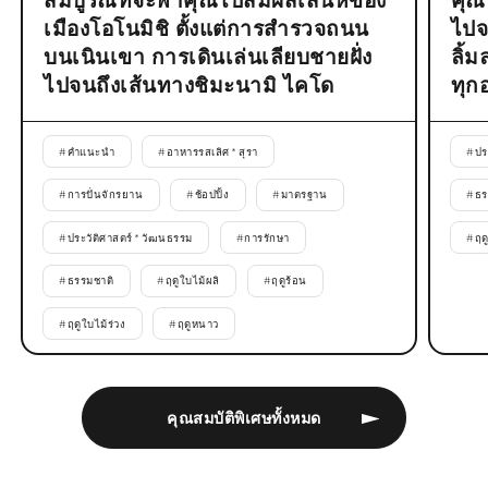
สมบูรณ์ที่จะพาคุณไปสัมผัสเสน่ห์ของ
คุณ
เมืองโอโนมิชิ ตั้งแต่การสำรวจถนน
ไปจ
บนเนินเขา การเดินเล่นเลียบชายฝั่ง
ลิ้
ไปจนถึงเส้นทางชิมะนามิ ไคโด
ทุก
#
คำแนะนำ
#
อาหารรสเลิศ * สุรา
#
ปร
#
การปั่นจักรยาน
#
ช้อปปิ้ง
#
มาตรฐาน
#
ธร
#
ประวัติศาสตร์ * วัฒนธรรม
#
การรักษา
#
ฤด
#
ธรรมชาติ
#
ฤดูใบไม้ผลิ
#
ฤดูร้อน
#
ฤดูใบไม้ร่วง
#
ฤดูหนาว
คุณสมบัติพิเศษทั้งหมด