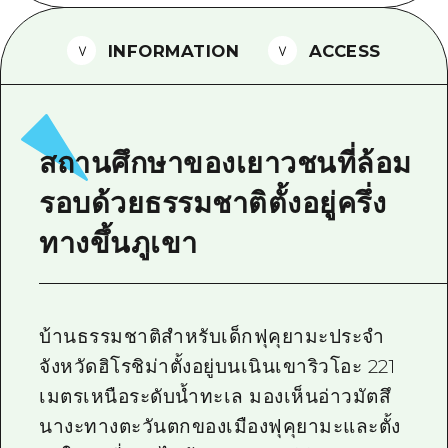
ไกด์อาสาสมัครไ
INFORMATION
ACCESS
วิดีโอฮิโรชิม่า
คำถามที่พบบ่อย
ดาวน์โหลดรูปภาพ
สถานศึกษาของเยาวชนที่ล้อม
ข้อมูลการขนส่งระหว่างเกิดภัยพิบัติ
รอบด้วยธรรมชาติตั้งอยู่ครึ่ง
ทางขึ้นภูเขา
บ้านธรรมชาติสำหรับเด็กฟุคุยามะประจำ
จังหวัดฮิโรชิม่าตั้งอยู่บนเนินเขาริวโอะ 221
เมตรเหนือระดับน้ำทะเล มองเห็นอ่าวมัตสึ
นางะทางตะวันตกของเมืองฟุคุยามะและตั้ง