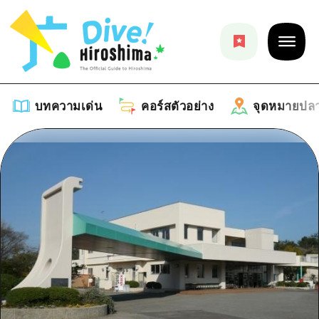
บทความเด่น
คอร์สตัวอย่าง
จุดหมายปล
บทความเด่น
รายการ
คอร์สตัวอย่าง
คำแนะนำ
รายการ
จุดหมายปลายทาง
ศิลปะ
คู่มือ Dive! Hiroshima
รายการ
งานอีเว้นท์ / เทศกาล
อีเว้นท์
ฮิโรชิม่า โมชิ โมชิ ทราเวล
บริเวณรอบเมืองฮิโรชิม่า
อาหารรสเลิศ / สุรา