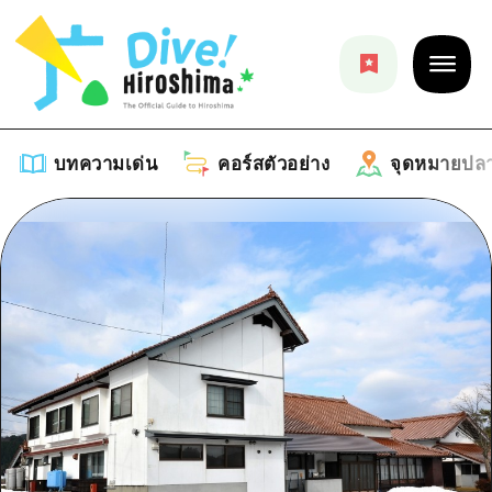
บทความเด่น
คอร์สตัวอย่าง
จุดหมายปล
บทความเด่น
รายการ
คอร์สตัวอย่าง
คำแนะนำ
รายการ
จุดหมายปลายทาง
ศิลปะ
คู่มือ Dive! Hiroshima
รายการ
งานอีเว้นท์ / เทศกาล
อีเว้นท์
ฮิโรชิม่า โมชิ โมชิ ทราเวล
บริเวณรอบเมืองฮิโรชิม่า
อาหารรสเลิศ / สุรา