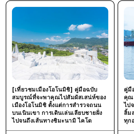
[เที่ยวชมเมืองโอโนมิชิ] คู่มือฉบับ
คู่
สมบูรณ์ที่จะพาคุณไปสัมผัสเสน่ห์ของ
คุณ
เมืองโอโนมิชิ ตั้งแต่การสำรวจถนน
ไปจ
บนเนินเขา การเดินเล่นเลียบชายฝั่ง
ลิ้
ไปจนถึงเส้นทางชิมะนามิ ไคโด
ทุก