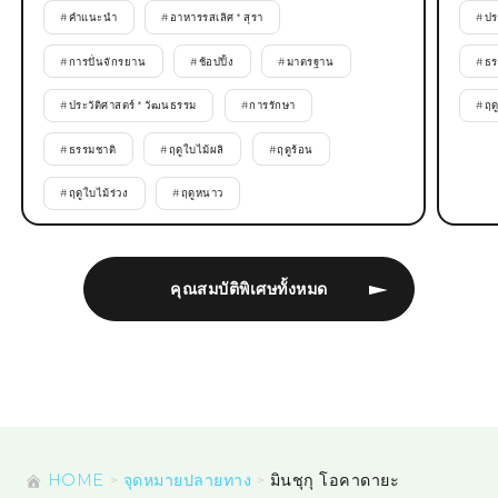
#
คำแนะนำ
#
อาหารรสเลิศ * สุรา
#
ปร
#
การปั่นจักรยาน
#
ช้อปปิ้ง
#
มาตรฐาน
#
ธร
#
ประวัติศาสตร์ * วัฒนธรรม
#
การรักษา
#
ฤด
#
ธรรมชาติ
#
ฤดูใบไม้ผลิ
#
ฤดูร้อน
#
ฤดูใบไม้ร่วง
#
ฤดูหนาว
คุณสมบัติพิเศษทั้งหมด
HOME
จุดหมายปลายทาง
มินชุกุ โอคาดายะ