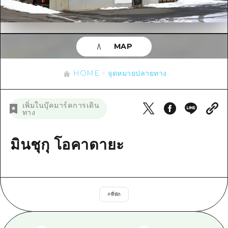
ข้อมูลตามฤดูกาล
บริเวณรอบเมืองฮิโรชิม่า
อากิ
การปั่นจักรยาน
อากิ
บิงโก
ข้อมูลที่เป็นประโยชน์
ช้อปปิ้ง
บิงโก
MAP
บิโฮคุ
กีฬา
รายการ
HOME
บิโฮค
เกโฮคุ
HOME
จุดหมายปลายทาง
สถานบันเทิงยามค่ำคืน
เข้าถึงเข้าถึง
เกโฮค
บริเวณรอบๆ มิยาจิมะ
มรดกโลก
สรุปการจราจรรอง
ข่าว
เพิ่มในบุ๊คมาร์คการเดิน
บริเวณรอบๆ มิยาจิมะ
ทาง
ยามากุจิตะวันออก
ประสบการณ์ / ในการเรียนรู้
ความแออัดของสิ่งอำนวยความสะดวก
ยามากุจิตะวันออก
อีเว้นท์
จังหวัดเอฮิเมะ
มาตรฐาน
มินชุกุ โอคาดายะ
ตั๋วเที่ยวคุ้มค่าตั๋วเที่ยวคุ้มค่า
ชิมาเนะ
ประวัติศาสตร์ / วัฒนธรรม
บริการรับฝากและจัดส่งสัมภาระ
การรักษา
ฮิโรชิมะโอโมะเตะนะชิ
#
ที่พัก
ธรรมชาติ
ฮิโรชิม่า ฟรี Wi-Fi
TRAVELPAL International