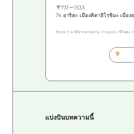
〒
731－1533
74 อาริตะ เมืองคิตาฮิโรชิมะ เมือ
ขับรถ 5 นาทีจากทางด่วน Chugoku ชิโยดะ I
แบ่งปันบทความนี้