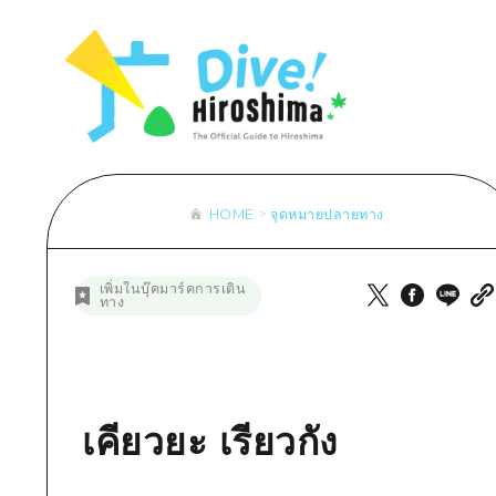
รายการ
การปั่นจักรยาน
รายการ
ประสบ
รายการ
คำแนะนำ
ช้อปปิ้ง
คู่มือ Dive! Hiroshima
มาตร
เข้าถึงเข้าถึง
ศิลปะ
กีฬา
ฮิโรชิม่า โมชิ โมชิ ทราเวล
ประวั
สรุปการจราจรรอง
งานอีเว้นท์ / เทศกาล
สถานบันเทิงยามค่ำคืน
การร
ความแออัดของสิ่งอำนวยความสะดวก
อาหารรสเลิศ / สุรา
มรดกโลก
ธรรม
ตั๋วเที่ยวคุ้มค่าตั๋วเที่ยวคุ้มค่า
HOME
จุดหมายปลายทาง
บริการรับฝากและจัดส่งสัมภาระ
รายการ
คำแนะนำ
เพิ่มในบุ๊คมาร์คการเดิน
ทาง
ศิลปะ
งานอีเว้นท์ / เทศกาล
อาหารรสเลิศ / สุรา
เคียวยะ เรียวกัง