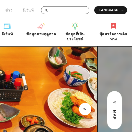
ข่าว
อีเว้นท์
อีเว้นท์
ข้อมูลตามฤดูกาล
ข้อมูลที่เป็น
บุ๊คมาร์คการเดิน
ัติ
อีเว้นท์
ข้อมูลตามฤดูกาล
ประโยชน์
ทาง
ข้อมูลที่เป็น
บุ๊คมาร์คการเดิน
ประโยชน์
ทาง
ิ
คำถามที่พบบ่อย
ดาวน์โหลดรูปภาพ
national
ข้อมูลการขนส่งระหว่างเกิดภัยพิบัติ
MAP