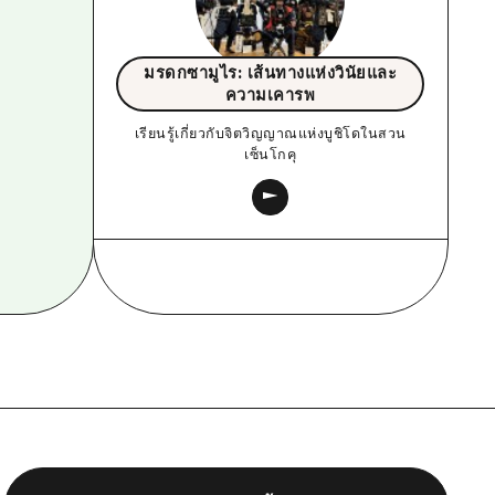
มรดกซามูไร: เส้นทางแห่งวินัยและ
ความเคารพ
เรียนรู้เกี่ยวกับจิตวิญญาณแห่งบูชิโดในสวน
เซ็นโกคุ