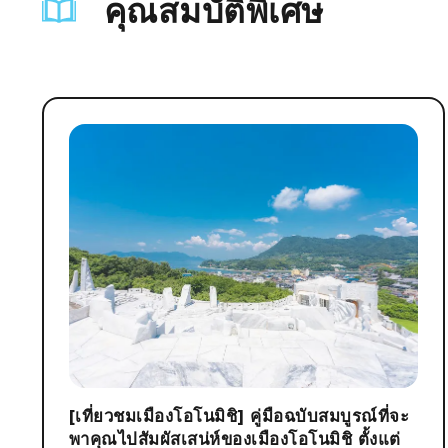
คุณสมบัติพิเศษ
[เที่ยวชมเมืองโอโนมิชิ] คู่มือฉบับสมบูรณ์ที่จะ
พาคุณไปสัมผัสเสน่ห์ของเมืองโอโนมิชิ ตั้งแต่