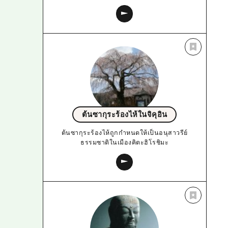
ต้นซากุระร้องไห้ในจิคุอิน
ต้นซากุระร้องไห้ถูกกำหนดให้เป็นอนุสาวรีย์
ธรรมชาติในเมืองคิตะฮิโรชิมะ