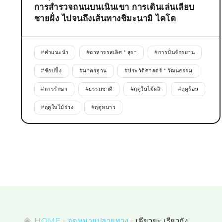
การสำรวจถนนบนเนินเขา การเดินเล่นเลียบ
ชายฝั่ง ไปจนถึงเส้นทางชิมะนามิ ไคโด
#
คำแนะนำ
#
อาหารรสเลิศ * สุรา
#
การปั่นจักรยาน
#
ช้อปปิ้ง
#
มาตรฐาน
#
ประวัติศาสตร์ * วัฒนธรรม
#
การรักษา
#
ธรรมชาติ
#
ฤดูใบไม้ผลิ
#
ฤดูร้อน
#
ฤดูใบไม้ร่วง
#
ฤดูหนาว
HOME
จุดหมายปลายทาง
เคียวยะ เรียวกัง