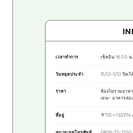
I
เวลาทำการ
เช็คอิน 16.00 น
วันหยุดประจำ
31/12~1/10 ปิดใ
ราคา
ห้องไม่รวมอาหา
เยน~ อาหารสองม
ที่อยู่
〒
731－1533
74 
หมายเลขโทรศัพท์
0826-72-2250