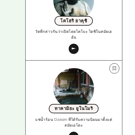
โคโฮริ ยาคุชิ
วัดที่กล่าวกันว่าเปิดโดยโคโบะ ไดชิในสมัยเฮ
อัน
ทาคามิยะ ยูโนโมริ
แช่น้ำร้อน Daisen ที่ได้รับความนิยมมาตั้งแต่
สมัยเอโดะ