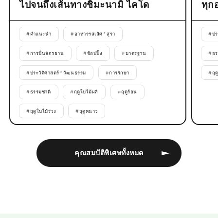
ไปจนถึงเส้นทางชิมะนามิ ไคโด
ทุก
#
คำแนะนำ
#
อาหารรสเลิศ * สุรา
#
ปร
#
การปั่นจักรยาน
#
ช้อปปิ้ง
#
มาตรฐาน
#
ธร
#
ประวัติศาสตร์ * วัฒนธรรม
#
การรักษา
#
ฤด
#
ธรรมชาติ
#
ฤดูใบไม้ผลิ
#
ฤดูร้อน
#
ฤดูใบไม้ร่วง
#
ฤดูหนาว
คุณสมบัติพิเศษทั้งหมด