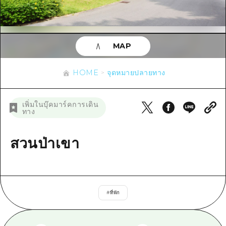
ข้อมูลตามฤดูกาล
บริเวณรอบเมืองฮิโรชิม่า
อากิ
การปั่นจักรยาน
อากิ
บิงโก
ข้อมูลที่เป็นประโยชน์
ช้อปปิ้ง
บิงโก
MAP
บิโฮคุ
กีฬา
รายการ
HOME
บิโฮค
เกโฮคุ
HOME
จุดหมายปลายทาง
สถานบันเทิงยามค่ำคืน
เข้าถึงเข้าถึง
เกโฮค
บริเวณรอบๆ มิยาจิมะ
มรดกโลก
สรุปการจราจรรอง
ข่าว
เพิ่มในบุ๊คมาร์คการเดิน
บริเวณรอบๆ มิยาจิมะ
ทาง
ยามากุจิตะวันออก
ประสบการณ์ / ในการเรียนรู้
ความแออัดของสิ่งอำนวยความสะดวก
ยามากุจิตะวันออก
อีเว้นท์
จังหวัดเอฮิเมะ
มาตรฐาน
สวนป่าเขา
ตั๋วเที่ยวคุ้มค่าตั๋วเที่ยวคุ้มค่า
ชิมาเนะ
ประวัติศาสตร์ / วัฒนธรรม
บริการรับฝากและจัดส่งสัมภาระ
การรักษา
ฮิโรชิมะโอโมะเตะนะชิ
#
ที่พัก
ธรรมชาติ
ฮิโรชิม่า ฟรี Wi-Fi
TRAVELPAL International