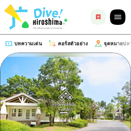
บทความเด่น
คอร์สตัวอย่าง
จุดหมายปล
บทความเด่น
รายการ
คอร์สตัวอย่าง
คำแนะนำ
รายการ
จุดหมายปลายทาง
ศิลปะ
คู่มือ Dive! Hiroshima
รายการ
งานอีเว้นท์ / เทศกาล
อีเว้นท์
ฮิโรชิม่า โมชิ โมชิ ทราเวล
บริเวณรอบเมืองฮิโรชิม่า
อาหารรสเลิศ / สุรา