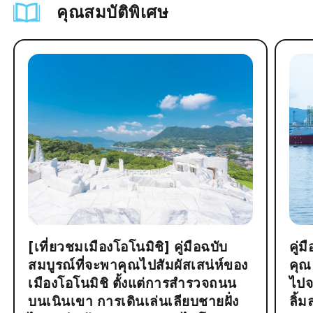
คุณสมบัติพิเศษ
[เที่ยวชมเมืองโอโนมิชิ] คู่มือฉบับ
คู่
สมบูรณ์ที่จะพาคุณไปสัมผัสเสน่ห์ของ
คุณ
เมืองโอโนมิชิ ตั้งแต่การสำรวจถนน
ไปจ
บนเนินเขา การเดินเล่นเลียบชายฝั่ง
ลิ้