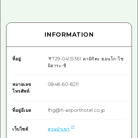
INFORMATION
ที่อยู่
〒
729-0415
1361 คามิกิตะ ฮอนโก-โช
มิฮาระ-ชิ
หมายเลข
0848-60-8211
โทรศัพท์
ที่อยู่อีเมล
fhg@h-airporthotel.co.jp
เว็บไซต์
สวนป่าเขา