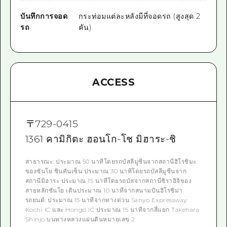
บันทึกการจอด
กระท่อมแต่ละหลังมีที่จอดรถ (สูงสุด 2
รถ
คัน)
ACCESS
〒
729-0415
1361 คามิกิตะ ฮอนโก-โช มิฮาระ-ชิ
สาธารณะ: ประมาณ 50 นาทีโดยรถบัสลีมูซีนจากสถานีฮิโรชิมะ
ของซันโย ชินคันเซ็น ประมาณ 30 นาทีโดยรถบัสลีมูซีนจาก
สถานีมิฮาระ ประมาณ 15 นาทีโดยรถบัสจากสถานีชิราอิจิของ
สายหลักซันโย เดินประมาณ 10 นาทีจากสนามบินฮิโรชิม่า
รถยนต์: ประมาณ 15 นาทีจากทางด่วน Sanyo Expressway
Kochi IC และ Hongo IC ประมาณ 15 นาทีจากสี่แยก Takehara
Shinjo บนทางหลวงแผ่นดินหมายเลข 2