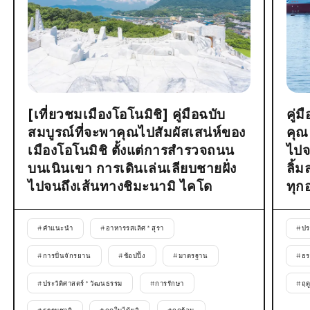
[เที่ยวชมเมืองโอโนมิชิ] คู่มือฉบับ
คู่
สมบูรณ์ที่จะพาคุณไปสัมผัสเสน่ห์ของ
คุณ
เมืองโอโนมิชิ ตั้งแต่การสำรวจถนน
ไปจ
บนเนินเขา การเดินเล่นเลียบชายฝั่ง
ลิ้
ไปจนถึงเส้นทางชิมะนามิ ไคโด
ทุก
#
คำแนะนำ
#
อาหารรสเลิศ * สุรา
#
ปร
#
การปั่นจักรยาน
#
ช้อปปิ้ง
#
มาตรฐาน
#
ธร
#
ประวัติศาสตร์ * วัฒนธรรม
#
การรักษา
#
ฤด