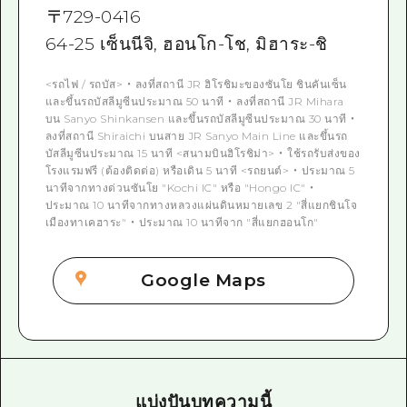
〒
729-0416
64-25 เซ็นนีจิ, ฮอนโก-โช, มิฮาระ-ชิ
<รถไฟ / รถบัส> ・ ลงที่สถานี JR ฮิโรชิมะของซันโย ชินคันเซ็น
และขึ้นรถบัสลีมูซีนประมาณ 50 นาที ・ ลงที่สถานี JR Mihara
บน Sanyo Shinkansen และขึ้นรถบัสลีมูซีนประมาณ 30 นาที ・
ลงที่สถานี Shiraichi บนสาย JR Sanyo Main Line และขึ้นรถ
บัสลีมูซีนประมาณ 15 นาที <สนามบินฮิโรชิม่า> ・ ใช้รถรับส่งของ
โรงแรมฟรี (ต้องติดต่อ) หรือเดิน 5 นาที <รถยนต์> ・ ประมาณ 5
นาทีจากทางด่วนซันโย "Kochi IC" หรือ "Hongo IC" ・
ประมาณ 10 นาทีจากทางหลวงแผ่นดินหมายเลข 2 "สี่แยกชินโจ
เมืองทาเคฮาระ" ・ ประมาณ 10 นาทีจาก "สี่แยกฮอนโก"
Google Maps
แบ่งปันบทความนี้