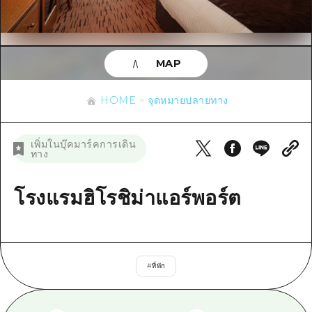
ข้อมูลตามฤดูกาล
บริเวณรอบเมืองฮิโรชิม่า
อากิ
การปั่นจักรยาน
อากิ
บิงโก
ข้อมูลที่เป็นประโยชน์
ช้อปปิ้ง
บิงโก
MAP
บิโฮคุ
กีฬา
รายการ
HOME
บิโฮค
เกโฮคุ
HOME
จุดหมายปลายทาง
สถานบันเทิงยามค่ำคืน
เข้าถึงเข้าถึง
เกโฮค
บริเวณรอบๆ มิยาจิมะ
มรดกโลก
สรุปการจราจรรอง
ข่าว
เพิ่มในบุ๊คมาร์คการเดิน
บริเวณรอบๆ มิยาจิมะ
ทาง
ยามากุจิตะวันออก
ประสบการณ์ / ในการเรียนรู้
ความแออัดของสิ่งอำนวยความสะดวก
ยามากุจิตะวันออก
อีเว้นท์
จังหวัดเอฮิเมะ
มาตรฐาน
โรงแรมฮิโรชิม่าแอร์พอร์ต
ตั๋วเที่ยวคุ้มค่าตั๋วเที่ยวคุ้มค่า
ชิมาเนะ
ประวัติศาสตร์ / วัฒนธรรม
บริการรับฝากและจัดส่งสัมภาระ
การรักษา
ฮิโรชิมะโอโมะเตะนะชิ
#
ที่พัก
ธรรมชาติ
ฮิโรชิม่า ฟรี Wi-Fi
TRAVELPAL International