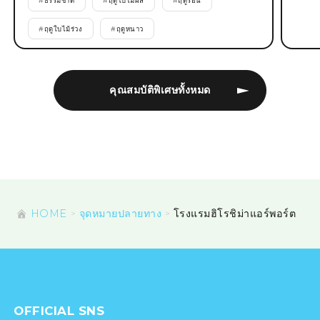
#
ธรรมชาติ
#
ฤดูใบไม้ผลิ
#
ฤดูร้อน
#
ฤดูใบไม้ร่วง
#
ฤดูหนาว
คุณสมบัติพิเศษทั้งหมด
HOME
จุดหมายปลายทาง
โรงแรมฮิโรชิม่าแอร์พอร์ต
OFFICIAL SNS