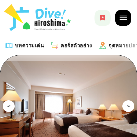
บทความเด่น
คอร์สตัวอย่าง
จุดหมายปล
บทความเด่น
รายการ
คอร์สตัวอย่าง
คำแนะนำ
รายการ
จุดหมายปลายทาง
ศิลปะ
คู่มือ Dive! Hiroshima
รายการ
งานอีเว้นท์ / เทศกาล
อีเว้นท์
ฮิโรชิม่า โมชิ โมชิ ทราเวล
บริเวณรอบเมืองฮิโรชิม่า
อาหารรสเลิศ / สุรา