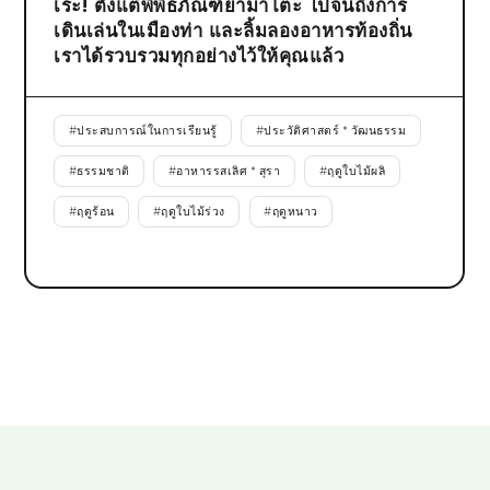
เระ! ตั้งแต่พิพิธภัณฑ์ยามาโตะ ไปจนถึงการ
เดินเล่นในเมืองท่า และลิ้มลองอาหารท้องถิ่น
เราได้รวบรวมทุกอย่างไว้ให้คุณแล้ว
#
ประสบการณ์ในการเรียนรู้
#
ประวัติศาสตร์ * วัฒนธรรม
#
ธรรมชาติ
#
อาหารรสเลิศ * สุรา
#
ฤดูใบไม้ผลิ
#
ฤดูร้อน
#
ฤดูใบไม้ร่วง
#
ฤดูหนาว