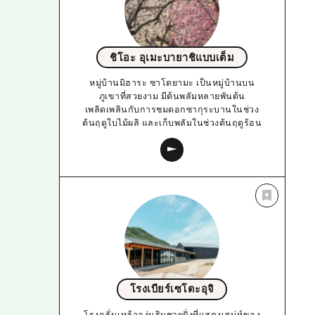
ชิโอะ อุเมะบายาชิแบบเต็ม
หมู่บ้านมิฮาระ ซาโตยามะ เป็นหมู่บ้านบน
ภูเขาที่สวยงาม มีต้นพลัมหลายพันต้น
เพลิดเพลินกับการชมดอกซากุระบานในช่วง
ต้นฤดูใบไม้ผลิ และเก็บพลัมในช่วงต้นฤดูร้อน
โรงเบียร์เซโตะอุจิ
โรงกลั่นเหล้าองุ่นริมชายฝั่งที่แสดงเสน่ห์ของ