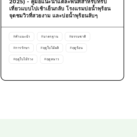
2025) - คู่มือแนะนำแต่ละพื้นที่สำหรับทริป
เที่ยวแบบไปเช้าเย็นกลับ โรงแรมบ่อน้ำพุร้อน
จุดชมวิวที่สวยงาม และบ่อน้ำพุร้อนลับๆ
#
คำแนะนำ
#
มาตรฐาน
#
ธรรมชาติ
#
การรักษา
#
ฤดูใบไม้ผลิ
#
ฤดูร้อน
#
ฤดูใบไม้ร่วง
#
ฤดูหนาว