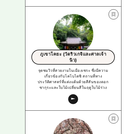
ภูเขาโคยะ (วัดริวเกจิและศาลเจ้า
นิว)
จุดชมวิวที่สวยงามในเมืองเซระ ซึ่งมีความ
เกี่ยวข้องกับโคโบไดชิ สถานที่ทาง
ประวัติศาสตร์ที่แต่งแต้มด้วยสีสันของดอก
ซากุระและใบไม้เปลี่ยนสีในฤดูใบไม้ร่วง