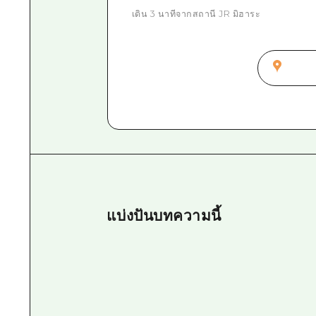
เดิน 3 นาทีจากสถานี JR มิฮาระ
แบ่งปันบทความนี้