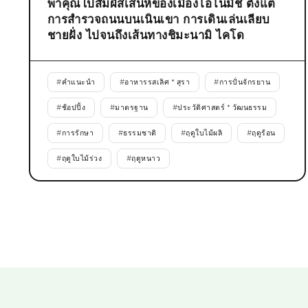
พาคุณไปสัมผัสเสน่ห์ของเมืองโอโนมิชิ ตั้งแต่
การสำรวจถนนบนเนินเขา การเดินเล่นเลียบ
ชายฝั่ง ไปจนถึงเส้นทางชิมะนามิ ไคโด
#
คำแนะนำ
#
อาหารรสเลิศ * สุรา
#
การปั่นจักรยาน
#
ช้อปปิ้ง
#
มาตรฐาน
#
ประวัติศาสตร์ * วัฒนธรรม
#
การรักษา
#
ธรรมชาติ
#
ฤดูใบไม้ผลิ
#
ฤดูร้อน
#
ฤดูใบไม้ร่วง
#
ฤดูหนาว