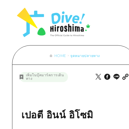
รายการ
การปั่นจักรยาน
รายการ
ประสบ
รายการ
คำแนะนำ
ช้อปปิ้ง
คู่มือ Dive! Hiroshima
มาตร
เข้าถึงเข้าถึง
ศิลปะ
กีฬา
ฮิโรชิม่า โมชิ โมชิ ทราเวล
ประวั
สรุปการจราจรรอง
งานอีเว้นท์ / เทศกาล
สถานบันเทิงยามค่ำคืน
การร
ความแออัดของสิ่งอำนวยความสะดวก
อาหารรสเลิศ / สุรา
มรดกโลก
ธรรม
ตั๋วเที่ยวคุ้มค่าตั๋วเที่ยวคุ้มค่า
HOME
จุดหมายปลายทาง
บริการรับฝากและจัดส่งสัมภาระ
รายการ
คำแนะนำ
เพิ่มในบุ๊คมาร์คการเดิน
ทาง
ศิลปะ
งานอีเว้นท์ / เทศกาล
อาหารรสเลิศ / สุรา
เปอตี อินน์ อิโซมิ