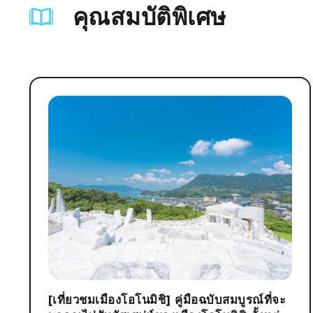
คุณสมบัติพิเศษ
[เที่ยวชมเมืองโอโนมิชิ] คู่มือฉบับสมบูรณ์ที่จะ