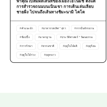
พาคุณไปสัมผัสเสน่ห์ของเมืองโอโนมิชิ ตั้งแต่
การสำรวจถนนบนเนินเขา การเดินเล่นเลียบ
ชายฝั่ง ไปจนถึงเส้นทางชิมะนามิ ไคโด
#
คำแนะนำ
#
อาหารรสเลิศ * สุรา
#
การปั่นจักรยาน
#
ช้อปปิ้ง
#
มาตรฐาน
#
ประวัติศาสตร์ * วัฒนธรรม
#
การรักษา
#
ธรรมชาติ
#
ฤดูใบไม้ผลิ
#
ฤดูร้อน
#
ฤดูใบไม้ร่วง
#
ฤดูหนาว