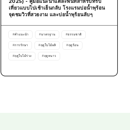
2025) - คู่มือแนะนำแต่ละพื้นที่สำหรับทริป
เที่ยวแบบไปเช้าเย็นกลับ โรงแรมบ่อน้ำพุร้อน
จุดชมวิวที่สวยงาม และบ่อน้ำพุร้อนลับๆ
#
คำแนะนำ
#
มาตรฐาน
#
ธรรมชาติ
#
การรักษา
#
ฤดูใบไม้ผลิ
#
ฤดูร้อน
#
ฤดูใบไม้ร่วง
#
ฤดูหนาว