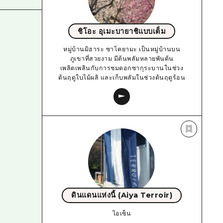
ชิโอะ อุเมะบายาชิแบบเต็ม
หมู่บ้านมิฮาระ ซาโตยามะ เป็นหมู่บ้านบน
ภูเขาที่สวยงาม มีต้นพลัมหลายพันต้น
เพลิดเพลินกับการชมดอกซากุระบานในช่วง
ต้นฤดูใบไม้ผลิ และเก็บพลัมในช่วงต้นฤดูร้อน
ดินแดนแห่งนี้ (Aiya Terroir)
ไอเซ็น