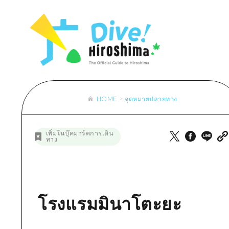
รายการ
การปั่นจักรยาน
รายการ
ประสบ
รายการ
คำแนะนำ
ช้อปปิ้ง
คู่มือ Dive! Hiroshima
มาตร
เข้าถึงเข้าถึง
ศิลปะ
กีฬา
ฮิโรชิม่า โมชิ โมชิ ทราเวล
ประวั
สรุปการจราจรรอง
งานอีเว้นท์ / เทศกาล
สถานบันเทิงยามค่ำคืน
การร
ความแออัดของสิ่งอำนวยความสะดวก
อาหารรสเลิศ / สุรา
มรดกโลก
ธรรม
ตั๋วเที่ยวคุ้มค่าตั๋วเที่ยวคุ้มค่า
HOME
จุดหมายปลายทาง
บริการรับฝากและจัดส่งสัมภาระ
รายการ
คำแนะนำ
เพิ่มในบุ๊คมาร์คการเดิน
ทาง
ศิลปะ
งานอีเว้นท์ / เทศกาล
อาหารรสเลิศ / สุรา
โรงแรมมินาโตะยะ