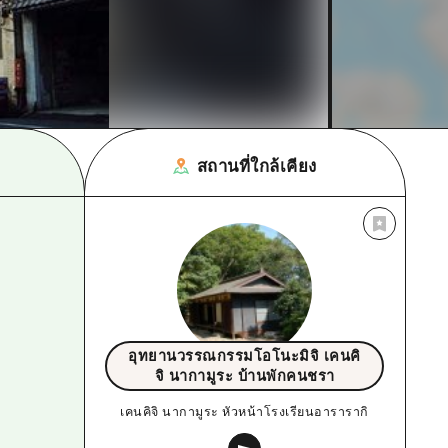
สถานที่ใกล้เคียง
อุทยานวรรณกรรมโอโนะมิจิ เคนคิ
จิ นากามูระ บ้านพักคนชรา
เคนคิจิ นากามูระ หัวหน้าโรงเรียนอารารากิ