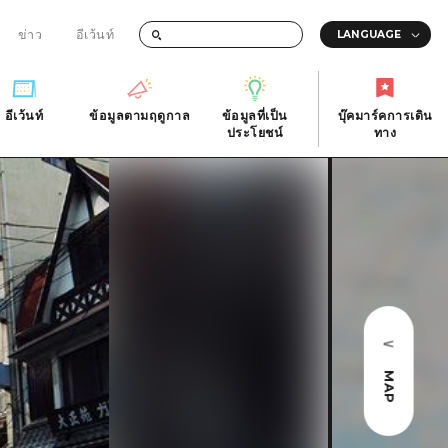
ข่าว
อีเว้นท์
อีเว้นท์
ข้อมูลตามฤดูกาล
ข้อมูลที่เป็น
บุ๊คมาร์คการเดิน
ัติ
อีเว้นท์
ข้อมูลตามฤดูกาล
ประโยชน์
ทาง
ข้อมูลที่เป็น
บุ๊คมาร์คการเดิน
ประโยชน์
ทาง
ิ
คำถามที่พบบ่อย
ดาวน์โหลดรูปภาพ
national
ข้อมูลการขนส่งระหว่างเกิดภัยพิบัติ
MAP