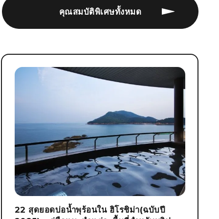
คุณสมบัติพิเศษทั้งหมด
22 สุดยอดบ่อน้ำพุร้อนใน ฮิโรชิม่า(ฉบับปี