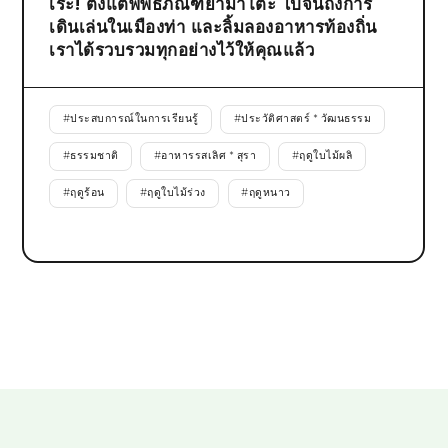
เระ! ตั้งแต่พิพิธภัณฑ์ยามาโตะ ไปจนถึงการ
เดินเล่นในเมืองท่า และลิ้มลองอาหารท้องถิ่น
เราได้รวบรวมทุกอย่างไว้ให้คุณแล้ว
#
ประสบการณ์ในการเรียนรู้
#
ประวัติศาสตร์ * วัฒนธรรม
#
ธรรมชาติ
#
อาหารรสเลิศ * สุรา
#
ฤดูใบไม้ผลิ
#
ฤดูร้อน
#
ฤดูใบไม้ร่วง
#
ฤดูหนาว