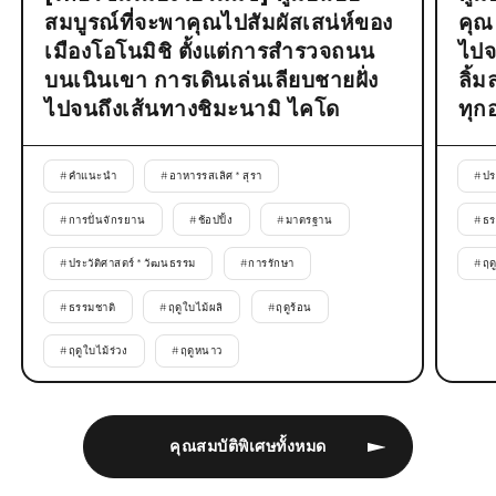
สมบูรณ์ที่จะพาคุณไปสัมผัสเสน่ห์ของ
คุณ
เมืองโอโนมิชิ ตั้งแต่การสำรวจถนน
ไปจ
บนเนินเขา การเดินเล่นเลียบชายฝั่ง
ลิ้
ไปจนถึงเส้นทางชิมะนามิ ไคโด
ทุก
#
คำแนะนำ
#
อาหารรสเลิศ * สุรา
#
ปร
#
การปั่นจักรยาน
#
ช้อปปิ้ง
#
มาตรฐาน
#
ธร
#
ประวัติศาสตร์ * วัฒนธรรม
#
การรักษา
#
ฤด
#
ธรรมชาติ
#
ฤดูใบไม้ผลิ
#
ฤดูร้อน
#
ฤดูใบไม้ร่วง
#
ฤดูหนาว
คุณสมบัติพิเศษทั้งหมด