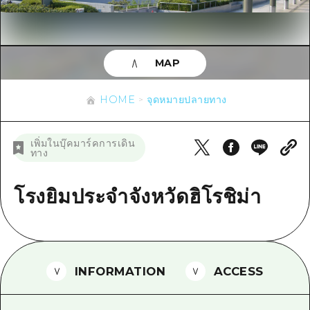
ข้อมูลตามฤดูกาล
บริเวณรอบเมืองฮิโรชิม่า
อากิ
การปั่นจักรยาน
อากิ
บิงโก
ข้อมูลที่เป็นประโยชน์
ช้อปปิ้ง
บิงโก
MAP
บิโฮคุ
กีฬา
รายการ
HOME
บิโฮค
เกโฮคุ
HOME
จุดหมายปลายทาง
สถานบันเทิงยามค่ำคืน
เข้าถึงเข้าถึง
เกโฮค
บริเวณรอบๆ มิยาจิมะ
มรดกโลก
สรุปการจราจรรอง
ข่าว
เพิ่มในบุ๊คมาร์คการเดิน
บริเวณรอบๆ มิยาจิมะ
ทาง
ยามากุจิตะวันออก
ประสบการณ์ / ในการเรียนรู้
ความแออัดของสิ่งอำนวยความสะดวก
ยามากุจิตะวันออก
อีเว้นท์
จังหวัดเอฮิเมะ
มาตรฐาน
โรงยิมประจำจังหวัดฮิโรชิม่า
ตั๋วเที่ยวคุ้มค่าตั๋วเที่ยวคุ้มค่า
ชิมาเนะ
ประวัติศาสตร์ / วัฒนธรรม
บริการรับฝากและจัดส่งสัมภาระ
การรักษา
ฮิโรชิมะโอโมะเตะนะชิ
INFORMATION
ACCESS
ธรรมชาติ
ฮิโรชิม่า ฟรี Wi-Fi
TRAVELPAL International