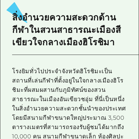
ไกด์อาสาสมัครไ
สิ่งอำนวยความสะดวกด้าน
วิดีโอฮิโรชิม่า
กีฬาในสวนสาธารณะเมืองสี
คำถามที่พบบ่อย
เขียวใจกลางเมืองฮิโรชิมา
ดาวน์โหลดรูปภาพ
ข้อมูลการขนส่งระหว่างเกิดภัยพิบัติ
โรงยิมทั่วไปประจำจังหวัดฮิโรชิมะเป็น
สถานที่เล่นกีฬาที่ตั้งอยู่ในใจกลางเมืองฮิโร
ชิมะที่ผสมผสานกับภูมิทัศน์ของสวน
สาธารณะในเมืองอันเขียวชอุ่ม ที่นี่เป็นหนึ่ง
ในสิ่งอำนวยความสะดวกชั้นนำของประเทศ
โดยมีสนามกีฬาขนาดใหญ่ประมาณ 3,500
ตารางเมตรที่สามารถรองรับผู้ชมได้มากถึง
10,000 คน สนามกีฬาขนาดเล็ก ห้องศิลปะ