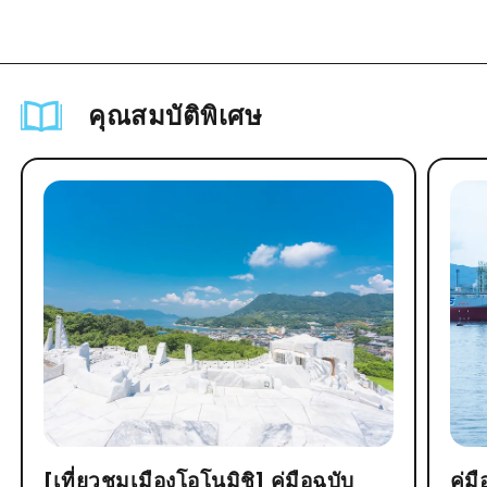
คุณสมบัติพิเศษ
[เที่ยวชมเมืองโอโนมิชิ] คู่มือฉบับ
คู่