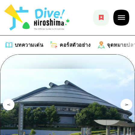
บทความเด่น
คอร์สตัวอย่าง
จุดหมายปล
บทความเด่น
รายการ
คอร์สตัวอย่าง
คำแนะนำ
รายการ
จุดหมายปลายทาง
ศิลปะ
คู่มือ Dive! Hiroshima
รายการ
งานอีเว้นท์ / เทศกาล
อีเว้นท์
ฮิโรชิม่า โมชิ โมชิ ทราเวล
บริเวณรอบเมืองฮิโรชิม่า
อาหารรสเลิศ / สุรา