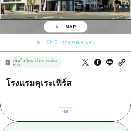
ข้อมูลตามฤดูกาล
บริเวณรอบเมืองฮิโรชิม่า
อากิ
การปั่นจักรยาน
อากิ
บิงโก
ข้อมูลที่เป็นประโยชน์
ช้อปปิ้ง
บิงโก
MAP
บิโฮคุ
กีฬา
รายการ
HOME
บิโฮค
เกโฮคุ
HOME
จุดหมายปลายทาง
สถานบันเทิงยามค่ำคืน
เข้าถึงเข้าถึง
เกโฮค
บริเวณรอบๆ มิยาจิมะ
มรดกโลก
สรุปการจราจรรอง
ข่าว
เพิ่มในบุ๊คมาร์คการเดิน
บริเวณรอบๆ มิยาจิมะ
ทาง
ยามากุจิตะวันออก
ประสบการณ์ / ในการเรียนรู้
ความแออัดของสิ่งอำนวยความสะดวก
ยามากุจิตะวันออก
อีเว้นท์
จังหวัดเอฮิเมะ
มาตรฐาน
โรงแรมคุเระเฟิร์ส
ตั๋วเที่ยวคุ้มค่าตั๋วเที่ยวคุ้มค่า
ชิมาเนะ
ประวัติศาสตร์ / วัฒนธรรม
บริการรับฝากและจัดส่งสัมภาระ
การรักษา
ฮิโรชิมะโอโมะเตะนะชิ
#
ที่พัก
ธรรมชาติ
ฮิโรชิม่า ฟรี Wi-Fi
TRAVELPAL International