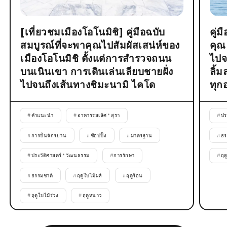
[เที่ยวชมเมืองโอโนมิชิ] คู่มือฉบับ
คู่
สมบูรณ์ที่จะพาคุณไปสัมผัสเสน่ห์ของ
คุณ
เมืองโอโนมิชิ ตั้งแต่การสำรวจถนน
ไปจ
บนเนินเขา การเดินเล่นเลียบชายฝั่ง
ลิ้
ไปจนถึงเส้นทางชิมะนามิ ไคโด
ทุก
#
คำแนะนำ
#
อาหารรสเลิศ * สุรา
#
ปร
#
การปั่นจักรยาน
#
ช้อปปิ้ง
#
มาตรฐาน
#
ธร
#
ประวัติศาสตร์ * วัฒนธรรม
#
การรักษา
#
ฤด
#
ธรรมชาติ
#
ฤดูใบไม้ผลิ
#
ฤดูร้อน
#
ฤดูใบไม้ร่วง
#
ฤดูหนาว