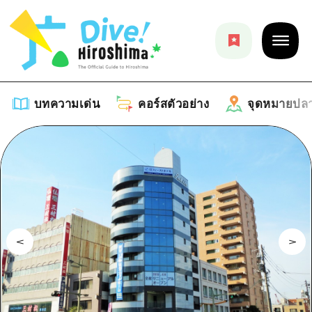
บทความเด่น
คอร์สตัวอย่าง
จุดหมายปล
บทความเด่น
รายการ
คอร์สตัวอย่าง
คำแนะนำ
รายการ
จุดหมายปลายทาง
ศิลปะ
คู่มือ Dive! Hiroshima
รายการ
งานอีเว้นท์ / เทศกาล
อีเว้นท์
ฮิโรชิม่า โมชิ โมชิ ทราเวล
บริเวณรอบเมืองฮิโรชิม่า
อาหารรสเลิศ / สุรา