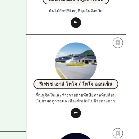
ต้นไม้ยักษ์ที่ใหญ่ที่สุดในจังหวัด
รีเฟรช เฮาส์ โทโจ / โทโจ ออนเซ็น
ฟื้นฟูจิตใจและร่างกายด้วยทัศนียภาพที่เปลี่ยน
ไปตามฤดูกาลและท้องฟ้าเต็มไปด้วยดวงดาว