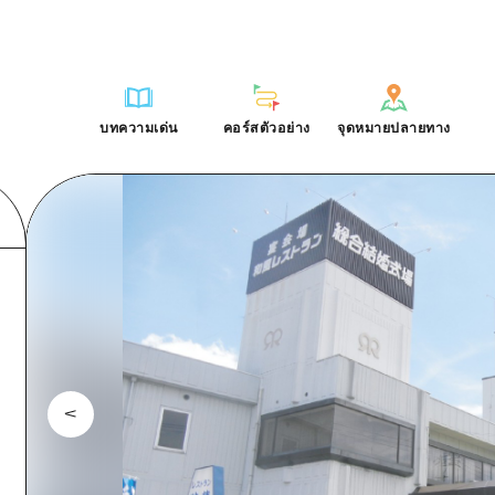
การณ์ / ในการเรียนรู้
บริเวณรอบเมืองฮิโรชิม่า
รายการ
ฮิโรชิมะโอโมะเตะนะชิ
คำถามที่พบบ่อย
ฐาน
อากิ
บริเวณรอบเมืองฮิโรชิม่า
ฮิโรชิม่า ฟรี Wi-Fi
ดาวน์โหลดรูปภาพ
บทความเด่น
คอร์สตัวอย่าง
จุดหมายปลายทาง
ติศาสตร์ / วัฒนธรรม
บิงโก
อากิ
TRAVELPAL International
ข้อมูลการขนส่งระหว่างเกิดภัยพิบ
บทความเด่น
คอร์สตัวอย่าง
จุดหมายปลายทาง
ักษา
บิโฮค
บิงโก
ไกด์อาสาสมัครไ
ชาติ
เกโฮค
บิโฮคุ
วิดีโอฮิโรชิม่า
บริเวณรอบๆ มิยาจิมะ
เกโฮคุ
รายการ
การปั่นจักรยาน
รายการ
ประสบการณ์ / ในการเรียนรู้
บริเวณรอบเมืองฮิโรชิม่า
รายการ
ฮิโรชิมะโอโมะเตะนะช
ยามากุจิตะวันออก
บริเวณรอบๆ มิยาจิมะ
เข้าถึงเข้าถึง
ช้อปปิ้ง
คู่มือ Dive! Hiroshima
มาตรฐาน
อากิ
บริเวณรอบเมืองฮิโรชิม่า
ฮิโรชิม่า ฟรี Wi-Fi
ยามากุจิตะวันออก
สรุปการจราจรรอง
กีฬา
ฮิโรชิม่า โมชิ โมชิ ทราเวล
ประวัติศาสตร์ / วัฒนธรรม
บิงโก
อากิ
TRAVELPAL Inter
จังหวัดเอฮิเมะ
ความแออัดของสิ่งอำนวยความสะดวก
สถานบันเทิงยามค่ำคืน
การรักษา
บิโฮค
บิงโก
ไกด์อาสาสมัครไ
ชิมาเนะ
ตั๋วเที่ยวคุ้มค่าตั๋วเที่ยวคุ้มค่า
มรดกโลก
ธรรมชาติ
เกโฮค
บิโฮคุ
วิดีโอฮิโรชิม่า
บริการรับฝากและจัดส่งสัมภาระ
บริเวณรอบๆ มิยาจิมะ
เกโฮคุ
ยามากุจิตะวันออก
บริเวณรอบๆ มิยาจิมะ