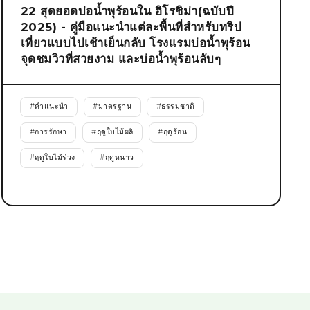
22 สุดยอดบ่อน้ำพุร้อนใน ฮิโรชิม่า(ฉบับปี
2025) - คู่มือแนะนำแต่ละพื้นที่สำหรับทริป
เที่ยวแบบไปเช้าเย็นกลับ โรงแรมบ่อน้ำพุร้อน
จุดชมวิวที่สวยงาม และบ่อน้ำพุร้อนลับๆ
#
คำแนะนำ
#
มาตรฐาน
#
ธรรมชาติ
#
การรักษา
#
ฤดูใบไม้ผลิ
#
ฤดูร้อน
#
ฤดูใบไม้ร่วง
#
ฤดูหนาว