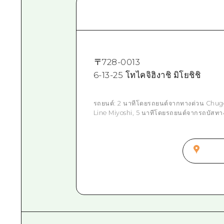
〒
728-0013
6-13-25 โทไคจิฮิงาชิ มิโยชิชิ
รถยนต์: 2 นาทีโดยรถยนต์จากทางด่วน Chugo
Line Miyoshi, 5 นาทีโดยรถยนต์จากรถบัสทา