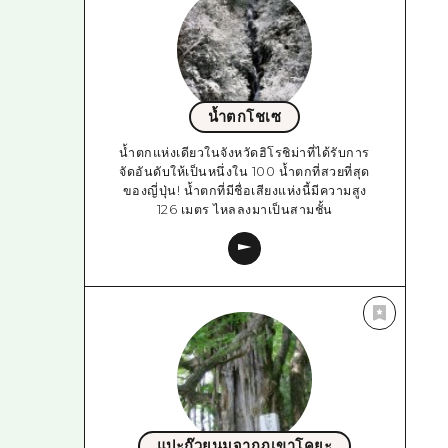
น้ำตกโชเซ
น้ำตกแห่งเดียวในจังหวัดฮิโรชิม่าที่ได้รับการ
จัดอันดับให้เป็นหนึ่งใน 100 น้ำตกที่สวยที่สุด
ของญี่ปุ่น! น้ำตกที่มีชื่อเสียงแห่งนี้มีความสูง
126 เมตร ไหลลงมาเป็นสามชั้น
แปะก๊วยนมจากภูเขาโคยะ