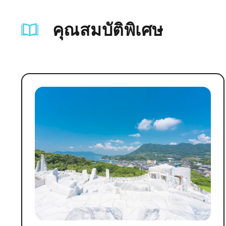
คุณสมบัติพิเศษ