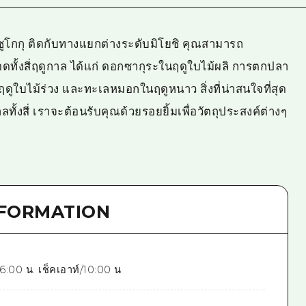
ชูโกกุ ติดกับทางแยกต่างระดับมิโยชิ คุณสามารถ
ทั้งสี่ฤดูกาล ได้แก่ ดอกซากุระในฤดูใบไม้ผลิ การตกปลา
ฤดูใบไม้ร่วง และทะเลหมอกในฤดูหนาว สิ่งที่น่าสนใจที่สุด
ลทั้งสี่ เราจะต้อนรับคุณด้วยรอยยิ้มเพื่อวัตถุประสงค์ต่างๆ
NFORMATION
6:00 น. เช็คเอาท์/10:00 น