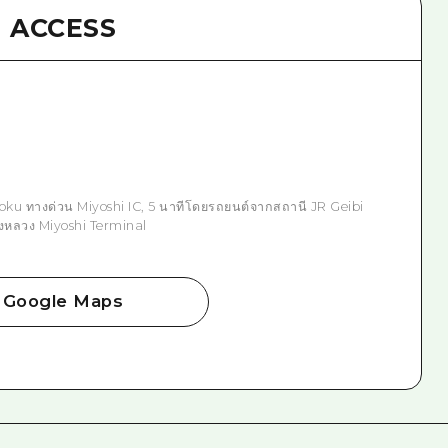
ACCESS
ku ทางด่วน Miyoshi IC, 5 นาทีโดยรถยนต์จากสถานี JR Geibi
งหลวง Miyoshi Terminal
Google Maps