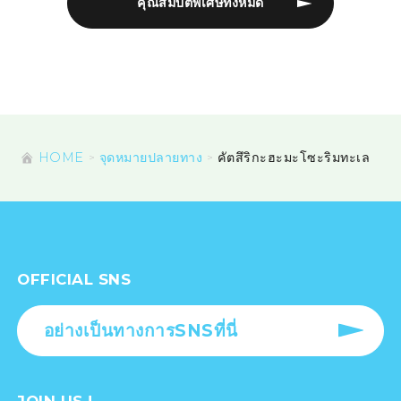
คุณสมบัติพิเศษทั้งหมด
HOME
จุดหมายปลายทาง
คัตสึริกะฮะมะโซะริมทะเล
OFFICIAL SNS
อย่างเป็นทางการSNSที่นี่
JOIN US !