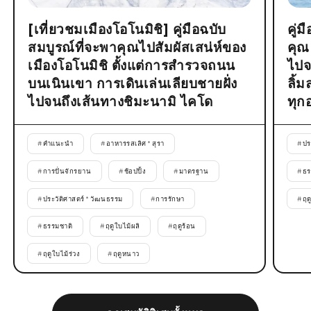
[เที่ยวชมเมืองโอโนมิชิ] คู่มือฉบับ
คู่
สมบูรณ์ที่จะพาคุณไปสัมผัสเสน่ห์ของ
คุณ
เมืองโอโนมิชิ ตั้งแต่การสำรวจถนน
ไปจ
บนเนินเขา การเดินเล่นเลียบชายฝั่ง
ลิ้
ไปจนถึงเส้นทางชิมะนามิ ไคโด
ทุก
#
คำแนะนำ
#
อาหารรสเลิศ * สุรา
#
ปร
#
การปั่นจักรยาน
#
ช้อปปิ้ง
#
มาตรฐาน
#
ธร
#
ประวัติศาสตร์ * วัฒนธรรม
#
การรักษา
#
ฤด
#
ธรรมชาติ
#
ฤดูใบไม้ผลิ
#
ฤดูร้อน
#
ฤดูใบไม้ร่วง
#
ฤดูหนาว