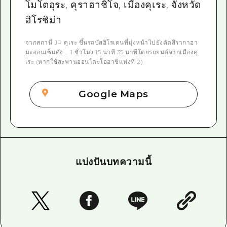
โมโตอุระ, คุราฮาชิโจ, เมืองคุเระ, จังหวัด
ฮิโรชิม่า
จากสถานี JR คุเระ ขึ้นรถบัสฮิโรเดนที่มุ่งหน้าไปยังคัตสึรากาฮา
มะออนเซ็นคัง … 1 ชั่วโมง 15 นาที 35 นาทีโดยรถยนต์จากเมืองคุ
เระ (หากใช้สะพานออนโดะโอฮาชิแห่งที่ 2)
Google Maps
แบ่งปันบทความนี้