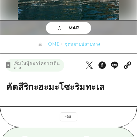
ข้อมูลตามฤดูกาล
บริเวณรอบเมืองฮิโรชิม่า
อากิ
การปั่นจักรยาน
อากิ
บิงโก
ข้อมูลที่เป็นประโยชน์
ช้อปปิ้ง
บิงโก
MAP
บิโฮคุ
กีฬา
รายการ
HOME
บิโฮค
เกโฮคุ
HOME
จุดหมายปลายทาง
สถานบันเทิงยามค่ำคืน
เข้าถึงเข้าถึง
เกโฮค
บริเวณรอบๆ มิยาจิมะ
มรดกโลก
สรุปการจราจรรอง
ข่าว
เพิ่มในบุ๊คมาร์คการเดิน
บริเวณรอบๆ มิยาจิมะ
ทาง
ยามากุจิตะวันออก
ประสบการณ์ / ในการเรียนรู้
ความแออัดของสิ่งอำนวยความสะดวก
ยามากุจิตะวันออก
อีเว้นท์
จังหวัดเอฮิเมะ
มาตรฐาน
คัตสึริกะฮะมะโซะริมทะเล
ตั๋วเที่ยวคุ้มค่าตั๋วเที่ยวคุ้มค่า
ชิมาเนะ
ประวัติศาสตร์ / วัฒนธรรม
บริการรับฝากและจัดส่งสัมภาระ
การรักษา
ฮิโรชิมะโอโมะเตะนะชิ
#
ที่พัก
ธรรมชาติ
ฮิโรชิม่า ฟรี Wi-Fi
TRAVELPAL International