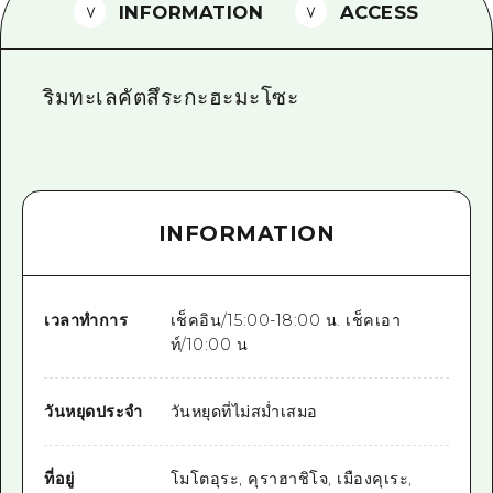
INFORMATION
ACCESS
ไกด์อาสาสมัครไ
วิดีโอฮิโรชิม่า
ริมทะเลคัตสึระกะฮะมะโซะ
คำถามที่พบบ่อย
ดาวน์โหลดรูปภาพ
ข้อมูลการขนส่งระหว่างเกิดภัยพิบัติ
INFORMATION
เวลาทำการ
เช็คอิน/15:00-18:00 น. เช็คเอา
ท์/10:00 น
วันหยุดประจำ
วันหยุดที่ไม่สม่ำเสมอ
ที่อยู่
โมโตอุระ, คุราฮาชิโจ, เมืองคุเระ,