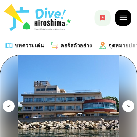
บทความเด่น
คอร์สตัวอย่าง
จุดหมายปล
บทความเด่น
รายการ
คอร์สตัวอย่าง
คำแนะนำ
รายการ
จุดหมายปลายทาง
ศิลปะ
คู่มือ Dive! Hiroshima
รายการ
งานอีเว้นท์ / เทศกาล
อีเว้นท์
ฮิโรชิม่า โมชิ โมชิ ทราเวล
บริเวณรอบเมืองฮิโรชิม่า
อาหารรสเลิศ / สุรา