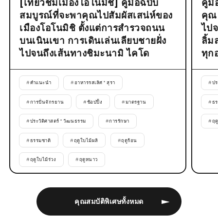
[เที่ยวชมเมืองโอโนมิชิ] คู่มือฉบับ
คู่
สมบูรณ์ที่จะพาคุณไปสัมผัสเสน่ห์ของ
คุณ
เมืองโอโนมิชิ ตั้งแต่การสำรวจถนน
ไปจ
บนเนินเขา การเดินเล่นเลียบชายฝั่ง
ลิ้
ไปจนถึงเส้นทางชิมะนามิ ไคโด
ทุก
#
คำแนะนำ
#
อาหารรสเลิศ * สุรา
#
ปร
#
การปั่นจักรยาน
#
ช้อปปิ้ง
#
มาตรฐาน
#
ธร
#
ประวัติศาสตร์ * วัฒนธรรม
#
การรักษา
#
ฤด
#
ธรรมชาติ
#
ฤดูใบไม้ผลิ
#
ฤดูร้อน
#
ฤดูใบไม้ร่วง
#
ฤดูหนาว
คุณสมบัติพิเศษทั้งหมด