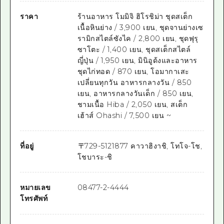
ราคา
ร้านอาหาร โมมิจิ ฮิโรชิม่า ชุดสเต็ก
เนื้อหินย่าง / 3,900 เยน, ชุดจานย่างเซ
รามิกสไตล์ซังไค / 2,800 เยน, ชุดฟุรุ
ซาโตะ / 1,400 เยน, ชุดสเต็กสไตล์
ญี่ปุ่น / 1,950 เยน, มินิอูด้งและอาหาร
ชุดไก่ทอด / 870 เยน, โอมากาเสะ
เปลี่ยนทุกวัน อาหารกลางวัน / 850
เยน, อาหารกลางวันเด็ก / 850 เยน,
ชามเนื้อ Hiba / 2,050 เยน, สเต็ก
เฮ้าส์ Ohashi / 7,500 เยน ~
ที่อยู่
〒
729-5121
877 คาวาฮิงาชิ, โทโจ-โช,
โชบาระ-ชิ
หมายเลข
08477-2-4444
โทรศัพท์