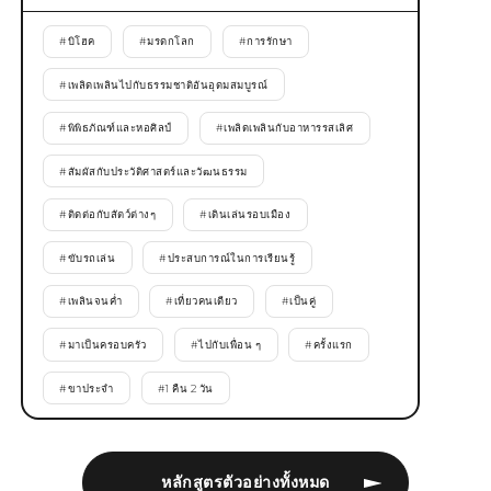
#
บิโฮค
#
มรดกโลก
#
การรักษา
#
เพลิดเพลินไปกับธรรมชาติอันอุดมสมบูรณ์
#
พิพิธภัณฑ์และหอศิลป์
#
เพลิดเพลินกับอาหารรสเลิศ
#
สัมผัสกับประวัติศาสตร์และวัฒนธรรม
#
ติดต่อกับสัตว์ต่างๆ
#
เดินเล่นรอบเมือง
#
ขับรถเล่น
#
ประสบการณ์ในการเรียนรู้
#
เพลินจนค่ำ
#
เที่ยวคนเดียว
#
เป็นคู่
#
มาเป็นครอบครัว
#
ไปกับเพื่อน ๆ
#
ครั้งแรก
#
ขาประจำ
#
1 คืน 2 วัน
หลักสูตรตัวอย่างทั้งหมด