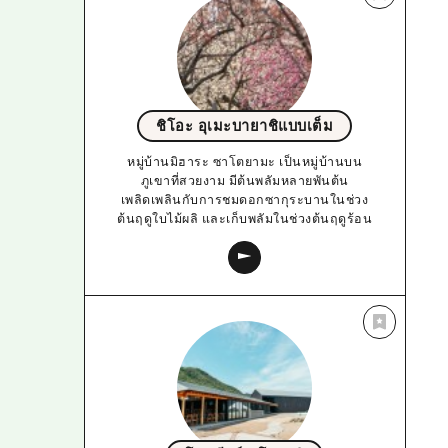
ชิโอะ อุเมะบายาชิแบบเต็ม
หมู่บ้านมิฮาระ ซาโตยามะ เป็นหมู่บ้านบน
ภูเขาที่สวยงาม มีต้นพลัมหลายพันต้น
เพลิดเพลินกับการชมดอกซากุระบานในช่วง
ต้นฤดูใบไม้ผลิ และเก็บพลัมในช่วงต้นฤดูร้อน