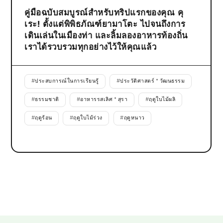
คู่มือฉบับสมบูรณ์สำหรับทริปแรกของคุณ คุ
เระ! ตั้งแต่พิพิธภัณฑ์ยามาโตะ ไปจนถึงการ
เดินเล่นในเมืองท่า และลิ้มลองอาหารท้องถิ่น
เราได้รวบรวมทุกอย่างไว้ให้คุณแล้ว
#
ประสบการณ์ในการเรียนรู้
#
ประวัติศาสตร์ * วัฒนธรรม
#
ธรรมชาติ
#
อาหารรสเลิศ * สุรา
#
ฤดูใบไม้ผลิ
#
ฤดูร้อน
#
ฤดูใบไม้ร่วง
#
ฤดูหนาว