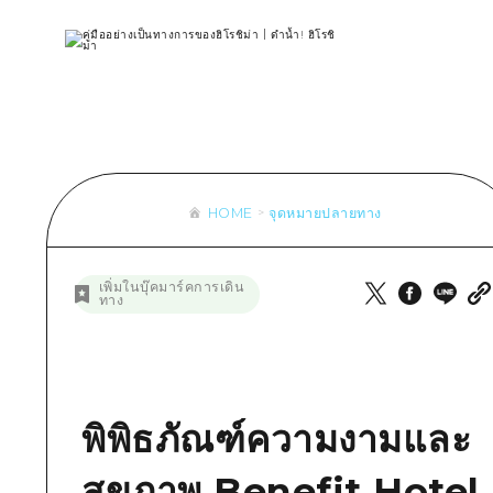
รายการ
การปั่นจักรยาน
รายการ
ประสบ
รายการ
คำแนะนำ
ช้อปปิ้ง
คู่มือ Dive! Hiroshima
มาตร
เข้าถึงเข้าถึง
ศิลปะ
กีฬา
ฮิโรชิม่า โมชิ โมชิ ทราเวล
ประวั
สรุปการจราจรรอง
งานอีเว้นท์ / เทศกาล
สถานบันเทิงยามค่ำคืน
การร
ความแออัดของสิ่งอำนวยความสะดวก
อาหารรสเลิศ / สุรา
มรดกโลก
ธรรม
ตั๋วเที่ยวคุ้มค่าตั๋วเที่ยวคุ้มค่า
HOME
จุดหมายปลายทาง
บริการรับฝากและจัดส่งสัมภาระ
รายการ
คำแนะนำ
เพิ่มในบุ๊คมาร์คการเดิน
ทาง
ศิลปะ
งานอีเว้นท์ / เทศกาล
อาหารรสเลิศ / สุรา
พิพิธภัณฑ์ความงามและ
สุขภาพ Benefit Hotel