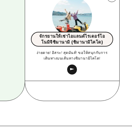
จักรยานให้เช่าไอแลนด์ไรเดอร์โอ
โนมิจิชิมานามิ (ชิมานามิไคโด)
ง่ายดาย! อิสระ! สุดมันส์! ขอให้สนุกกับการ
เดินทางบนเส้นทางชิมานามิไคโด!