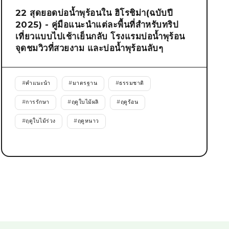
22 สุดยอดบ่อน้ำพุร้อนใน ฮิโรชิม่า(ฉบับปี
2025) - คู่มือแนะนำแต่ละพื้นที่สำหรับทริป
เที่ยวแบบไปเช้าเย็นกลับ โรงแรมบ่อน้ำพุร้อน
จุดชมวิวที่สวยงาม และบ่อน้ำพุร้อนลับๆ
#
คำแนะนำ
#
มาตรฐาน
#
ธรรมชาติ
#
การรักษา
#
ฤดูใบไม้ผลิ
#
ฤดูร้อน
#
ฤดูใบไม้ร่วง
#
ฤดูหนาว