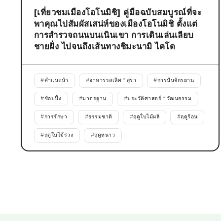
[เที่ยวชมเมืองโอโนมิชิ] คู่มือฉบับสมบูรณ์ที่จะ
พาคุณไปสัมผัสเสน่ห์ของเมืองโอโนมิชิ ตั้งแต่
การสำรวจถนนบนเนินเขา การเดินเล่นเลียบ
ชายฝั่ง ไปจนถึงเส้นทางชิมะนามิ ไคโด
#
คำแนะนำ
#
อาหารรสเลิศ * สุรา
#
การปั่นจักรยาน
#
ช้อปปิ้ง
#
มาตรฐาน
#
ประวัติศาสตร์ * วัฒนธรรม
#
การรักษา
#
ธรรมชาติ
#
ฤดูใบไม้ผลิ
#
ฤดูร้อน
#
ฤดูใบไม้ร่วง
#
ฤดูหนาว