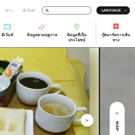
ข่าว
อีเว้นท์
อีเว้นท์
ข้อมูลตามฤดูกาล
ข้อมูลที่เป็น
บุ๊คมาร์คการเดิน
ัติ
อีเว้นท์
ข้อมูลตามฤดูกาล
ประโยชน์
ทาง
ข้อมูลที่เป็น
บุ๊คมาร์คการเดิน
ประโยชน์
ทาง
ิ
คำถามที่พบบ่อย
ดาวน์โหลดรูปภาพ
national
ข้อมูลการขนส่งระหว่างเกิดภัยพิบัติ
MAP