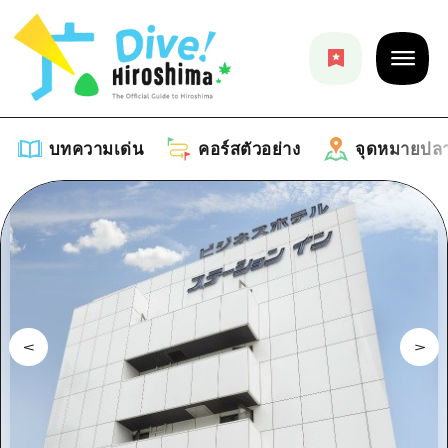
บทความเด่น
คอร์สตัวอย่าง
จุดหมายปล
บทความเด่น
รายการ
คอร์สตัวอย่าง
คำแนะนำ
รายการ
จุดหมายปลายทาง
ศิลปะ
คู่มือ Dive! Hiroshima
รายการ
งานอีเว้นท์ / เทศกาล
อีเว้นท์
ฮิโรชิม่า โมชิ โมชิ ทราเวล
บริเวณรอบเมืองฮิโรชิม่า
อาหารรสเลิศ / สุรา