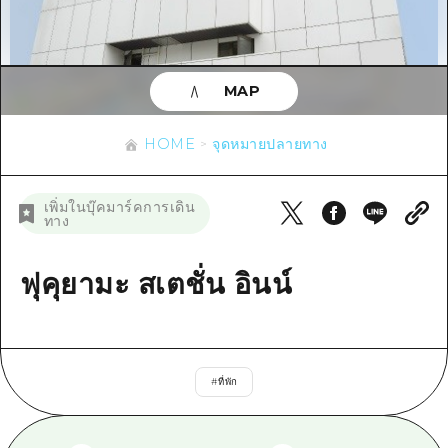
ข้อมูลตามฤดูกาล
บริเวณรอบเมืองฮิโรชิม่า
อากิ
การปั่นจักรยาน
อากิ
บิงโก
ข้อมูลที่เป็นประโยชน์
ช้อปปิ้ง
บิงโก
MAP
บิโฮคุ
กีฬา
รายการ
HOME
บิโฮค
เกโฮคุ
HOME
จุดหมายปลายทาง
สถานบันเทิงยามค่ำคืน
เข้าถึงเข้าถึง
เกโฮค
บริเวณรอบๆ มิยาจิมะ
มรดกโลก
สรุปการจราจรรอง
ข่าว
เพิ่มในบุ๊คมาร์คการเดิน
บริเวณรอบๆ มิยาจิมะ
ทาง
ยามากุจิตะวันออก
ประสบการณ์ / ในการเรียนรู้
ความแออัดของสิ่งอำนวยความสะดวก
ยามากุจิตะวันออก
อีเว้นท์
จังหวัดเอฮิเมะ
มาตรฐาน
ฟุคุยามะ สเตชั่น อินน์
ตั๋วเที่ยวคุ้มค่าตั๋วเที่ยวคุ้มค่า
ชิมาเนะ
ประวัติศาสตร์ / วัฒนธรรม
บริการรับฝากและจัดส่งสัมภาระ
การรักษา
ฮิโรชิมะโอโมะเตะนะชิ
#
ที่พัก
ธรรมชาติ
ฮิโรชิม่า ฟรี Wi-Fi
TRAVELPAL International