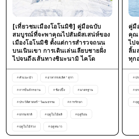
[เที่ยวชมเมืองโอโนมิชิ] คู่มือฉบับ
คู่
สมบูรณ์ที่จะพาคุณไปสัมผัสเสน่ห์ของ
คุณ
เมืองโอโนมิชิ ตั้งแต่การสำรวจถนน
ไปจ
บนเนินเขา การเดินเล่นเลียบชายฝั่ง
ลิ้
ไปจนถึงเส้นทางชิมะนามิ ไคโด
ทุก
#
คำแนะนำ
#
อาหารรสเลิศ * สุรา
#
ปร
#
การปั่นจักรยาน
#
ช้อปปิ้ง
#
มาตรฐาน
#
ธร
#
ประวัติศาสตร์ * วัฒนธรรม
#
การรักษา
#
ฤด
#
ธรรมชาติ
#
ฤดูใบไม้ผลิ
#
ฤดูร้อน
#
ฤดูใบไม้ร่วง
#
ฤดูหนาว