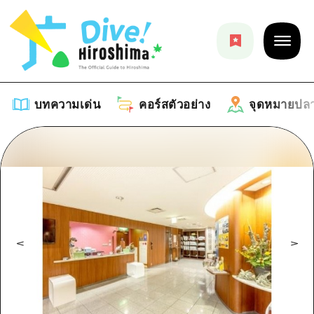
บทความเด่น
คอร์สตัวอย่าง
จุดหมายปล
บทความเด่น
รายการ
คอร์สตัวอย่าง
คำแนะนำ
รายการ
จุดหมายปลายทาง
ศิลปะ
คู่มือ Dive! Hiroshima
รายการ
งานอีเว้นท์ / เทศกาล
อีเว้นท์
ฮิโรชิม่า โมชิ โมชิ ทราเวล
บริเวณรอบเมืองฮิโรชิม่า
อาหารรสเลิศ / สุรา