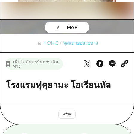
ข้อมูลตามฤดูกาล
บริเวณรอบเมืองฮิโรชิม่า
อากิ
การปั่นจักรยาน
อากิ
บิงโก
ข้อมูลที่เป็นประโยชน์
ช้อปปิ้ง
บิงโก
MAP
บิโฮคุ
กีฬา
รายการ
HOME
บิโฮค
เกโฮคุ
HOME
จุดหมายปลายทาง
สถานบันเทิงยามค่ำคืน
เข้าถึงเข้าถึง
เกโฮค
บริเวณรอบๆ มิยาจิมะ
มรดกโลก
สรุปการจราจรรอง
ข่าว
เพิ่มในบุ๊คมาร์คการเดิน
บริเวณรอบๆ มิยาจิมะ
ทาง
ยามากุจิตะวันออก
ประสบการณ์ / ในการเรียนรู้
ความแออัดของสิ่งอำนวยความสะดวก
ยามากุจิตะวันออก
อีเว้นท์
จังหวัดเอฮิเมะ
มาตรฐาน
โรงแรมฟุคุยามะ โอเรียนทัล
ตั๋วเที่ยวคุ้มค่าตั๋วเที่ยวคุ้มค่า
ชิมาเนะ
ประวัติศาสตร์ / วัฒนธรรม
บริการรับฝากและจัดส่งสัมภาระ
การรักษา
ฮิโรชิมะโอโมะเตะนะชิ
#
ที่พัก
ธรรมชาติ
ฮิโรชิม่า ฟรี Wi-Fi
TRAVELPAL International