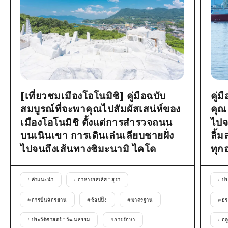
[เที่ยวชมเมืองโอโนมิชิ] คู่มือฉบับ
คู่
สมบูรณ์ที่จะพาคุณไปสัมผัสเสน่ห์ของ
คุณ
เมืองโอโนมิชิ ตั้งแต่การสำรวจถนน
ไปจ
บนเนินเขา การเดินเล่นเลียบชายฝั่ง
ลิ้
ไปจนถึงเส้นทางชิมะนามิ ไคโด
ทุก
#
คำแนะนำ
#
อาหารรสเลิศ * สุรา
#
ปร
#
การปั่นจักรยาน
#
ช้อปปิ้ง
#
มาตรฐาน
#
ธร
#
ประวัติศาสตร์ * วัฒนธรรม
#
การรักษา
#
ฤด