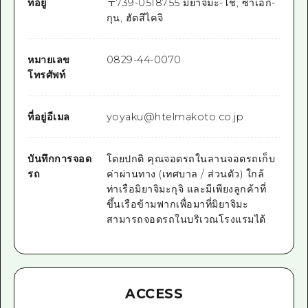
ที่อยู่
〒
739-0518
755 มิยาจิมะ-โช, ซาเอกิ-
กุน, ฮัตสึไคจิ
หมายเลข
0829-44-0070
โทรศัพท์
ที่อยู่อีเมล
yoyaku@htelmakoto.co.jp
บันทึกการจอด
โดยปกติ คุณจอดรถในลานจอดรถเก็บ
รถ
ค่าผ่านทาง (เทศบาล / ส่วนตัว) ใกล้
ท่าเรือมิยาจิมะกุจิ และมีเพียงลูกค้าที่
ขึ้นเรือข้ามฟากเพื่อมาที่มิยาจิมะ
สามารถจอดรถในบริเวณโรงแรมได้
ACCESS