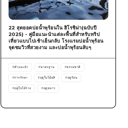
22 สุดยอดบ่อน้ำพุร้อนใน ฮิโรชิม่า(ฉบับปี
2025) - คู่มือแนะนำแต่ละพื้นที่สำหรับทริป
เที่ยวแบบไปเช้าเย็นกลับ โรงแรมบ่อน้ำพุร้อน
จุดชมวิวที่สวยงาม และบ่อน้ำพุร้อนลับๆ
#
คำแนะนำ
#
มาตรฐาน
#
ธรรมชาติ
#
การรักษา
#
ฤดูใบไม้ผลิ
#
ฤดูร้อน
#
ฤดูใบไม้ร่วง
#
ฤดูหนาว