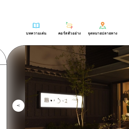
การณ์ / ในการเรียนรู้
บริเวณรอบเมืองฮิโรชิม่า
รายการ
ฮิโรชิมะโอโมะเตะนะชิ
คำถามที่พบบ่อย
ฐาน
อากิ
บริเวณรอบเมืองฮิโรชิม่า
ฮิโรชิม่า ฟรี Wi-Fi
ดาวน์โหลดรูปภาพ
บทความเด่น
คอร์สตัวอย่าง
จุดหมายปลายทาง
ติศาสตร์ / วัฒนธรรม
บิงโก
อากิ
TRAVELPAL International
ข้อมูลการขนส่งระหว่างเกิดภัยพิบ
บทความเด่น
คอร์สตัวอย่าง
จุดหมายปลายทาง
ักษา
บิโฮค
บิงโก
ไกด์อาสาสมัครไ
ชาติ
เกโฮค
บิโฮคุ
วิดีโอฮิโรชิม่า
บริเวณรอบๆ มิยาจิมะ
เกโฮคุ
รายการ
การปั่นจักรยาน
รายการ
ประสบการณ์ / ในการเรียนรู้
บริเวณรอบเมืองฮิโรชิม่า
รายการ
ฮิโรชิมะโอโมะเตะนะช
ยามากุจิตะวันออก
บริเวณรอบๆ มิยาจิมะ
เข้าถึงเข้าถึง
ช้อปปิ้ง
คู่มือ Dive! Hiroshima
มาตรฐาน
อากิ
บริเวณรอบเมืองฮิโรชิม่า
ฮิโรชิม่า ฟรี Wi-Fi
ยามากุจิตะวันออก
สรุปการจราจรรอง
กีฬา
ฮิโรชิม่า โมชิ โมชิ ทราเวล
ประวัติศาสตร์ / วัฒนธรรม
บิงโก
อากิ
TRAVELPAL Inter
จังหวัดเอฮิเมะ
ความแออัดของสิ่งอำนวยความสะดวก
สถานบันเทิงยามค่ำคืน
การรักษา
บิโฮค
บิงโก
ไกด์อาสาสมัครไ
ชิมาเนะ
ตั๋วเที่ยวคุ้มค่าตั๋วเที่ยวคุ้มค่า
มรดกโลก
ธรรมชาติ
เกโฮค
บิโฮคุ
วิดีโอฮิโรชิม่า
บริการรับฝากและจัดส่งสัมภาระ
บริเวณรอบๆ มิยาจิมะ
เกโฮคุ
ยามากุจิตะวันออก
บริเวณรอบๆ มิยาจิมะ