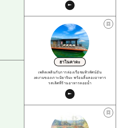
ฮาไนคาดะ
เพลิดเพลินกับการล่องเรือชมทิวทัศน์อัน
งดงามของเกาะมิยาจิมะ พร้อมลิ้มลองอาหาร
รสเลิศที่ร้านอาหารลอยน้ำ