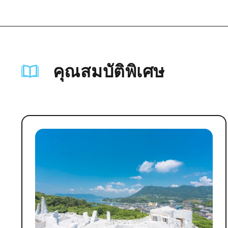
คุณสมบัติพิเศษ