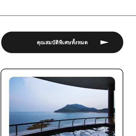
คุณสมบัติพิเศษทั้งหมด