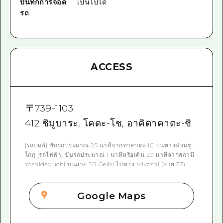
บันทึกการจอด
เป็นไปได้
รถ
ACCESS
〒
739-1103
412 ชิมูบาระ, โคดะ-โช, อาคิตาคาตะ-ชิ
[รถยนต์] ขับรถประมาณ 25 นาทีจากทาคาตะ IC บนทางด่วนชู
โกกุ [รถไฟฟ้า] ขับรถประมาณ 1 นาทีหรือเดิน 20 นาทีจากสถานี
Yoshidaguchi บนสาย JR Geibi ไปทาง Miyoshi (สาย 37)
Google Maps