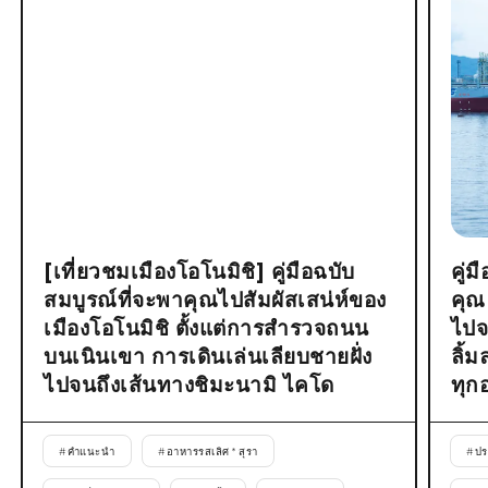
[เที่ยวชมเมืองโอโนมิชิ] คู่มือฉบับ
คู่
สมบูรณ์ที่จะพาคุณไปสัมผัสเสน่ห์ของ
คุณ
เมืองโอโนมิชิ ตั้งแต่การสำรวจถนน
ไปจ
บนเนินเขา การเดินเล่นเลียบชายฝั่ง
ลิ้
ไปจนถึงเส้นทางชิมะนามิ ไคโด
ทุก
#
คำแนะนำ
#
อาหารรสเลิศ * สุรา
#
ปร