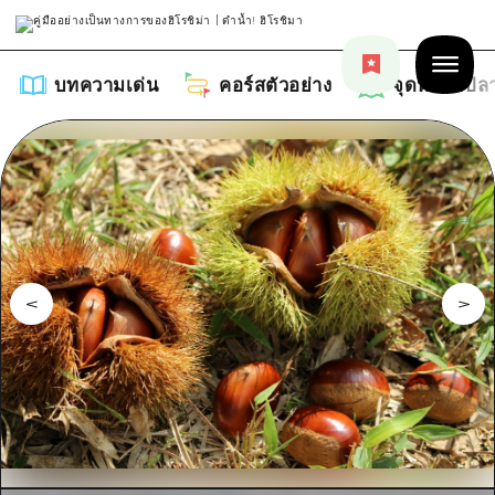
บทความเด่น
คอร์สตัวอย่าง
จุดหมายปล
บทความเด่น
รายการ
คอร์สตัวอย่าง
คำแนะนำ
รายการ
จุดหมายปลายทาง
ศิลปะ
คู่มือ Dive! Hiroshima
รายการ
งานอีเว้นท์ / เทศกาล
อีเว้นท์
ฮิโรชิม่า โมชิ โมชิ ทราเวล
บริเวณรอบเมืองฮิโรชิม่า
อาหารรสเลิศ / สุรา