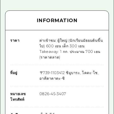
INFORMATION
ราคา
ค่าเข้าชม: ผู้ใหญ่ (นักเรียนมัธยมต้นขึ้น
ไป) 600 เยน เด็ก 300 เยน
Takeaway: 1 กก. ประมาณ 700 เยน
(ราคาตลาด)
ที่อยู่
〒
739-1103
412 ชิมูบาระ, โคดะ-โช,
อาคิตาคาตะ-ชิ
หมายเลข
0826-45-3407
โทรศัพท์