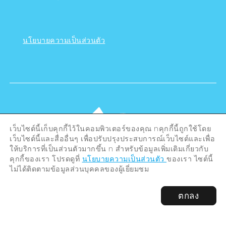
นโยบายความเป็นส่วนตัว
เว็บไซต์นี้เก็บคุกกี้ไว้ในคอมพิวเตอร์ของคุณ nคุกกี้นี้ถูกใช้โดย
เว็บไซต์นี้และสื่ออื่นๆ เพื่อปรับปรุงประสบการณ์เว็บไซต์และเพื่อ
ให้บริการที่เป็นส่วนตัวมากขึ้น n สำหรับข้อมูลเพิ่มเติมเกี่ยวกับ
คุกกี้ของเรา โปรดดูที่
นโยบายความเป็นส่วนตัว
ของเรา ไซต์นี้
ไม่ได้ติดตามข้อมูลส่วนบุคคลของผู้เยี่ยมชม
©Hiroshima Tourism Association /
ตกลง
Hiroshima Prefecture / Hiroshima City .
All rights reserved