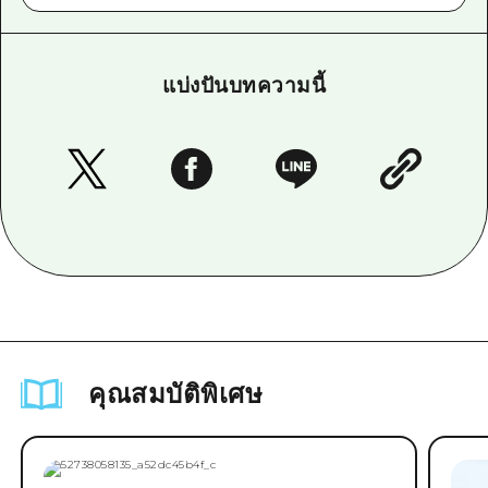
แบ่งปันบทความนี้
คุณสมบัติพิเศษ