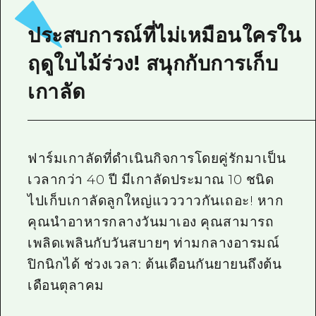
ไกด์อาสาสมัครไ
ประสบการณ์ที่ไม่เหมือนใครใน
วิดีโอฮิโรชิม่า
ฤดูใบไม้ร่วง! สนุกกับการเก็บ
คำถามที่พบบ่อย
เกาลัด
ดาวน์โหลดรูปภาพ
ข้อมูลการขนส่งระหว่างเกิดภัยพิบัติ
ฟาร์มเกาลัดที่ดำเนินกิจการโดยคู่รักมาเป็น
เวลากว่า 40 ปี มีเกาลัดประมาณ 10 ชนิด
ไปเก็บเกาลัดลูกใหญ่แวววาวกันเถอะ! หาก
คุณนำอาหารกลางวันมาเอง คุณสามารถ
เพลิดเพลินกับวันสบายๆ ท่ามกลางอารมณ์
ปิกนิกได้ ช่วงเวลา: ต้นเดือนกันยายนถึงต้น
เดือนตุลาคม