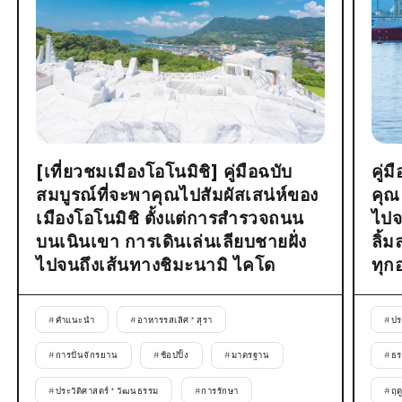
[เที่ยวชมเมืองโอโนมิชิ] คู่มือฉบับ
คู่
สมบูรณ์ที่จะพาคุณไปสัมผัสเสน่ห์ของ
คุณ
เมืองโอโนมิชิ ตั้งแต่การสำรวจถนน
ไปจ
บนเนินเขา การเดินเล่นเลียบชายฝั่ง
ลิ้
ไปจนถึงเส้นทางชิมะนามิ ไคโด
ทุก
#
คำแนะนำ
#
อาหารรสเลิศ * สุรา
#
ปร
#
การปั่นจักรยาน
#
ช้อปปิ้ง
#
มาตรฐาน
#
ธร
#
ประวัติศาสตร์ * วัฒนธรรม
#
การรักษา
#
ฤด