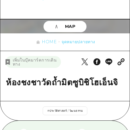
ข้อมูลตามฤดูกาล
บริเวณรอบเมืองฮิโรชิม่า
อากิ
การปั่นจักรยาน
อากิ
บิงโก
ข้อมูลที่เป็นประโยชน์
ช้อปปิ้ง
บิงโก
MAP
บิโฮคุ
กีฬา
รายการ
HOME
บิโฮค
เกโฮคุ
HOME
จุดหมายปลายทาง
สถานบันเทิงยามค่ำคืน
เข้าถึงเข้าถึง
เกโฮค
บริเวณรอบๆ มิยาจิมะ
มรดกโลก
สรุปการจราจรรอง
ข่าว
เพิ่มในบุ๊คมาร์คการเดิน
บริเวณรอบๆ มิยาจิมะ
ทาง
ยามากุจิตะวันออก
ประสบการณ์ / ในการเรียนรู้
ความแออัดของสิ่งอำนวยความสะดวก
ยามากุจิตะวันออก
อีเว้นท์
จังหวัดเอฮิเมะ
มาตรฐาน
ห้องชงชาวัดถ้ำมิตซูบิชิโฮเอ็นจิ
ตั๋วเที่ยวคุ้มค่าตั๋วเที่ยวคุ้มค่า
ชิมาเนะ
ประวัติศาสตร์ / วัฒนธรรม
บริการรับฝากและจัดส่งสัมภาระ
การรักษา
ฮิโรชิมะโอโมะเตะนะชิ
#
ประวัติศาสตร์ / วัฒนธรรม
ธรรมชาติ
ฮิโรชิม่า ฟรี Wi-Fi
TRAVELPAL International