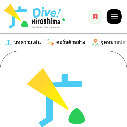
บทความเด่น
คอร์สตัวอย่าง
จุดหมายปล
บทความเด่น
รายการ
คอร์สตัวอย่าง
คำแนะนำ
รายการ
จุดหมายปลายทาง
ศิลปะ
คู่มือ Dive! Hiroshima
รายการ
งานอีเว้นท์ / เทศกาล
อีเว้นท์
ฮิโรชิม่า โมชิ โมชิ ทราเวล
บริเวณรอบเมืองฮิโรชิม่า
อาหารรสเลิศ / สุรา