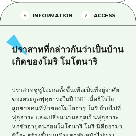
ไกด์อาสาสมัครไ
INFORMATION
ACCESS
วิดีโอฮิโรชิม่า
คำถามที่พบบ่อย
ดาวน์โหลดรูปภาพ
ปราสาทที่กล่าวกันว่าเป็นบ้าน
ข้อมูลการขนส่งระหว่างเกิดภัยพิบัติ
เกิดของโมริ โมโตนาริ
ปราสาทซูซูโอะก่อตั้งขึ้นเพื่อเป็นที่อยู่อาศัย
ของตระกูลฟุคุฮาระในปี 1381 เมื่อฮิโรโย
ลูกชายคนที่ห้าของโมโตฮารุ โมริ ย้ายไปที่
ฟุกุฮาระ และเปลี่ยนนามสกุลเป็นฟุกุฮาระ
หกชั่วอายุคนก่อนโมโตนาริ โมริ นี่คือยามา
ชิโระ สร้างขึ้นบนเนินเขาหันหน้าไปทาง