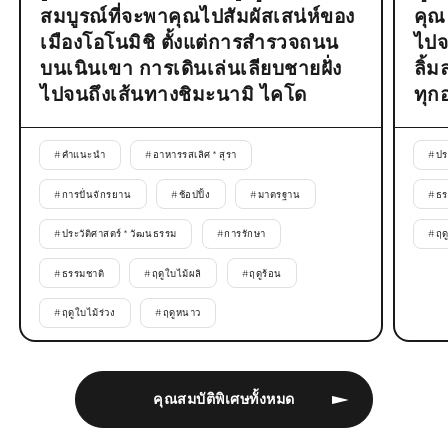
สมบูรณ์ที่จะพาคุณไปสัมผัสเสน่ห์ของ
คุณ
เมืองโอโนมิชิ ตั้งแต่การสำรวจถนน
ไปจ
บนเนินเขา การเดินเล่นเลียบชายฝั่ง
ลิ้
ไปจนถึงเส้นทางชิมะนามิ ไคโด
ทุก
#
คำแนะนำ
#
อาหารรสเลิศ * สุรา
#
ปร
#
การปั่นจักรยาน
#
ช้อปปิ้ง
#
มาตรฐาน
#
ธร
#
ประวัติศาสตร์ * วัฒนธรรม
#
การรักษา
#
ฤด
#
ธรรมชาติ
#
ฤดูใบไม้ผลิ
#
ฤดูร้อน
#
ฤดูใบไม้ร่วง
#
ฤดูหนาว
คุณสมบัติพิเศษทั้งหมด