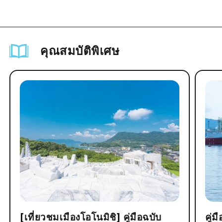
คุณสมบัติพิเศษ
[เที่ยวชมเมืองโอโนมิชิ] คู่มือฉบับ
คู่