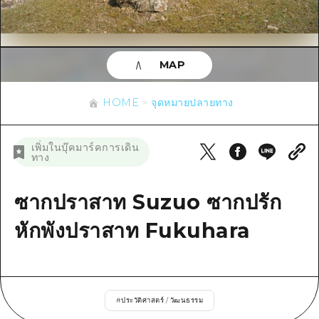
ข้อมูลตามฤดูกาล
บริเวณรอบเมืองฮิโรชิม่า
อากิ
การปั่นจักรยาน
อากิ
บิงโก
ข้อมูลที่เป็นประโยชน์
ช้อปปิ้ง
บิงโก
MAP
บิโฮคุ
กีฬา
รายการ
HOME
บิโฮค
เกโฮคุ
HOME
จุดหมายปลายทาง
สถานบันเทิงยามค่ำคืน
เข้าถึงเข้าถึง
เกโฮค
บริเวณรอบๆ มิยาจิมะ
มรดกโลก
สรุปการจราจรรอง
ข่าว
เพิ่มในบุ๊คมาร์คการเดิน
บริเวณรอบๆ มิยาจิมะ
ทาง
ยามากุจิตะวันออก
ประสบการณ์ / ในการเรียนรู้
ความแออัดของสิ่งอำนวยความสะดวก
ยามากุจิตะวันออก
อีเว้นท์
จังหวัดเอฮิเมะ
มาตรฐาน
ซากปราสาท Suzuo ซากปรัก
ตั๋วเที่ยวคุ้มค่าตั๋วเที่ยวคุ้มค่า
ชิมาเนะ
ประวัติศาสตร์ / วัฒนธรรม
หักพังปราสาท Fukuhara
บริการรับฝากและจัดส่งสัมภาระ
การรักษา
ฮิโรชิมะโอโมะเตะนะชิ
ธรรมชาติ
ฮิโรชิม่า ฟรี Wi-Fi
#
ประวัติศาสตร์ / วัฒนธรรม
TRAVELPAL International