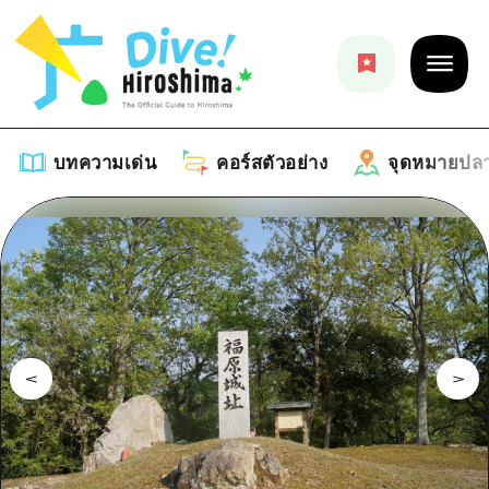
บทความเด่น
คอร์สตัวอย่าง
จุดหมายปล
บทความเด่น
รายการ
คอร์สตัวอย่าง
คำแนะนำ
รายการ
จุดหมายปลายทาง
ศิลปะ
คู่มือ Dive! Hiroshima
รายการ
งานอีเว้นท์ / เทศกาล
อีเว้นท์
ฮิโรชิม่า โมชิ โมชิ ทราเวล
บริเวณรอบเมืองฮิโรชิม่า
อาหารรสเลิศ / สุรา