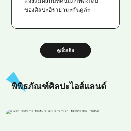
ลองสัมผัสกับทัศนียภาพดั้งเดิม
ของศิลปะฮิรายามะกันดูล่ะ
ดูเพิ่มเติม
พิพิธภัณฑ์ศิลปะไอส์แลนด์