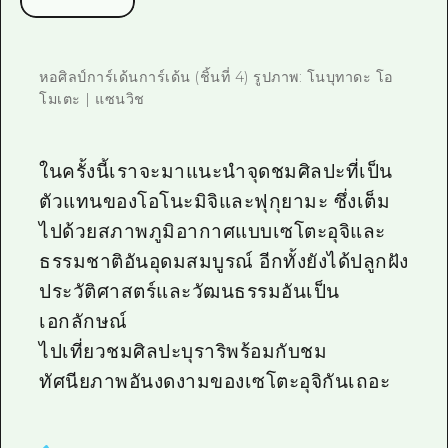
ไกด์อาสาสมัครไ
วิดีโอฮิโรชิม่า
หอศิลป์การ์เด้นการ์เด้น (ชิ้นที่ 4) รูปภาพ: โนบุทาดะ โอ
โมเตะ | แซนวิช
คำถามที่พบบ่อย
ดาวน์โหลดรูปภาพ
ในครั้งนี้เราจะมาแนะนำจุดชมศิลปะที่เป็น
ข้อมูลการขนส่งระหว่างเกิดภัยพิบัติ
ตัวแทนของโอโนะมิจิและฟุกุยามะ ซึ่งเต็ม
ไปด้วยสภาพภูมิอากาศแบบเซโตะอุจิและ
ธรรมชาติอันอุดมสมบูรณ์ อีกทั้งยังได้ปลูกฝัง
ประวัติศาสตร์และวัฒนธรรมอันเป็น
เอกลักษณ์
ไปเที่ยวชมศิลปะบุราริพร้อมกับชม
ทัศนียภาพอันงดงามของเซโตะอุจิกันเถอะ