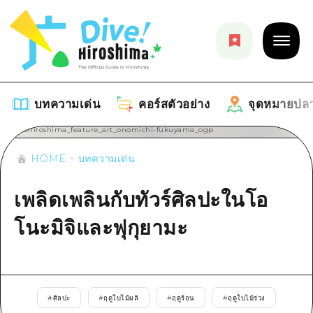
บทความเด่น
คอร์สตัวอย่าง
จุดหมายปล
HOME
บทความเด่น
บทความเด่น
เพลิดเพลินกับทัวร์ศิลปะในโอ
รายการ
คอร์สตัวอย่าง
โนะมิจิและฟุกุยามะ
คำแนะนำ
รายการ
จุดหมายปลายทาง
ศิลปะ
คู่มือ Dive! Hiroshima
รายการ
งานอีเว้นท์ / เทศกาล
อีเว้นท์
ฮิโรชิม่า โมชิ โมชิ ทราเวล
#
ศิลปะ
#
ฤดูใบไม้ผลิ
#
ฤดูร้อน
#
ฤดูใบไม้ร่วง
บริเวณรอบเมืองฮิโรชิม่า
อาหารรสเลิศ / สุรา