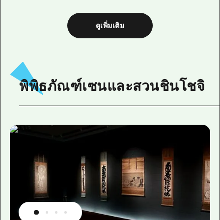
ดูเพิ่มเติม
พิพิธภัณฑ์เซนและสวนชินโชจิ