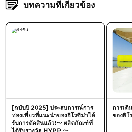
บทความที่เกี่ยวข้อง
[ฉบับปี 2025] ประสบการณ์การ
การเดิ
ท่องเที่ยวที่แนะนำของฮิโรชิม่าได้
ของฮิโร
รับการตัดสินแล้ว!～ ผลิตภัณฑ์ที่
ได้รับรางวัล HYPP ～