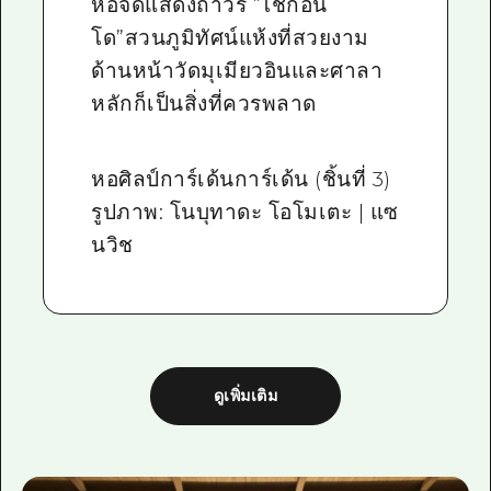
หอจัดแสดงถาวร “โชกอน
โด”สวนภูมิทัศน์แห้งที่สวยงาม
ด้านหน้าวัดมุเมียวอินและศาลา
หลักก็เป็นสิ่งที่ควรพลาด
หอศิลป์การ์เด้นการ์เด้น (ชิ้นที่ 3)
รูปภาพ: โนบุทาดะ โอโมเตะ | แซ
นวิช
ดูเพิ่มเติม