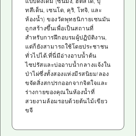
แบบดั้งเดิม (ซันมง, ฮัตสึโด, บุ
ทสึเด็น, เซนโด, คุริ, โทจิ, และ
ห้องน้ำ) ของวัดพุทธนิกายเซนมัน
ถูกสร้างขึ้นเพื่อเป็นสถานที่
สำหรับการฝึกอบรมผู้ปฏิบัติงาน,
แต่ก็ยังสามารถใช้โดยประชาชน
ทั่วไปได้.ที่นี่มีอ่างอาบน้ำต้น
ไซปรัสและบ่ออาบน้ำกลางแจ้งใน
ป่าไผ่ซึ่งทั้งสองแห่งมีรสนิยม!ลอง
ขจัดสิ่งสกปรกออกจากจิตใจและ
ร่างกายของคุณในห้องน้ำที่
สวยงามล้อมรอบด้วยต้นไม้เขียว
ขจี