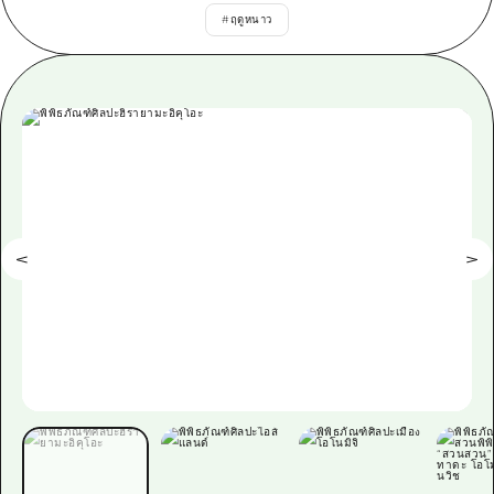
ข้อมูลตามฤดูกาล
บริเวณรอบเมืองฮิโรชิม่า
#
ฤดูหนาว
อากิ
การปั่นจักรยาน
อากิ
บิงโก
ข้อมูลที่เป็นประโยชน์
ช้อปปิ้ง
บิงโก
บิโฮคุ
กีฬา
รายการ
HOME
บิโฮค
เกโฮคุ
สถานบันเทิงยามค่ำคืน
เข้าถึงเข้าถึง
เกโฮค
บริเวณรอบๆ มิยาจิมะ
มรดกโลก
สรุปการจราจรรอง
ข่าว
บริเวณรอบๆ มิยาจิมะ
ยามากุจิตะวันออก
ประสบการณ์ / ในการเรียนรู้
ความแออัดของสิ่งอำนวยความสะดวก
ยามากุจิตะวันออก
อีเว้นท์
จังหวัดเอฮิเมะ
มาตรฐาน
ตั๋วเที่ยวคุ้มค่าตั๋วเที่ยวคุ้มค่า
ชิมาเนะ
ประวัติศาสตร์ / วัฒนธรรม
บริการรับฝากและจัดส่งสัมภาระ
การรักษา
ฮิโรชิมะโอโมะเตะนะชิ
ธรรมชาติ
ฮิโรชิม่า ฟรี Wi-Fi
TRAVELPAL International