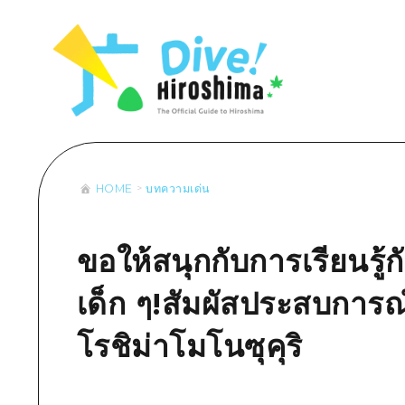
รายการ
การปั่นจักรยาน
รายการ
ประสบ
รายการ
คำแนะนำ
ช้อปปิ้ง
คู่มือ Dive! Hiroshima
มาตร
เข้าถึงเข้าถึง
ศิลปะ
กีฬา
ฮิโรชิม่า โมชิ โมชิ ทราเวล
ประวั
สรุปการจราจรรอง
งานอีเว้นท์ / เทศกาล
สถานบันเทิงยามค่ำคืน
การร
ความแออัดของสิ่งอำนวยความสะดวก
อาหารรสเลิศ / สุรา
มรดกโลก
ธรรม
ตั๋วเที่ยวคุ้มค่าตั๋วเที่ยวคุ้มค่า
HOME
บทความเด่น
บริการรับฝากและจัดส่งสัมภาระ
รายการ
คำแนะนำ
ขอให้สนุกกับการเรียนรู้
ศิลปะ
เด็ก ๆ!สัมผัสประสบการณ
งานอีเว้นท์ / เทศกาล
อาหารรสเลิศ / สุรา
โรชิม่าโมโนซุคุริ