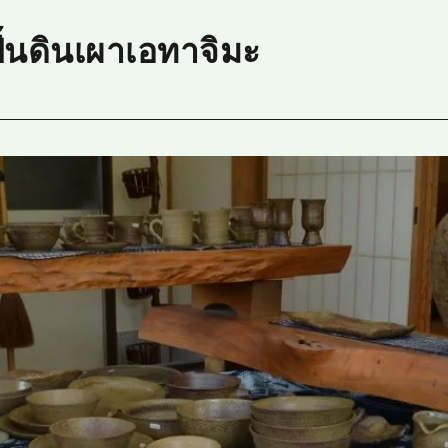
ั้นดินเผาเอทาจิมะ