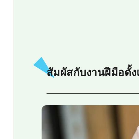
สัมผัสกับงานฝีมือดั้