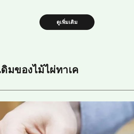
ดูเพิ่มเติม
งเดิมของไม้ไผ่ทาเค